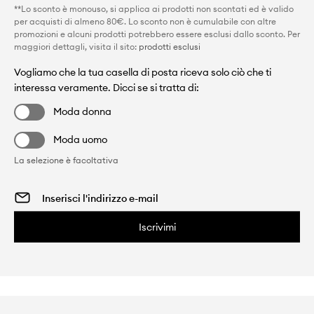
**Lo sconto è monouso, si applica ai prodotti non scontati ed è valido
per acquisti di almeno 80€. Lo sconto non è cumulabile con altre
promozioni e alcuni prodotti potrebbero essere esclusi dallo sconto. Per
maggiori dettagli, visita il sito:
prodotti esclusi
Vogliamo che la tua casella di posta riceva solo ciò che ti
interessa veramente. Dicci se si tratta di:
Moda donna
Moda uomo
La selezione è facoltativa
Iscrivimi