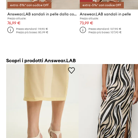
extra -5%* con codice OFF
extra -5%* con codice OFF
Answear.LAB sandali in pelle dalla collezione Unscripted
Answear.LAB sandali in pelle
Prezzo attuale:
Prezzo attuale:
76,99 €
73,99 €
Prezzo standard:
119,90 €
Prezzo standard:
107,90 €
Prezzo più basso:
80,99 €
Prezzo più basso:
107,90 €
Scopri i prodotti Answear.LAB