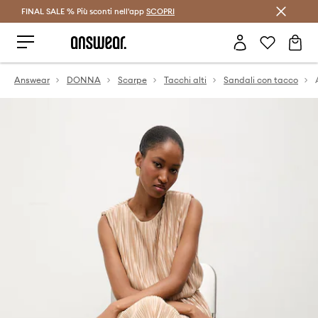
FINAL SALE % Più sconti nell'app
Risparmia con Answear Club >
SCOPRI
Answear
DONNA
Scarpe
Tacchi alti
Sandali con tacco