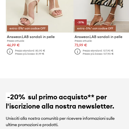
-31%
extra -5%* con codice OFF
extra -5%* con codice OFF
Answear.LAB sandali in pelle
Answear.LAB sandali in pelle
Prezzo attuale:
Prezzo attuale:
46,99 €
73,99 €
Prezzo standard:
80,90 €
Prezzo standard:
107,90 €
Prezzo più basso:
51,99 €
Prezzo più basso:
107,90 €
-20%
sul primo acquisto** per
l'iscrizione alla nostra newsletter.
Unisciti alla nostra comunità per ricevere informazioni sulle
ultime promozioni e prodotti.