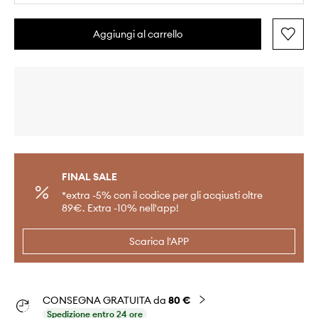
Aggiungi al carrello
FINAL SALE
*extra -5% con il codice per gli acqiusti oltre
89€. Extra -10% nell'app!
Scarica l'APP
CONSEGNA GRATUITA da
80 €
Spedizione entro 24 ore