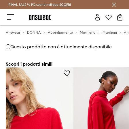
FINAL SALE % Più sconti nell'app
Risparmia con Answear Club >
SCOPRI
Answear
DONNA
Abbigliamento
Maglieria
Maglioni
An
Questo prodotto non è attualmente disponibile
Scopri i prodotti simili