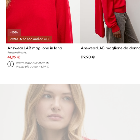
-10%
extra -5%* con codice OFF
Answear.LAB maglione in lana
Prezzo attuale:
41,99 €
119,90 €
Prezzo standard:
85,90 €
Prezzo più basso:
46,99 €