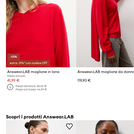
-10%
extra -5%* con codice OFF
Answear.LAB maglione in lana
Prezzo attuale:
41,99 €
119,90 €
Prezzo standard:
85,90 €
Prezzo più basso:
46,99 €
Scopri i prodotti Answear.LAB