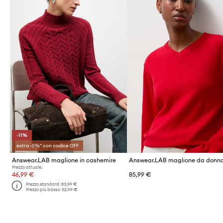
-11%
extra -5%* con codice OFF
Answear.LAB maglione in cashemire
Prezzo attuale:
46,99 €
85,99 €
Prezzo standard:
83,99 €
Prezzo più basso:
52,99 €