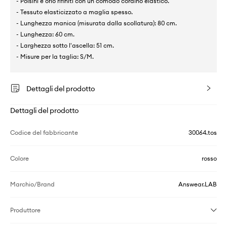
- Polsini e orlo rifiniti con un comodo cordino elastico.
- Tessuto elasticizzato a maglia spesso.
- Lunghezza manica (misurata dalla scollatura): 80 cm.
- Lunghezza: 60 cm.
- Larghezza sotto l'ascella: 51 cm.
- Misure per la taglia: S/M.
Dettagli del prodotto
Dettagli del prodotto
Codice del fabbricante
30064.tos
Colore
rosso
Marchio/Brand
Answear.LAB
Produttore