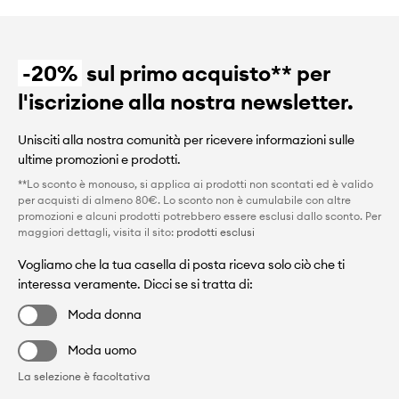
-20%
sul primo acquisto** per
l'iscrizione alla nostra newsletter.
Unisciti alla nostra comunità per ricevere informazioni sulle
ultime promozioni e prodotti.
**Lo sconto è monouso, si applica ai prodotti non scontati ed è valido
per acquisti di almeno 80€. Lo sconto non è cumulabile con altre
promozioni e alcuni prodotti potrebbero essere esclusi dallo sconto. Per
maggiori dettagli, visita il sito:
prodotti esclusi
Vogliamo che la tua casella di posta riceva solo ciò che ti
interessa veramente. Dicci se si tratta di:
Moda donna
Moda uomo
La selezione è facoltativa