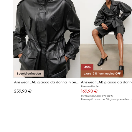
-15%
Special collection
extra -5%* con codice OFF
Answear.LAB giacca da donna in pelle ZEYA dalla collezione Unscripted
Prezzo attuale:
259,90 €
169,90 €
Prezzo standard:
279,90 €
Prezzo più basso nei 30 giorni precedenti a
promozione:
199,90 €