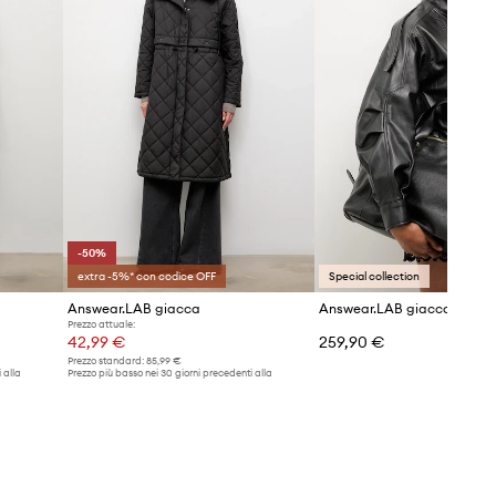
-50%
extra -5%* con codice OFF
Special collection
Answear.LAB giacca
Prezzo attuale:
42,99 €
259,90 €
Prezzo standard:
85,99 €
 alla
Prezzo più basso nei 30 giorni precedenti alla
promozione:
85,99 €