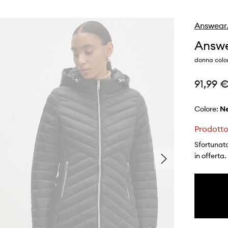
Answear
Answe
donna colo
91,99 
Colore:
Prodotto
Sfortunata
in offerta.