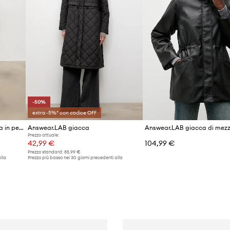
-50%
extra -5%* con codice OFF
Answear.LAB giacca da donna in pelle LANI dalla collezione Unscripted
Answear.LAB giacca
Prezzo attuale:
42,99 €
104,99 €
Prezzo standard:
85,99 €
lla
Prezzo più basso nei 30 giorni precedenti alla
promozione:
85,99 €