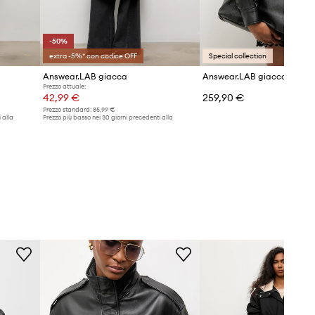
-50%
extra -5%* con codice OFF
Special collection
Answear.LAB giacca
Prezzo attuale:
42,99 €
259,90 €
Prezzo standard:
85,99 €
 alla
Prezzo più basso nei 30 giorni precedenti alla
promozione:
85,99 €