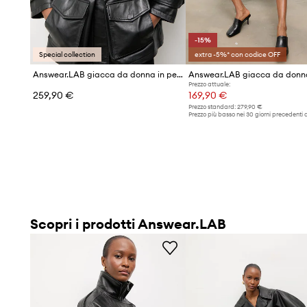
-15%
Special collection
extra -5%* con codice OFF
Answear.LAB giacca da donna in pelle ZEYA dalla collezione Unscripted
Prezzo attuale:
259,90 €
169,90 €
Prezzo standard:
279,90 €
Prezzo più basso nei 30 giorni precedenti a
promozione:
199,90 €
Scopri i prodotti Answear.LAB