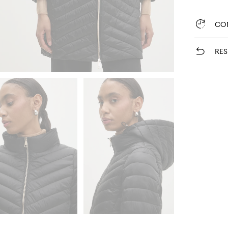
CO
RES