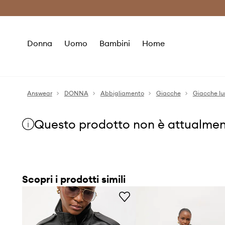
Premium Fashion Benefits
Risparmia c
Donna
Uomo
Bambini
Home
Answear
DONNA
Abbigliamento
Giacche
Giacche l
Questo prodotto non è attualmen
Scopri i prodotti simili