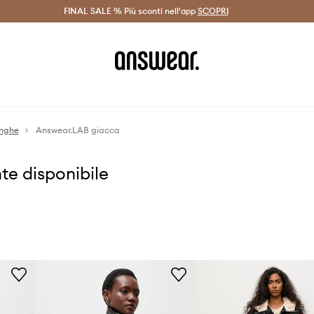
on Answear Club >
FINAL SALE % Più sconti nell'app
Spedizione entro 24 ore >
SCOPRI
-20% di scont
unghe
Answear.LAB giacca
te disponibile