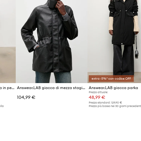
extra -5%* con codice OFF
Answear.LAB giacca da donna in pelle LANI dalla collezione Unscripted
Answear.LAB giacca di mezza stagione da donna
Answear.LAB giacca parka
Prezzo attuale:
104,99 €
48,99 €
Prezzo standard:
129,90 €
lla
Prezzo più basso nei 30 giorni precedenti
promozione:
53,90 €