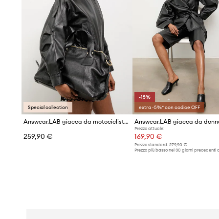
-15%
Special collection
extra -5%* con codice OFF
Answear.LAB giacca da motociclista da donna in pelle YARA dalla collezione Unscripted
Prezzo attuale:
259,90 €
169,90 €
Prezzo standard:
279,90 €
Prezzo più basso nei 30 giorni precedenti a
promozione:
199,90 €