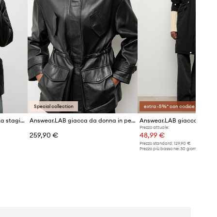
Special collection
extra -5%* con codice OFF
Answear.LAB giacca di mezza stagione da donna
Answear.LAB giacca da donna in pelle ZEYA dalla collezione Unscripted
Answear.LAB giacca parka
Prezzo attuale:
259,90 €
48,99 €
Prezzo standard:
129,90 €
Prezzo più basso nei 30 giorni preceden
promozione:
53,90 €