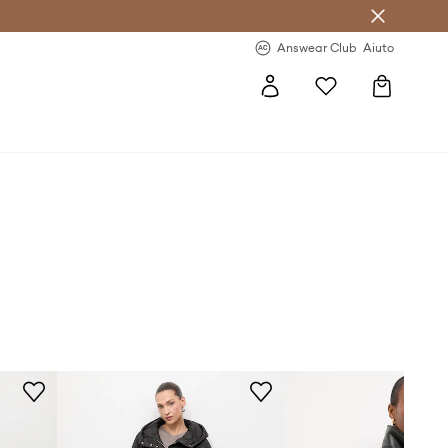
o sul primo acquisto >
Novità regolari >
Answear Club
Aiuto