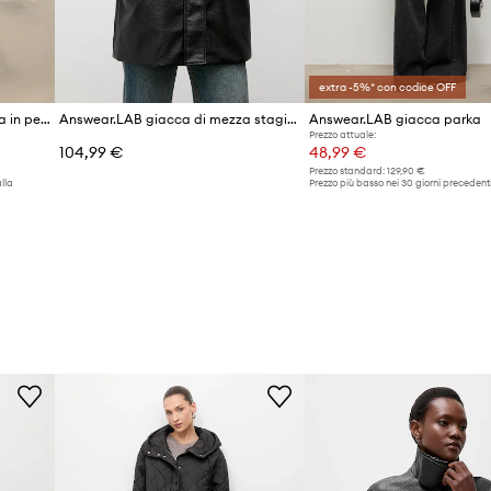
extra -5%* con codice OFF
Answear.LAB giacca da donna in pelle LANI dalla collezione Unscripted
Answear.LAB giacca di mezza stagione da donna
Answear.LAB giacca parka
Prezzo attuale:
104,99 €
48,99 €
Prezzo standard:
129,90 €
lla
Prezzo più basso nei 30 giorni precedenti
promozione:
53,90 €