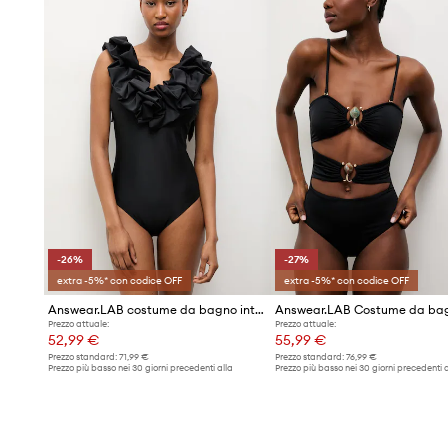
Le spalline sottili e regolabili
consentono una vestibilità 
La pratica allacciatura
facilita l'indosso e la rimozione, s
costume
-26%
-27%
extra -5%* con codice OFF
extra -5%* con codice OFF
Answear.LAB costume da bagno intero
Prezzo attuale:
Prezzo attuale:
52,99 €
55,99 €
Prezzo standard:
71,99 €
Prezzo standard:
76,99 €
Prezzo più basso nei 30 giorni precedenti alla
Prezzo più basso nei 30 giorni precedenti a
promozione:
71,99 €
promozione:
76,99 €