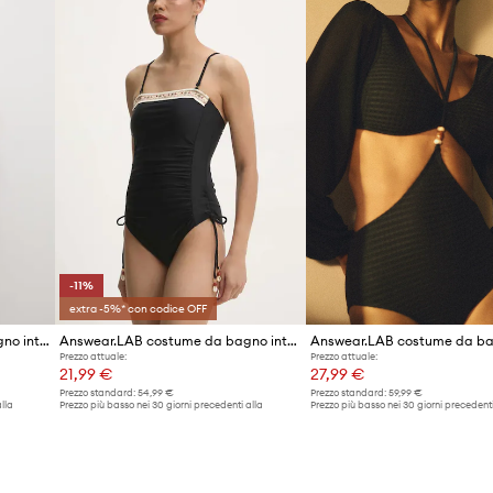
ID prodotto
ottimale e comfort
tabilizzando il
-11%
extra -5%* con codice OFF
Answear.LAB Costume da bagno intero da donna
Answear.LAB costume da bagno intero
Prezzo attuale:
Prezzo attuale:
21,99 €
27,99 €
Prezzo standard:
54,99 €
Prezzo standard:
59,99 €
lla
Prezzo più basso nei 30 giorni precedenti alla
Prezzo più basso nei 30 giorni precedenti
promozione:
24,90 €
promozione:
28,99 €