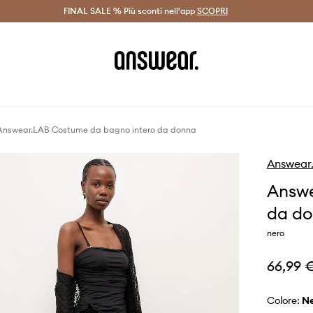
on Answear Club >
FINAL SALE % Più sconti nell'app
Spedizione entro 24 ore >
SCOPRI
-20% di scont
Answear.LAB Costume da bagno intero da donna
Answear
Answe
da d
nero
66,99 
Colore: