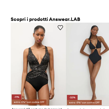
Scopri i prodotti Answear.LAB
-11%
-32%
extra -5%* con codice OFF
extra -5%* con codice OFF