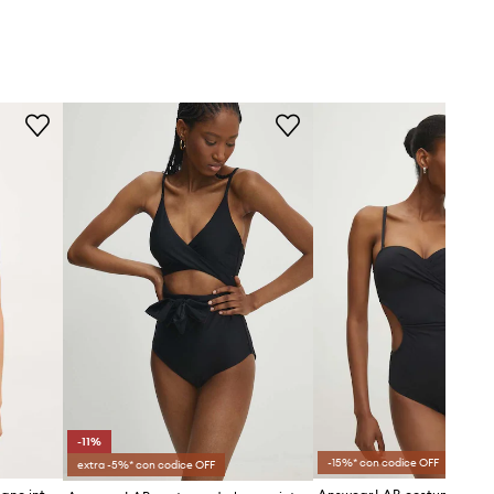
-11%
-15%* con codice OFF
extra -5%* con codice OFF