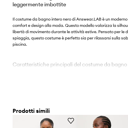
leggermente imbottite
Il costume da bagno intero nero di Answear.LAB è un modern
comfort e design alla moda. Questo modello valorizza la silh
libertà di movimento durante le attività estive. Pensato per le
spiaggia, questo costume è perfetto sia per rilassarsi sulla sabb
piscina.
Caratteristiche principali del costume da bag
Il modello intero monokini
assicura un look elegante e co
Coppe leggermente imbottite ed estraibili
permettono d
vestibilità del seno
Prodotti simili
Il tessuto elasticizzato con elastan
favorisce l'adattament
libertà di movimento