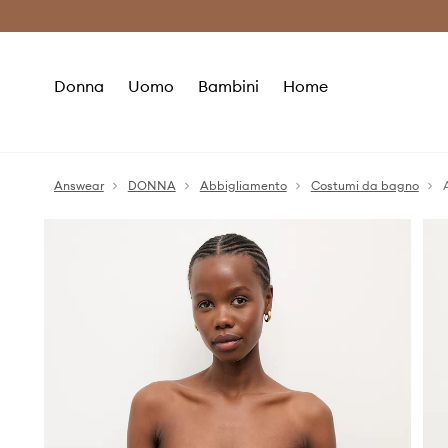
Premium Fashion Benefits
Risparmia c
Donna
Uomo
Bambini
Home
Answear
DONNA
Abbigliamento
Costumi da bagno