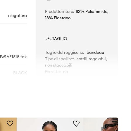
Prodotto intero
:
82% Poliammide,
rilegatura
18% Elastano
TAGLIO
Taglio del reggiseno
:
bandeau
HW1AE1818.fak
Tipo di spalline
:
sottili, regolabili,
non staccabili
Ferretto
:
no
BLACK
nero
DIMENSIONI
Answear.LAB
La modella nella foto è alta 174
cm e indossa la taglia S
Taglia sottovalutata
Raccomandiamo di scegliere la