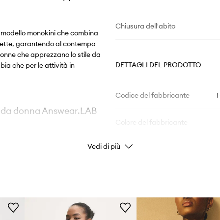
Chiusura dell'abito
o modello monokini che combina
ouette, garantendo al contempo
 donne che apprezzano lo stile da
DETTAGLI DEL PRODOTTO
ia che per le attività in
Codice del fabbricante
no da donna Answear.LAB
Colore del fabbricante
Vedi di più
Colore
mfort in spiaggia
i personalizzare la
Marchio/Brand
Produttore
o alla silhouette e la