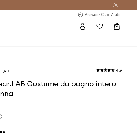
o sul primo acquisto >
Novità regolari >
Answear Club
Aiuto
4.9
.LAB
ar.LAB Costume da bagno intero
onna
€
nero