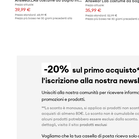
Answear.LAB costume da bagno intero
Prezzo attuale:
Prezzo attuale:
39,99 €
35,99 €
Prezzo standard:
68,99 €
Prezzo standard:
52,99 €
Prezzo più basso nei 30 giorni precedenti alla
Prezzo più basso nei 30 giorni precedenti a
promozione:
44,99 €
promozione:
52,99 €
-20%
sul primo acquisto
l'iscrizione alla nostra news
Unisciti alla nostra comunità per ricevere informa
promozioni e prodotti.
**Lo sconto è monouso, si applica ai prodotti non scont
acquisti di almeno 80€. Lo sconto non è cumulabile co
alcuni prodotti potrebbero essere esclusi dallo sconto.
dettagli, visita il sito:
prodotti esclusi
Vogliamo che la tua casella di posta riceva solo c