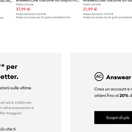
Answear.LAB costume da bagno intero
Answear Lab costume da bagno intero
Prezzo attuale:
Prezzo attuale:
37,99 €
21,99 €
Prezzo standard:
68,99 €
Prezzo standard:
47,99 €
Prezzo più basso nei 30 giorni precedenti alla
Prezzo più basso nei 30 giorni precedenti
lla
promozione:
41,99 €
promozione:
24,99 €
** per
letter.
Answear
zioni sulle ultime
Crea un account e r
ottieni fino al
20%
d
ati ed è valido per
n altre promozioni e
 Per maggiori
Scopri di più
iò che ti