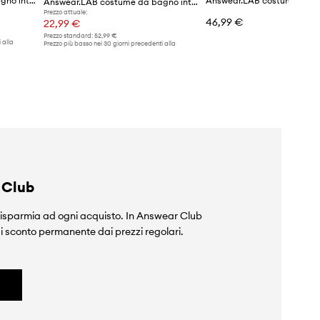
Answear.LAB costume da bagno intero
Answear.LAB costume da bagno intero
Prezzo attuale:
46,99 €
22,99 €
Prezzo standard:
52,99 €
 alla
Prezzo più basso nei 30 giorni precedenti alla
promozione:
25,90 €
 Club
isparmia ad ogni acquisto. In Answear Club
i sconto permanente dai prezzi regolari.