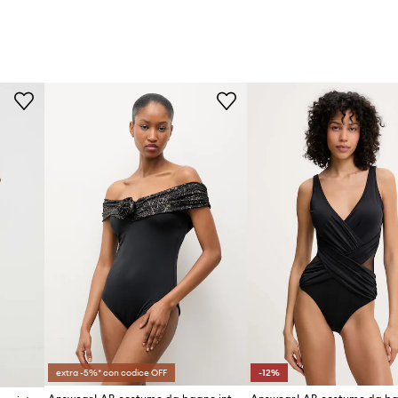
extra -5%* con codice OFF
-12%