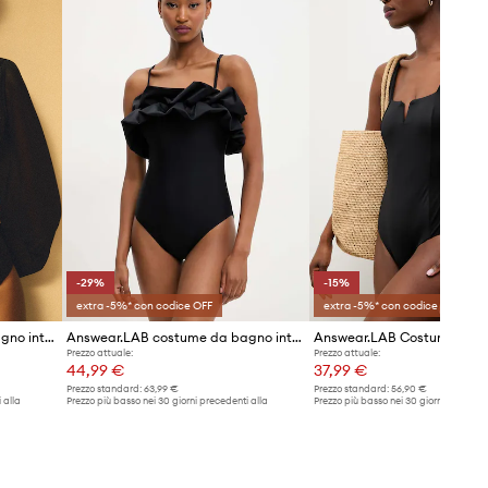
taglia più grande rispetto a quella
che si indossa normalmente.
Tabella di taglie
DATI TECNICI
Rinforzamento
:
leggero
irrigidimento, inserti rimovibili
-29%
-15%
extra -5%* con codice OFF
extra -5%* con codice OFF
Answear.LAB costume da bagno intero
Answear.LAB costume da bagno intero
Prezzo attuale:
Prezzo attuale:
44,99 €
37,99 €
Prezzo standard:
63,99 €
Prezzo standard:
56,90 €
 alla
Prezzo più basso nei 30 giorni precedenti alla
Prezzo più basso nei 30 giorni preceden
promozione:
63,99 €
promozione:
44,99 €