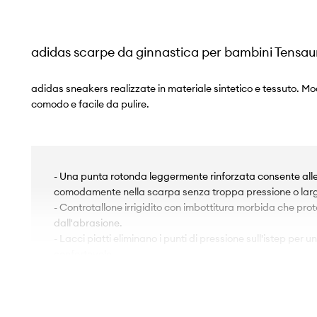
adidas scarpe da ginnastica per bambini Tensaur
adidas sneakers realizzate in materiale sintetico e tessuto. Mod
comodo e facile da pulire.
- Una punta rotonda leggermente rinforzata consente alle 
comodamente nella scarpa senza troppa pressione o lar
- Controtallone irrigidito con imbottitura morbida che prot
dall'abrasione.
- Lacci piatti eliminano i punti di pressione sull'istep per
confortevole.
- La suola in gomma è resistente e resistente ai danni.