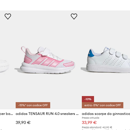
ID prodotto
-10%
-15%* con codice OFF
extra -5%* con codice OFF
adidas scarpe da ginnastica per bambini HOOPS CLASSIC
adidas TENSAUR RUN 4.0 sneakers per bambini
Prezzo attuale:
39,90 €
33,99 €
Prezzo standard:
42,90 €