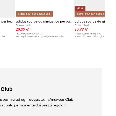
-12%
extra -5%* con codice OFF
extra -5%* con codice OFF
adidas scarpe da ginnastica per bambini GRAND COURT MICKEY
adidas scarpe da ginnastica per bambini BREAKNET 3.0
Prezzo attuale:
Prezzo attuale:
28,99 €
28,99 €
Prezzo standard:
42,99 €
Prezzo standard:
39,90 €
 alla
Prezzo più basso nei 30 giorni precedenti alla
Prezzo più basso nei 30 giorni preceden
promozione:
30,99 €
promozione:
32,99 €
 Club
isparmia ad ogni acquisto. In Answear Club
i sconto permanente dai prezzi regolari.