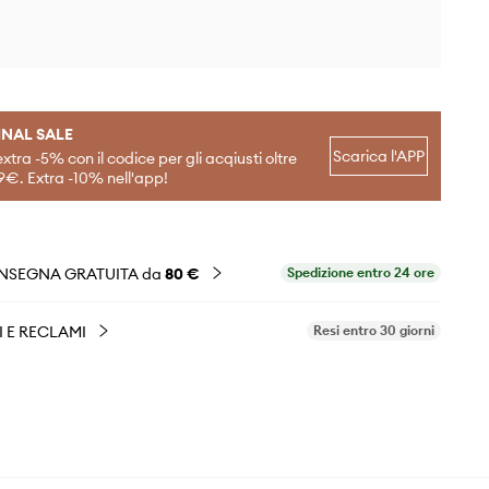
INAL SALE
Scarica l'APP
extra -5% con il codice per gli acqiusti oltre
9€. Extra -10% nell'app!
NSEGNA GRATUITA da
80 €
Spedizione entro 24 ore
I E RECLAMI
Resi entro 30 giorni