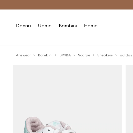
Premium Fashion Benefits
Risparmia c
Donna
Uomo
Bambini
Home
Answear
Bambini
BIMBA
Scarpe
Sneakers
adidas 