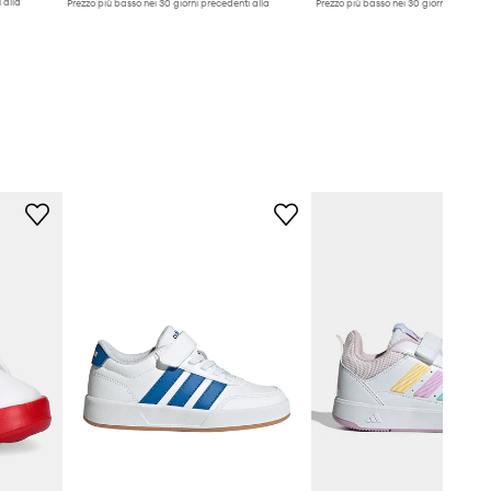
 alla
Prezzo più basso nei 30 giorni precedenti alla
Prezzo più basso nei 30 giorni preceden
promozione:
28,99 €
promozione:
28,99 €