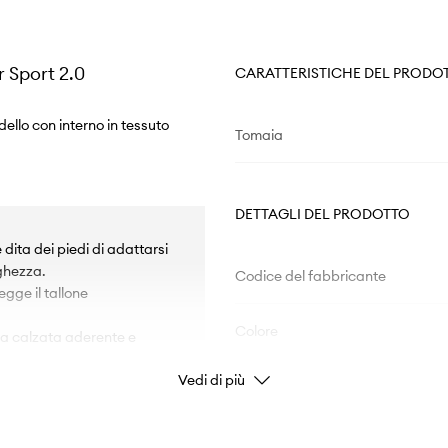
 Sport 2.0
CARATTERISTICHE DEL PRODO
ello con interno in tessuto
Tomaia
DETTAGLI DEL PRODOTTO
dita dei piedi di adattarsi
ghezza.
Codice del fabbricante
egge il tallone
Colore
 una calzata aderente e
Vedi di più
Marchio/Brand
Produttore