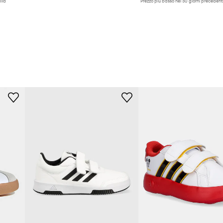
lla
Prezzo più basso nei 30 giorni precedenti
promozione:
37,99 €