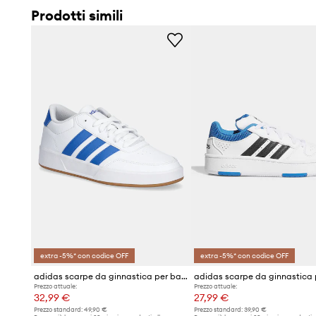
Prodotti simili
extra -5%* con codice OFF
extra -5%* con codice OFF
adidas scarpe da ginnastica per bambini BREAKNET 3.0
Prezzo attuale:
Prezzo attuale:
32,99 €
27,99 €
Prezzo standard:
49,90 €
Prezzo standard:
39,90 €