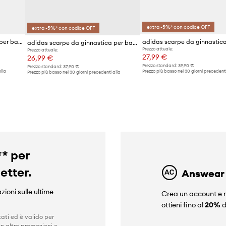
extra -5%* con codice OFF
extra -5%* con codice OFF
adidas scarpe da ginnastica per bambini VL COURT 3.0
adidas scarpe da ginnastica per bambini Tensaur Sport 2.0 C
Prezzo attuale:
Prezzo attuale:
27,99 €
26,99 €
Prezzo standard:
39,90 €
Prezzo standard:
37,90 €
lla
Prezzo più basso nei 30 giorni precedenti
Prezzo più basso nei 30 giorni precedenti alla
promozione:
28,99 €
promozione:
27,99 €
** per
letter.
Answear
zioni sulle ultime
Crea un account e r
ottieni fino al
20%
d
ati ed è valido per
n altre promozioni e