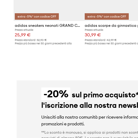
extra -5%* con codice OFF
extra -5%* con codice OFF
adidas sneakers neonati GRAND COURT 3.0
Prezzo attuale:
Prezzo attuale:
25,99 €
30,99 €
Prezzo standard:
32,90 €
Prezzo standard:
42,99 €
Prezzo più basso nei 30 giorni precedenti alla
Prezzo più basso nei 30 giorni precedenti a
promozione:
27,99 €
promozione:
31,99 €
-20%
sul primo acquisto
l'iscrizione alla nostra news
Unisciti alla nostra comunità per ricevere informa
promozioni e prodotti.
**Lo sconto è monouso, si applica ai prodotti non scont
acquisti di almeno 80€. Lo sconto non è cumulabile co