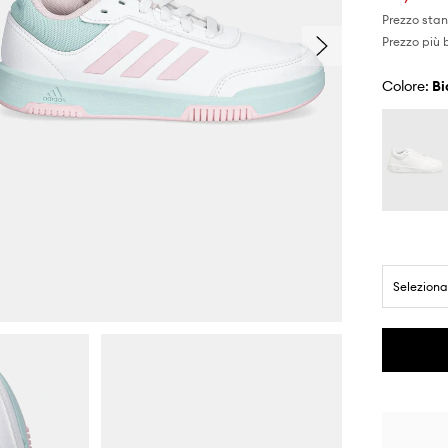
Prezzo sta
Prezzo più 
Colore:
b
Seleziona