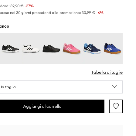
ndard:
39,90 €
-27%
basso nei 30 giorni precedenti alla promozione:
30,99 €
 -6%
ianco
Tabella di taglie
 la taglia
Aggiungi al carrello