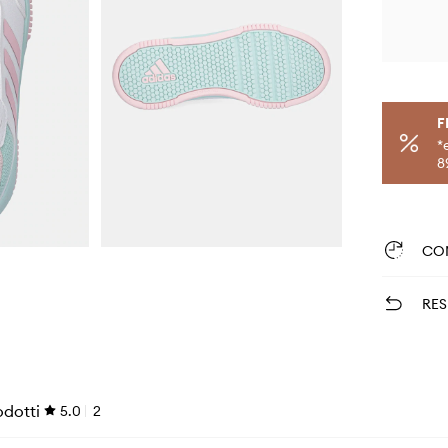
F
*
8
CO
RES
odotti
5.0
2