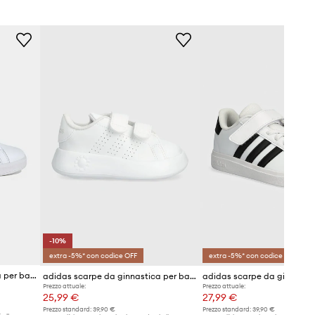
-10%
extra -5%* con codice OFF
extra -5%* con codice OFF
adidas scarpe da ginnastica per bambini ADVANTAGE BASE 2.0
adidas scarpe da ginnastica per bambini ADVANTAGE CF I
Prezzo attuale:
Prezzo attuale:
25,99 €
27,99 €
Prezzo standard:
39,90 €
Prezzo standard:
39,90 €