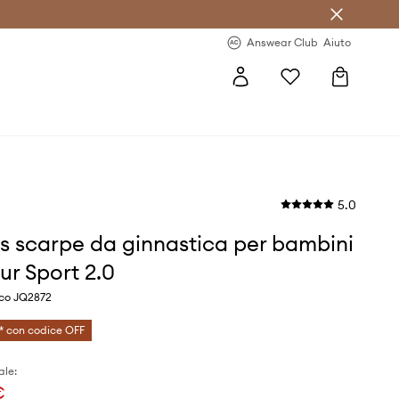
o sul primo acquisto >
Novità regolari >
Answear Club
Aiuto
5.0
s scarpe da ginnastica per bambini
ur Sport 2.0
nco JQ2872
* con codice OFF
ale:
€