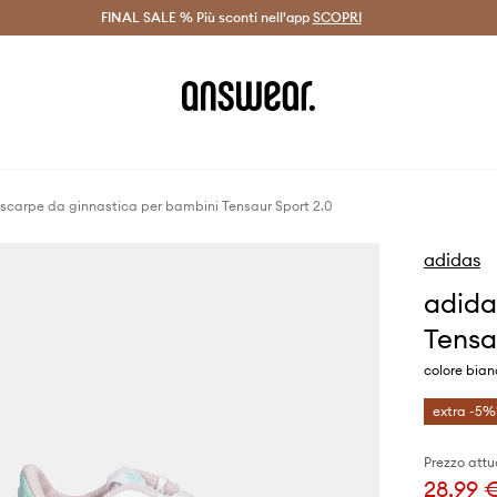
on Answear Club >
FINAL SALE % Più sconti nell'app
Spedizione entro 24 ore >
SCOPRI
-20% di scont
scarpe da ginnastica per bambini Tensaur Sport 2.0
adidas
adida
Tensa
colore bia
extra -5%
Prezzo attu
28,99 