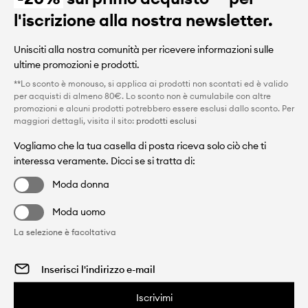
l'iscrizione alla nostra newsletter.
Unisciti alla nostra comunità per ricevere informazioni sulle
ultime promozioni e prodotti.
**Lo sconto è monouso, si applica ai prodotti non scontati ed è valido
per acquisti di almeno 80€. Lo sconto non è cumulabile con altre
promozioni e alcuni prodotti potrebbero essere esclusi dallo sconto. Per
maggiori dettagli, visita il sito:
prodotti esclusi
Vogliamo che la tua casella di posta riceva solo ciò che ti
interessa veramente. Dicci se si tratta di:
Moda donna
Moda uomo
La selezione è facoltativa
Iscrivimi