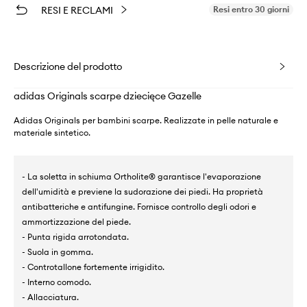
RESI E RECLAMI
Resi entro 30 giorni
Descrizione del prodotto
adidas Originals scarpe dziecięce Gazelle
Adidas Originals per bambini scarpe. Realizzate in pelle naturale e
materiale sintetico.
- La soletta in schiuma Ortholite® garantisce l'evaporazione
dell'umidità e previene la sudorazione dei piedi. Ha proprietà
antibatteriche e antifungine. Fornisce controllo degli odori e
ammortizzazione del piede.
- Punta rigida arrotondata.
- Suola in gomma.
- Controtallone fortemente irrigidito.
- Interno comodo.
- Allacciatura.