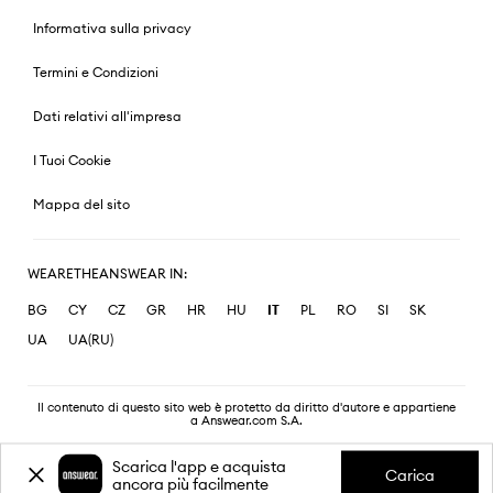
Informativa sulla privacy
Termini e Condizioni
Dati relativi all'impresa
I Tuoi Cookie
Mappa del sito
WEARETHEANSWEAR IN:
BG
CY
CZ
GR
HR
HU
IT
PL
RO
SI
SK
UA
UA(RU)
Il contenuto di questo sito web è protetto da diritto d'autore e appartiene
a Answear.com S.A.
Scarica l'app e acquista
Carica
ancora più facilmente