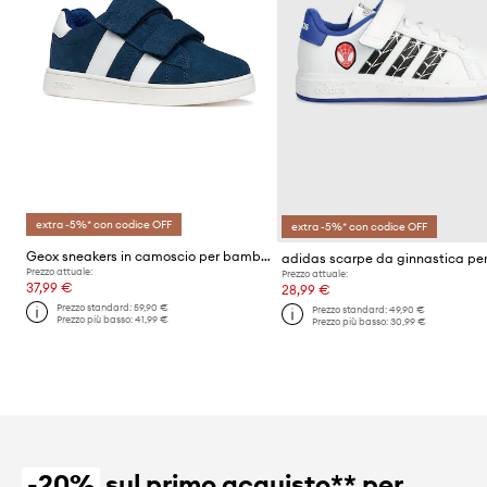
extra -5%* con codice OFF
extra -5%* con codice OFF
Geox sneakers in camoscio per bambini ECLYPER
Prezzo attuale:
Prezzo attuale:
37,99 €
28,99 €
Prezzo standard:
59,90 €
Prezzo standard:
49,90 €
Prezzo più basso:
41,99 €
Prezzo più basso:
30,99 €
-20%
sul primo acquisto** per