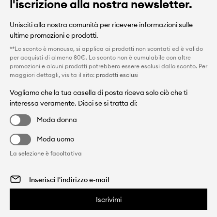
l'iscrizione alla nostra newsletter.
Unisciti alla nostra comunità per ricevere informazioni sulle
ultime promozioni e prodotti.
**Lo sconto è monouso, si applica ai prodotti non scontati ed è valido
per acquisti di almeno 80€. Lo sconto non è cumulabile con altre
promozioni e alcuni prodotti potrebbero essere esclusi dallo sconto. Per
maggiori dettagli, visita il sito:
prodotti esclusi
Vogliamo che la tua casella di posta riceva solo ciò che ti
interessa veramente. Dicci se si tratta di:
Moda donna
Moda uomo
La selezione è facoltativa
Iscrivimi