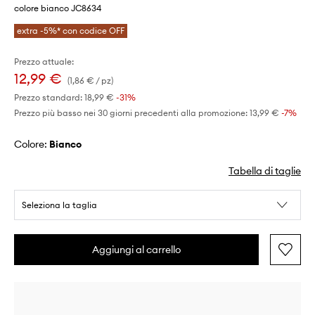
colore bianco JC8634
extra -5%* con codice OFF
Prezzo attuale:
12,99 €
(1,86 € / pz)
Prezzo standard:
18,99 €
-31%
Prezzo più basso nei 30 giorni precedenti alla promozione:
13,99 €
 -7%
Colore:
bianco
Tabella di taglie
Seleziona la taglia
Aggiungi al carrello