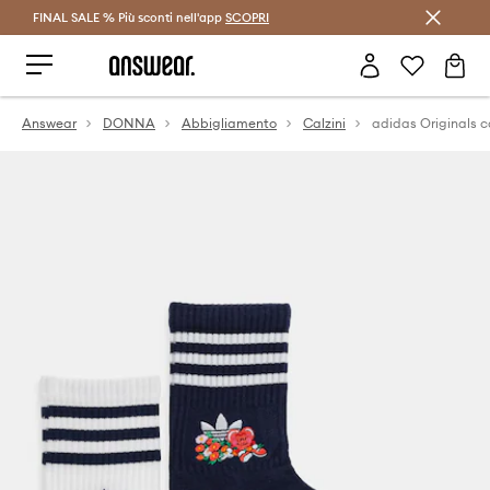
FINAL SALE % Più sconti nell'app
Risparmia con Answear Club >
SCOPRI
Answear
DONNA
Abbigliamento
Calzini
adidas Originals c