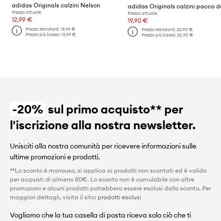
adidas Originals calzini Nelson
adidas Originals calzini pacco d
Prezzo attuale:
Prezzo attuale:
12,99 €
19,90 €
Prezzo standard:
18,99 €
Prezzo standard:
22,90 €
Prezzo più basso:
13,99 €
Prezzo più basso:
22,90 €
-20%
sul primo acquisto** per
l'iscrizione alla nostra newsletter.
Unisciti alla nostra comunità per ricevere informazioni sulle
ultime promozioni e prodotti.
**Lo sconto è monouso, si applica ai prodotti non scontati ed è valido
per acquisti di almeno 80€. Lo sconto non è cumulabile con altre
promozioni e alcuni prodotti potrebbero essere esclusi dallo sconto. Per
maggiori dettagli, visita il sito:
prodotti esclusi
Vogliamo che la tua casella di posta riceva solo ciò che ti