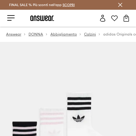
FINAL SALE % Più sconti nell'app
Risparmia con Answear Club >
SCOPRI
Answear
DONNA
Abbigliamento
Calzini