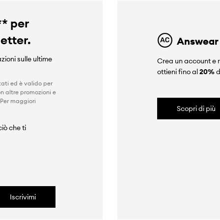
** per
letter.
Answear
zioni sulle ultime
Crea un account e r
ottieni fino al
20%
d
ati ed è valido per
n altre promozioni e
 Per maggiori
Scopri di più
iò che ti
Iscrivimi