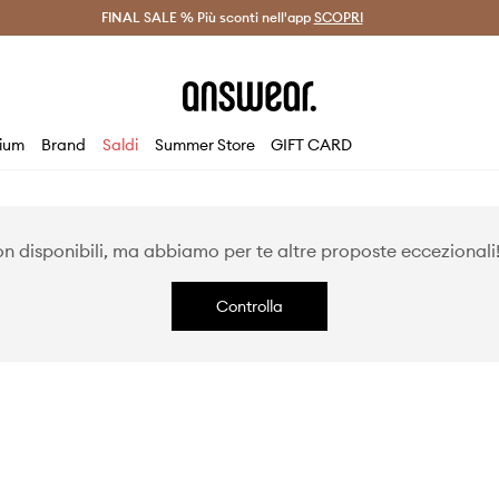
on Answear Club >
FINAL SALE % Più sconti nell'app
Spedizione entro 24 ore >
SCOPRI
-20% di scont
ium
Brand
Saldi
Summer Store
GIFT CARD
 disponibili, ma abbiamo per te altre proposte eccezionali! 
Controlla