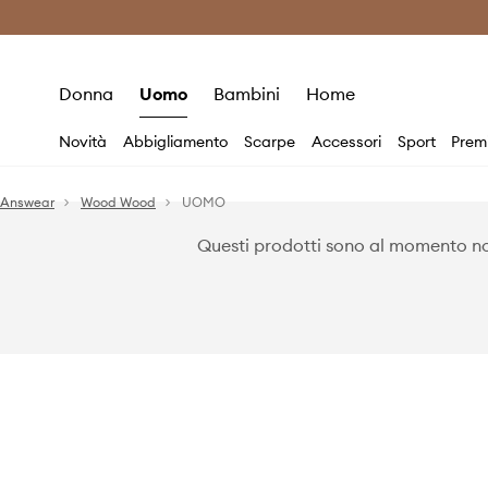
Premium Fashion Benefits
Risparmia c
Donna
Uomo
Bambini
Home
Novità
Abbigliamento
Scarpe
Accessori
Sport
Prem
Answear
Wood Wood
UOMO
Questi prodotti sono al momento non