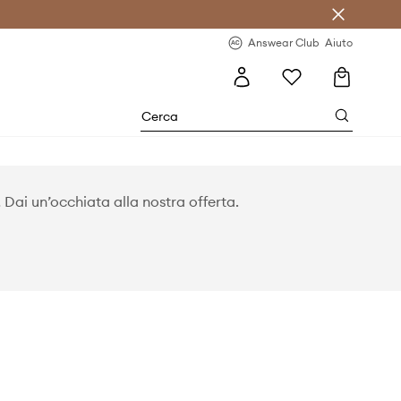
o sul primo acquisto >
Novità regolari >
Answear Club
Aiuto
Dai un’occhiata alla nostra offerta.