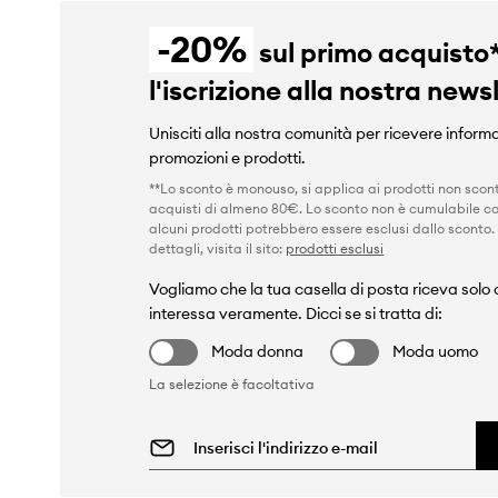
-20%
sul primo acquisto
l'iscrizione alla nostra news
Unisciti alla nostra comunità per ricevere informa
promozioni e prodotti.
**Lo sconto è monouso, si applica ai prodotti non scont
acquisti di almeno 80€. Lo sconto non è cumulabile co
alcuni prodotti potrebbero essere esclusi dallo sconto.
dettagli, visita il sito:
prodotti esclusi
Vogliamo che la tua casella di posta riceva solo c
interessa veramente. Dicci se si tratta di:
Moda donna
Moda uomo
La selezione è facoltativa