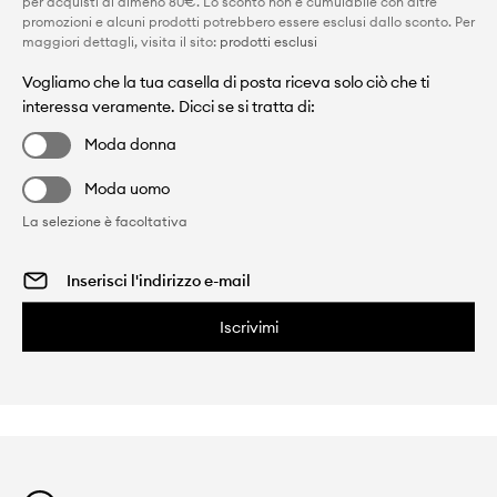
per acquisti di almeno 80€. Lo sconto non è cumulabile con altre
promozioni e alcuni prodotti potrebbero essere esclusi dallo sconto. Per
maggiori dettagli, visita il sito:
prodotti esclusi
Vogliamo che la tua casella di posta riceva solo ciò che ti
interessa veramente. Dicci se si tratta di:
Moda donna
Moda uomo
La selezione è facoltativa
Iscrivimi