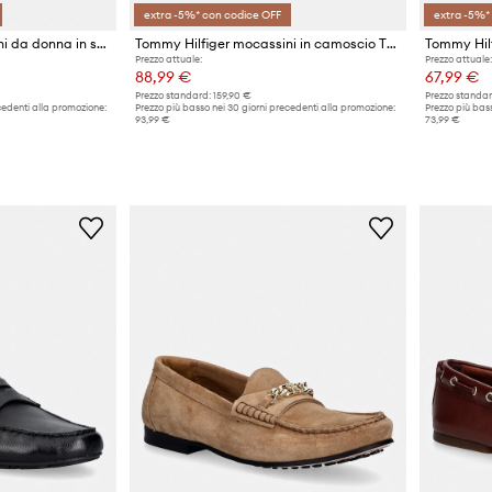
extra -5%* con codice OFF
extra -5%*
Tommy Hilfiger mocassini da donna in scamoscio LIGHT SUEDE BOAT SHOE
Tommy Hilfiger mocassini in camoscio TH PONEY HAIR LOAFER
Prezzo attuale:
Prezzo attuale:
88,99 €
67,99 €
Prezzo standard:
159,90 €
Prezzo standar
cedenti alla promozione:
Prezzo più basso nei 30 giorni precedenti alla promozione:
Prezzo più bass
93,99 €
73,99 €