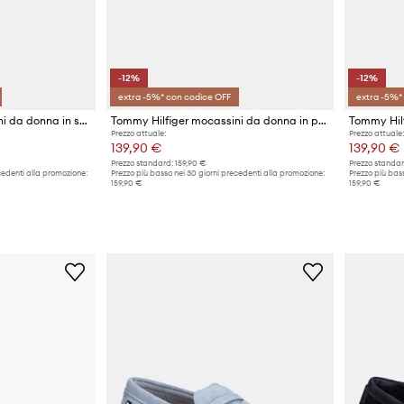
-12%
-12%
extra -5%* con codice OFF
extra -5%*
Tommy Hilfiger mocassini da donna in scamoscio FLAG SOFT SUEDE DRIVER LOAFER
Tommy Hilfiger mocassini da donna in pelle TH COIN LTH LOAFER LASER CUT
Prezzo attuale:
Prezzo attuale:
139,90 €
139,90 €
Prezzo standard:
159,90 €
Prezzo standar
cedenti alla promozione:
Prezzo più basso nei 30 giorni precedenti alla promozione:
Prezzo più bass
159,90 €
159,90 €