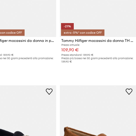
-21%
 con codice OFF
extra -5%* con codice OFF
Tommy Hilfiger mocassini da donna in pelle TH COIN LTH LOAFER LASER CUT
Tommy Hilfiger mocassini da donna TH FLEX BOAT SHOE CROCHET
Prezzo attuale:
109,90 €
d:
159,90 €
Prezzo standard:
139,90 €
o nei 30 giorni precedenti alla promozione:
Prezzo più basso nei 30 giorni precedenti alla promozione:
139,90 €