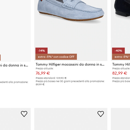
-14%
-40%
extra -5%* con codice OFF
extra -5%*
Tommy Hilfiger mocassini da donna in scamoscio FLAG SOFT SUEDE DRIVER LOAFER
Tommy Hilfiger mocassini da donna in scamoscio FLAG SOFT SUEDE DRIVER LOAFER
Prezzo attuale:
Prezzo attuale:
76,99 €
82,99 €
Prezzo standard:
109,90 €
Prezzo standar
Prezzo più basso nei 30 giorni precedenti alla promozione:
Prezzo più bass
cedenti alla promozione:
89,99 €