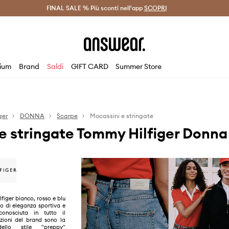
on Answear Club >
FINAL SALE % Più sconti nell'app
Spedizione entro 24 ore >
SCOPRI
-20% di scont
ium
Brand
Saldi
GIFT CARD
Summer Store
ger
DONNA
Scarpe
Mocassini e stringate
e stringate Tommy Hilfiger Donna
figer bianco, rosso e blu
o di eleganza sportiva e
conosciuta in tutto il
zioni del brand sono la
dello stile "preppy"