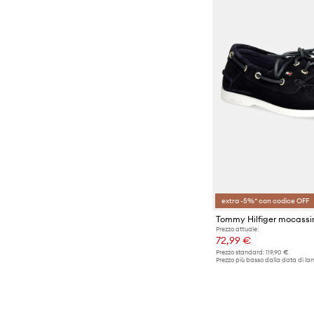
extra -5%* con codice OFF
Prezzo attuale:
72,99 €
Prezzo standard:
119,90 €
Prezzo più basso dalla data di lan