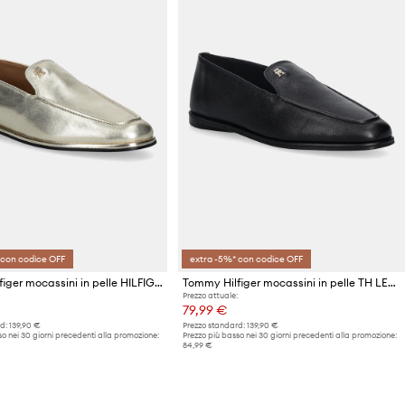
 con codice OFF
extra -5%* con codice OFF
Tommy Hilfiger mocassini in pelle HILFIGER GOLD LOAFER
Tommy Hilfiger mocassini in pelle TH LEATHER LOAFER
Prezzo attuale:
79,99 €
d:
139,90 €
Prezzo standard:
139,90 €
o nei 30 giorni precedenti alla promozione:
Prezzo più basso nei 30 giorni precedenti alla promozione:
84,99 €