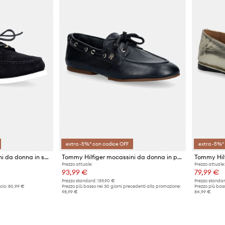
extra -5%* con codice OFF
extra -5%*
Tommy Hilfiger mocassini da donna in scamoscio HILFIGER SUEDE BOAT SHOE
Tommy Hilfiger mocassini da donna in pelle TH SLEEK LEATHER BOAT SHOE
Prezzo attuale:
Prezzo attuale:
93,99 €
79,99 €
Prezzo standard:
159,90 €
Prezzo standar
cio:
80,99 €
Prezzo più basso nei 30 giorni precedenti alla promozione:
Prezzo più bass
98,99 €
84,99 €