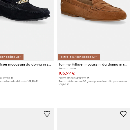
 con codice OFF
extra -5%* con codice OFF
Tommy Hilfiger mocassini da donna in scamoscio TH CHAIN SUEDE LOAFER
Tommy Hilfiger mocassini da donna in scamoscio TH FLEX SUEDE LOAFER BALLERINA
Prezzo attuale:
105,99 €
d:
139,90 €
Prezzo standard:
129,90 €
o dalla data di lancio:
139,90 €
Prezzo più basso nei 30 giorni precedenti alla promozione:
109,90 €