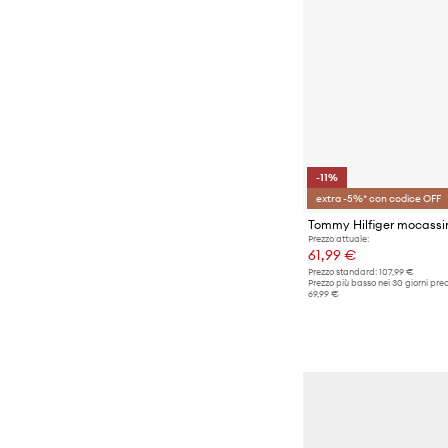
-11%
extra -5%* con codice OFF
Prezzo attuale:
61,99 €
Prezzo standard:
107,99 €
Prezzo più basso nei 30 giorni pre
69,99 €