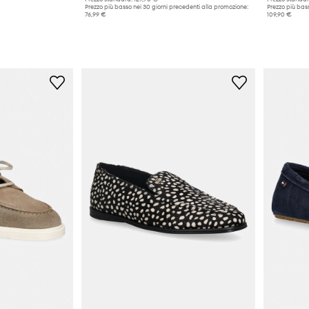
Prezzo più basso nei 30 giorni precedenti alla promozione:
Prezzo più bass
76,99 €
109,90 €