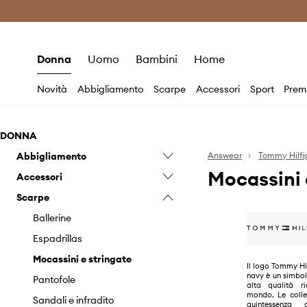
Premium Fashion Benefits
Risparmia c
Donna
Uomo
Bambini
Home
Novità
Abbigliamento
Scarpe
Accessori
Sport
Prem
DONNA
Abbigliamento
Answear
Tommy Hilfi
Mocassini 
Accessori
Biancheria intima
Scarpe
Blazer e gilet
Berretti e cappelli
Calzini
Borse
Ballerine
Camicie e camicette
Borse cosmetiche
Espadrillas
Cappotti
Borse da viaggio e valigie
Mocassini e stringate
Il logo Tommy Hil
navy è un simbol
Costumi da bagno
Cinture
Pantofole
alta qualità ri
mondo. Le colle
Felpe
Custodie e cover
Sandali e infradito
quintessenza 