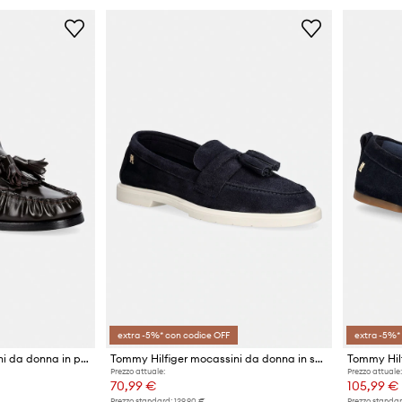
extra -5%* con codice OFF
extra -5%*
Tommy Hilfiger mocassini da donna in pelle TH LOAFER TASSEL ABRASIVATO
Tommy Hilfiger mocassini da donna in scamoscio LIGHT SUEDE TASSEL LOAFER
Prezzo attuale:
Prezzo attuale:
70,99 €
105,99 €
Prezzo standard:
129,90 €
Prezzo standar