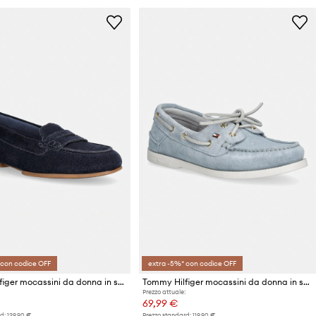
 con codice OFF
extra -5%* con codice OFF
Tommy Hilfiger mocassini da donna in scamoscio TH FLEX SUEDE LOAFER BALLERINA
Tommy Hilfiger mocassini da donna in scamoscio HILFIGER SUEDE BOAT SHOE
Prezzo attuale:
69,99 €
d:
129,90 €
Prezzo standard:
119,90 €