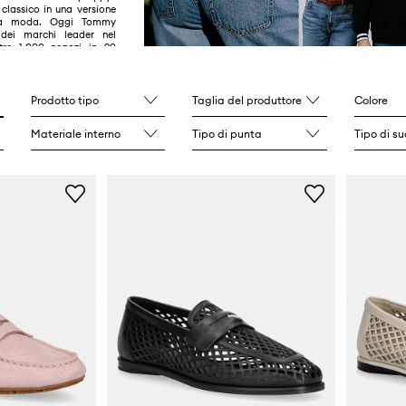
classico in una versione
la moda. Oggi Tommy
 dei marchi leader nel
oltre 1.000 negozi in 90
Prodotto tipo
Taglia del produttore
Colore
Materiale interno
Tipo di punta
Tipo di su