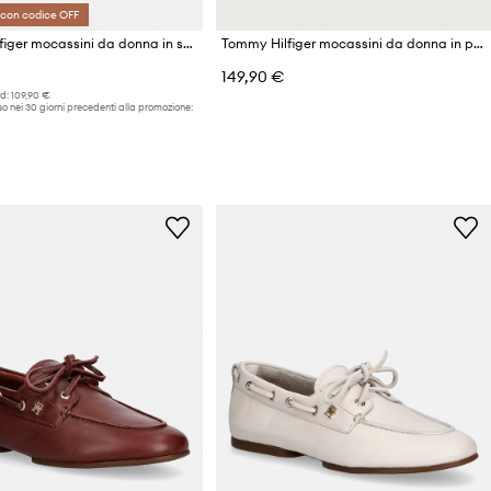
 con codice OFF
Tommy Hilfiger mocassini da donna in scamoscio FLAG SOFT SUEDE DRIVER LOAFER
Tommy Hilfiger mocassini da donna in pelle TH CHAIN FRINGE LEATHER LOAFER
149,90 €
d:
109,90 €
o nei 30 giorni precedenti alla promozione: