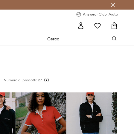
o sul primo acquisto >
Novità regolari >
Answear Club
Aiuto
Numero di prodotti: 27