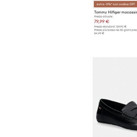
extra -5%* con codice OFF
Prezzo attuale:
79,99 €
Prezzo standard:
129,90 €
Prezzo più basso nei 30 giorni pre
84,99 €