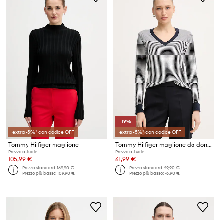
-19%
extra -5%* con codice OFF
extra -5%* con codice OFF
Tommy Hilfiger maglione
Tommy Hilfiger maglione da donna con cotone
Prezzo attuale:
Prezzo attuale:
105,99 €
61,99 €
Prezzo standard:
169,90 €
Prezzo standard:
99,90 €
Prezzo più basso:
109,90 €
Prezzo più basso:
76,90 €