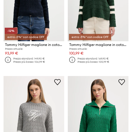
-12%
extra -5%* con codice OFF
extra -5%* con codice OFF
Tommy Hilfiger maglione in cotone
Tommy Hilfiger maglione in cotone
Prezzo attuale:
Prezzo attuale:
93,99 €
100,99 €
Prezzo standard:
149,90 €
Prezzo standard:
169,90 €
Prezzo più basso:
106,99 €
Prezzo più basso:
105,99 €