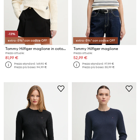
-13%
extra -5%* con codice OFF
extra -5%* con codice OFF
Tommy Hilfiger maglione in cotone
Tommy Hilfiger maglione
Prezzo attuale:
Prezzo attuale:
81,99 €
52,99 €
Prezzo standard:
169,90 €
Prezzo standard:
97,99 €
Prezzo più basso:
94,99 €
Prezzo più basso:
55,99 €