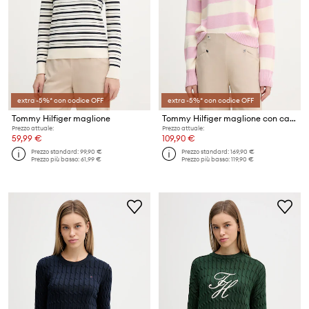
extra -5%* con codice OFF
extra -5%* con codice OFF
Tommy Hilfiger maglione
Tommy Hilfiger maglione con cashmere
Prezzo attuale:
Prezzo attuale:
59,99 €
109,90 €
Prezzo standard:
99,90 €
Prezzo standard:
169,90 €
Prezzo più basso:
61,99 €
Prezzo più basso:
119,90 €