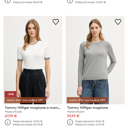
Prezzo più basso:
88,99 €
Prezzo più basso:
109,90 €
-16%
extra -5%* con codice OFF
extra -5%* con codice OFF
Tommy Hilfiger maglione a maniche corte da donna in cotone
Tommy Hilfiger maglione
Prezzo attuale:
Prezzo attuale:
67,99 €
59,99 €
Prezzo standard:
119,90 €
Prezzo standard:
99,90 €
Prezzo più basso:
80,99 €
Prezzo più basso:
61,99 €