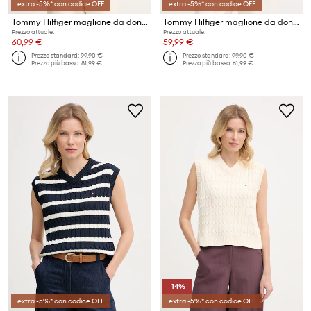
extra -5%* con codice OFF
extra -5%* con codice OFF
Tommy Hilfiger maglione da donna con cotone
Tommy Hilfiger maglione da donna con cotone
Prezzo attuale:
Prezzo attuale:
60,99 €
59,99 €
Prezzo standard:
99,90 €
Prezzo standard:
99,90 €
Prezzo più basso:
81,99 €
Prezzo più basso:
61,99 €
-14%
extra -5%* con codice OFF
extra -5%* con codice OFF