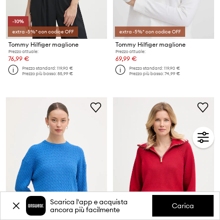
-10%
extra -5%* con codice OFF
extra -5%* con codice OFF
Tommy Hilfiger maglione
Tommy Hilfiger maglione
Prezzo attuale:
Prezzo attuale:
76,99 €
69,99 €
Prezzo standard:
119,90 €
Prezzo standard:
119,90 €
Prezzo più basso:
85,99 €
Prezzo più basso:
74,99 €
Scarica l'app e acquista
Carica
ancora più facilmente