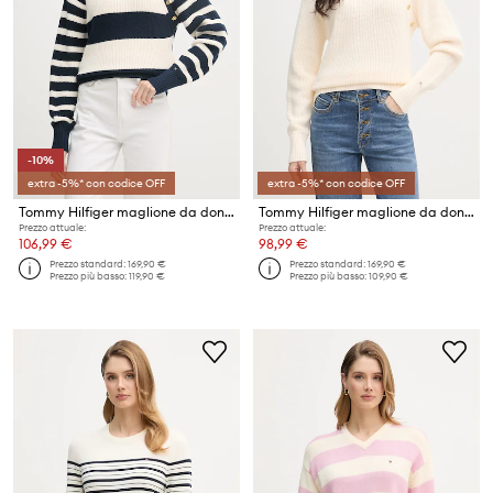
-10%
extra -5%* con codice OFF
extra -5%* con codice OFF
Tommy Hilfiger maglione da donna in cotone
Tommy Hilfiger maglione da donna in cotone
Prezzo attuale:
Prezzo attuale:
106,99 €
98,99 €
Prezzo standard:
169,90 €
Prezzo standard:
169,90 €
Prezzo più basso:
119,90 €
Prezzo più basso:
109,90 €