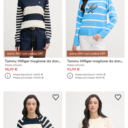
extra -5%* con codice OFF
extra -5%* con codice OFF
Tommy Hilfiger maglione da donna con misto seta
Tommy Hilfiger maglione da donna in cotone
Prezzo attuale:
Prezzo attuale:
98,99 €
93,99 €
Prezzo standard:
169,90 €
Prezzo standard:
149,90 €
Prezzo più basso:
109,90 €
Prezzo più basso:
98,99 €