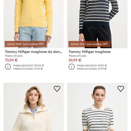
extra -5%* con codice OFF
extra -5%* con codice OFF
Tommy Hilfiger maglione da donna in cotone
Tommy Hilfiger maglione
Prezzo attuale:
Prezzo attuale:
73,99 €
59,99 €
Prezzo standard:
129,90 €
Prezzo standard:
99,90 €
Prezzo più basso:
81,99 €
Prezzo più basso:
61,99 €