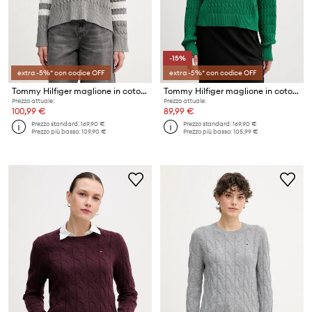
-15%
extra -5%* con codice OFF
extra -5%* con codice OFF
Tommy Hilfiger maglione in cotone
Tommy Hilfiger maglione in cotone
Prezzo attuale:
Prezzo attuale:
100,99 €
89,99 €
Prezzo standard:
169,90 €
Prezzo standard:
169,90 €
Prezzo più basso:
109,90 €
Prezzo più basso:
105,99 €