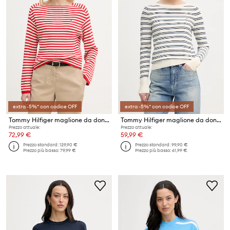
extra -5%* con codice OFF
extra -5%* con codice OFF
Tommy Hilfiger maglione da donna in cotone
Tommy Hilfiger maglione da donna con cotone
Prezzo attuale:
Prezzo attuale:
72,99 €
59,99 €
Prezzo standard:
129,90 €
Prezzo standard:
99,90 €
Prezzo più basso:
79,99 €
Prezzo più basso:
61,99 €