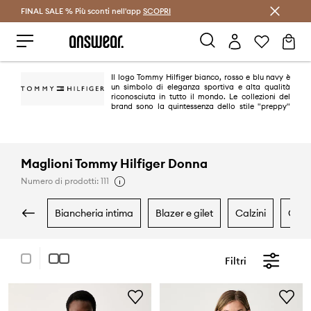
FINAL SALE % Più sconti nell'app
Risparmia con Answear Club >
SCOPRI
Il logo Tommy Hilfiger bianco, rosso e blu navy è
un simbolo di eleganza sportiva e alta qualità
riconosciuta in tutto il mondo. Le collezioni del
brand sono la quintessenza dello stile "preppy"
americano. È un classico in una versione moderna e alla moda. Oggi
Tommy Hilfiger è uno dei marchi leader nel lifestyle, con oltre 1.000 negozi
in 90 paesi.
Maglioni Tommy Hilfiger Donna
Numero di prodotti: 111
biancheria intima
blazer e gilet
calzini
cam
Filtri