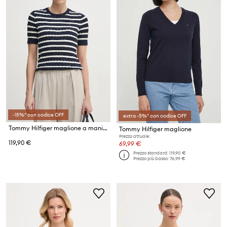
-15%* con codice OFF
extra -5%* con codice OFF
Tommy Hilfiger maglione a maniche corte da donna in cotone
Tommy Hilfiger maglione
Prezzo attuale:
119,90 €
69,99 €
Prezzo standard:
119,90 €
Prezzo più basso:
76,99 €