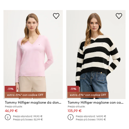
-11%
-11%
extra -5%* con codice OFF
extra -5%* con codice OFF
Tommy Hilfiger maglione da donna con cotone
Tommy Hilfiger maglione con cashmere
Prezzo attuale:
Prezzo attuale:
46,99 €
105,99 €
Prezzo standard:
99,90 €
Prezzo standard:
169,90 €
Prezzo più basso:
52,99 €
Prezzo più basso:
119,90 €