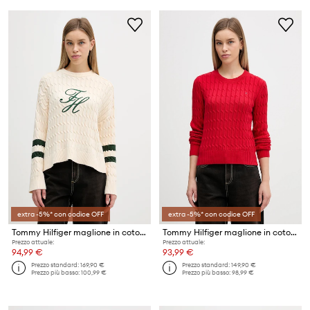
extra -5%* con codice OFF
extra -5%* con codice OFF
Tommy Hilfiger maglione in cotone
Tommy Hilfiger maglione in cotone
Prezzo attuale:
Prezzo attuale:
94,99 €
93,99 €
Prezzo standard:
169,90 €
Prezzo standard:
149,90 €
Prezzo più basso:
100,99 €
Prezzo più basso:
98,99 €