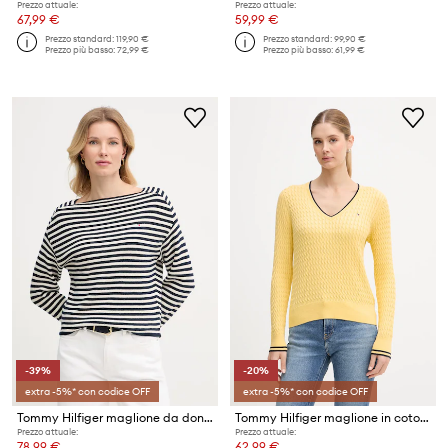
Prezzo attuale:
Prezzo attuale:
67,99 €
59,99 €
Prezzo standard:
119,90 €
Prezzo standard:
99,90 €
Prezzo più basso:
72,99 €
Prezzo più basso:
61,99 €
-39%
-20%
extra -5%* con codice OFF
extra -5%* con codice OFF
Tommy Hilfiger maglione da donna in cotone
Tommy Hilfiger maglione in cotone
Prezzo attuale:
Prezzo attuale:
78,99 €
62,99 €