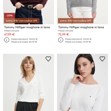
-20%
extra -5%* con codice OFF
extra -5%* con codice OFF
Tommy Hilfiger maglione in lana
Tommy Hilfiger maglione in lana
Prezzo attuale:
Prezzo attuale:
67,99 €
72,99 €
Prezzo standard:
149,90 €
Prezzo standard:
149,90 €
Prezzo più basso:
84,99 €
Prezzo più basso:
75,99 €