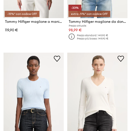
-33%
-15%* con codice OFF
extra -5%* con codice OFF
Tommy Hilfiger maglione a maniche corte da donna in cotone
Tommy Hilfiger maglione da donna in cotone
Prezzo attuale:
119,90 €
98,99 €
Prezzo standard:
149,90 €
Prezzo più basso:
149,90 €