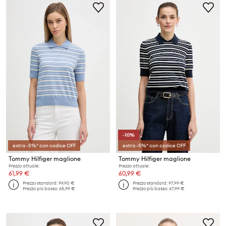
-10%
extra -5%* con codice OFF
extra -5%* con codice OFF
Tommy Hilfiger maglione
Tommy Hilfiger maglione
Prezzo attuale:
Prezzo attuale:
61,99 €
60,99 €
Prezzo standard:
99,90 €
Prezzo standard:
97,99 €
Prezzo più basso:
65,99 €
Prezzo più basso:
67,99 €