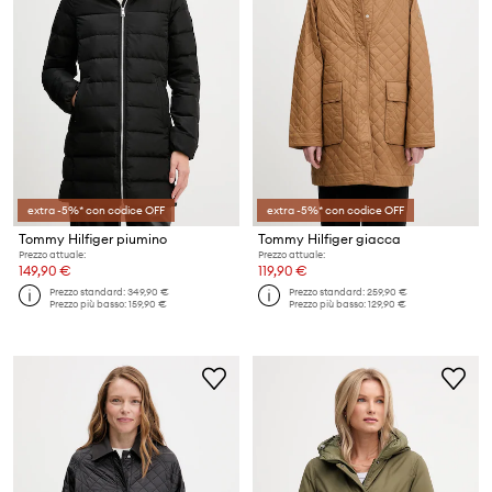
extra -5%* con codice OFF
extra -5%* con codice OFF
Tommy Hilfiger piumino
Tommy Hilfiger giacca
Prezzo attuale:
Prezzo attuale:
149,90 €
119,90 €
Prezzo standard:
349,90 €
Prezzo standard:
259,90 €
Prezzo più basso:
159,90 €
Prezzo più basso:
129,90 €