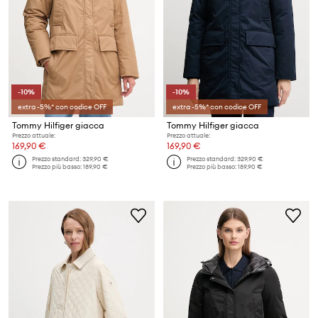
-10%
-10%
extra -5%* con codice OFF
extra -5%* con codice OFF
Tommy Hilfiger giacca
Tommy Hilfiger giacca
Prezzo attuale:
Prezzo attuale:
169,90 €
169,90 €
Prezzo standard:
329,90 €
Prezzo standard:
329,90 €
Prezzo più basso:
189,90 €
Prezzo più basso:
189,90 €