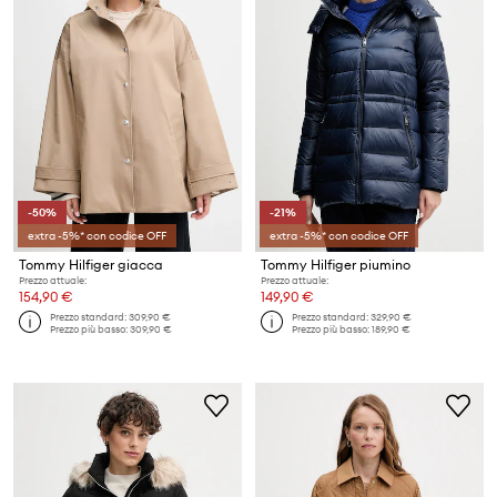
-50%
-21%
extra -5%* con codice OFF
extra -5%* con codice OFF
Tommy Hilfiger giacca
Tommy Hilfiger piumino
Prezzo attuale:
Prezzo attuale:
154,90 €
149,90 €
Prezzo standard:
309,90 €
Prezzo standard:
329,90 €
Prezzo più basso:
309,90 €
Prezzo più basso:
189,90 €