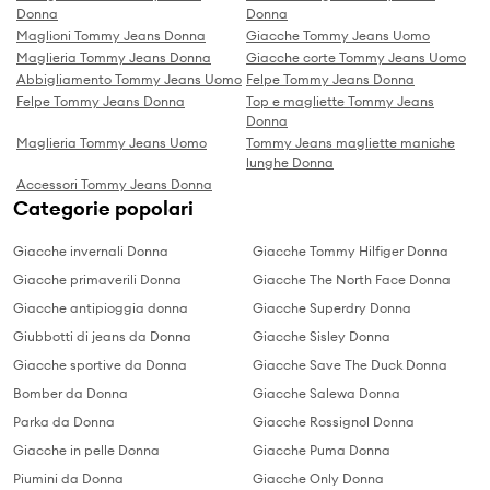
Donna
Donna
Maglioni Tommy Jeans Donna
Giacche Tommy Jeans Uomo
Maglieria Tommy Jeans Donna
Giacche corte Tommy Jeans Uomo
Abbigliamento Tommy Jeans Uomo
Felpe Tommy Jeans Donna
Felpe Tommy Jeans Donna
Top e magliette Tommy Jeans
Donna
Maglieria Tommy Jeans Uomo
Tommy Jeans magliette maniche
lunghe Donna
Accessori Tommy Jeans Donna
Categorie popolari
Giacche invernali Donna
Giacche Tommy Hilfiger Donna
Giacche primaverili Donna
Giacche The North Face Donna
Giacche antipioggia donna
Giacche Superdry Donna
Giubbotti di jeans da Donna
Giacche Sisley Donna
Giacche sportive da Donna
Giacche Save The Duck Donna
Bomber da Donna
Giacche Salewa Donna
Parka da Donna
Giacche Rossignol Donna
Giacche in pelle Donna
Giacche Puma Donna
Piumini da Donna
Giacche Only Donna