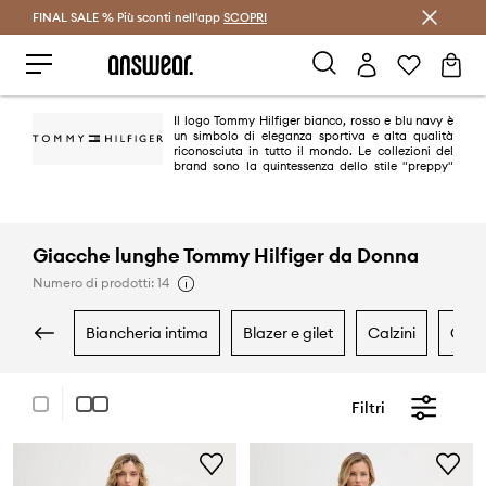
FINAL SALE % Più sconti nell'app
Risparmia con Answear Club >
SCOPRI
Il logo Tommy Hilfiger bianco, rosso e blu navy è
un simbolo di eleganza sportiva e alta qualità
riconosciuta in tutto il mondo. Le collezioni del
brand sono la quintessenza dello stile "preppy"
americano. È un classico in una versione moderna e alla moda. Oggi
Tommy Hilfiger è uno dei marchi leader nel lifestyle, con oltre 1.000 negozi
in 90 paesi.
Giacche lunghe Tommy Hilfiger da Donna
Numero di prodotti: 14
biancheria intima
blazer e gilet
calzini
cam
Filtri