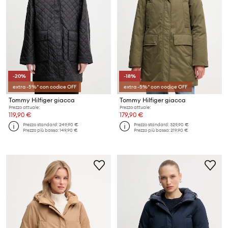
-20%
-18%
extra -5%* con codice OFF
extra -5%* con codice OFF
Tommy Hilfiger giacca
Tommy Hilfiger giacca
Prezzo attuale:
Prezzo attuale:
119,90 €
179,90 €
Prezzo standard:
249,90 €
Prezzo standard:
329,90 €
Prezzo più basso:
149,90 €
Prezzo più basso:
219,90 €