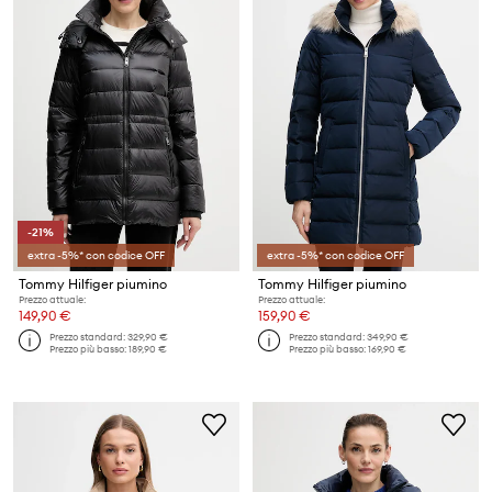
-21%
extra -5%* con codice OFF
extra -5%* con codice OFF
Tommy Hilfiger piumino
Tommy Hilfiger piumino
Prezzo attuale:
Prezzo attuale:
149,90 €
159,90 €
Prezzo standard:
329,90 €
Prezzo standard:
349,90 €
Prezzo più basso:
189,90 €
Prezzo più basso:
169,90 €