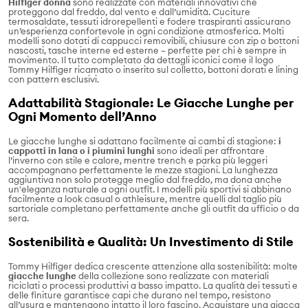
Hilfiger donna
sono realizzate con materiali innovativi che
proteggono dal freddo, dal vento e dall’umidità. Cuciture
termosaldate, tessuti idrorepellenti e fodere traspiranti assicurano
un’esperienza confortevole in ogni condizione atmosferica. Molti
modelli sono dotati di cappucci removibili, chiusure con zip o bottoni
nascosti, tasche interne ed esterne – perfette per chi è sempre in
movimento. Il tutto completato da dettagli iconici come il logo
Tommy Hilfiger ricamato o inserito sul colletto, bottoni dorati e lining
con pattern esclusivi.
Adattabilità Stagionale: Le Giacche Lunghe per
Ogni Momento dell’Anno
Le giacche lunghe si adattano facilmente ai cambi di stagione:
i
cappotti in lana o i piumini lunghi
sono ideali per affrontare
l’inverno con stile e calore, mentre trench e parka più leggeri
accompagnano perfettamente le mezze stagioni. La lunghezza
aggiuntiva non solo protegge meglio dal freddo, ma dona anche
un'eleganza naturale a ogni outfit. I modelli più sportivi si abbinano
facilmente a look casual o athleisure, mentre quelli dal taglio più
sartoriale completano perfettamente anche gli outfit da ufficio o da
sera.
Sostenibilità e Qualità: Un Investimento di Stile
Tommy Hilfiger dedica crescente attenzione alla sostenibilità: molte
giacche lunghe
della collezione sono realizzate con materiali
riciclati o processi produttivi a basso impatto. La qualità dei tessuti e
delle finiture garantisce capi che durano nel tempo, resistono
all’usura e mantengono intatto il loro fascino. Acquistare una giacca