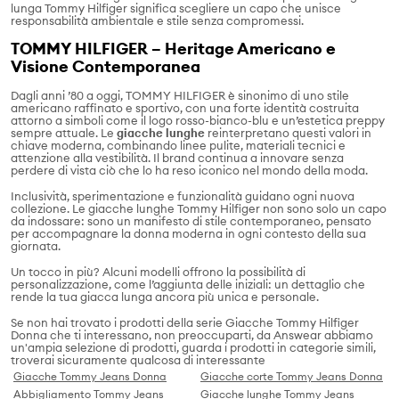
lunga Tommy Hilfiger significa scegliere un capo che unisce
responsabilità ambientale e stile senza compromessi.
TOMMY HILFIGER – Heritage Americano e
Visione Contemporanea
Dagli anni ’80 a oggi, TOMMY HILFIGER è sinonimo di uno stile
americano raffinato e sportivo, con una forte identità costruita
attorno a simboli come il logo rosso-bianco-blu e un’estetica preppy
sempre attuale. Le
giacche lunghe
reinterpretano questi valori in
chiave moderna, combinando linee pulite, materiali tecnici e
attenzione alla vestibilità. Il brand continua a innovare senza
perdere di vista ciò che lo ha reso iconico nel mondo della moda.
Inclusività, sperimentazione e funzionalità guidano ogni nuova
collezione. Le giacche lunghe Tommy Hilfiger non sono solo un capo
da indossare: sono un manifesto di stile contemporaneo, pensato
per accompagnare la donna moderna in ogni contesto della sua
giornata.
Un tocco in più? Alcuni modelli offrono la possibilità di
personalizzazione, come l’aggiunta delle iniziali: un dettaglio che
rende la tua giacca lunga ancora più unica e personale.
Se non hai trovato i prodotti della serie Giacche Tommy Hilfiger
Donna che ti interessano, non preoccuparti, da Answear abbiamo
un'ampia selezione di prodotti, guarda i prodotti in categorie simili,
troverai sicuramente qualcosa di interessante
Giacche Tommy Jeans Donna
Giacche corte Tommy Jeans Donna
Abbigliamento Tommy Jeans
Giacche lunghe Tommy Jeans