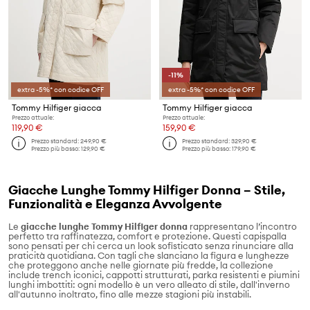
-11%
extra -5%* con codice OFF
extra -5%* con codice OFF
Tommy Hilfiger giacca
Tommy Hilfiger giacca
Prezzo attuale:
Prezzo attuale:
119,90 €
159,90 €
Prezzo standard:
249,90 €
Prezzo standard:
329,90 €
Prezzo più basso:
129,90 €
Prezzo più basso:
179,90 €
Giacche Lunghe Tommy Hilfiger Donna – Stile,
Funzionalità e Eleganza Avvolgente
Le
giacche lunghe Tommy Hilfiger donna
rappresentano l’incontro
perfetto tra raffinatezza, comfort e protezione. Questi capispalla
sono pensati per chi cerca un look sofisticato senza rinunciare alla
praticità quotidiana. Con tagli che slanciano la figura e lunghezze
che proteggono anche nelle giornate più fredde, la collezione
include trench iconici, cappotti strutturati, parka resistenti e piumini
lunghi imbottiti: ogni modello è un vero alleato di stile, dall'inverno
all'autunno inoltrato, fino alle mezze stagioni più instabili.