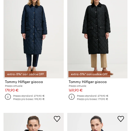
extra -5%* con codice OFF
extra -5%* con codice OFF
Tommy Hilfiger giacca
Tommy Hilfiger giacca
Prezzo attuale:
Prezzo attuale:
179,90 €
169,90 €
Prezzo standard:
279,90 €
Prezzo standard:
279,90 €
Prezzo più basso:
195,90 €
Prezzo più basso:
179,90 €