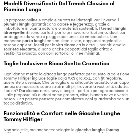
Modelli Diversificati: Dal Trench Classico al
Piumino Lungo
La proposta online è ampia e curata nei dettagli. Per l’inverno, i
piumini lunghi
garantiscono calore e leggerezza, grazie a
imbottiture in piuma naturale o materiali sostenibili. I
trench lunghi
idrorepellenti
sono perfetti per la primavera o l’autunno, ideali per
proteggerti da vento e pioggia con uno stile impeccabile. Non
mancano
parka lunghi
con coulisse in vita, cappucci regolabili e
tasche capienti, ideali per la vita dinamica in città. E per chi ama la
sobrietà elegante, ci sono anche cappotti dal taglio dritto o
vestibilità svasata, con colli sartoriali o linee minimal.
Taglie Inclusive e Ricca Scelta Cromatica
Ogni donna merita la giacca lunga perfetta: per questo la collezione
Tommy Hilfiger include taglie dalla XXS alla XXL, con fit regolare,
aderente o oversize. Che tu voglia una silhouette asciutta o un capo
ampio da indossare sopra strati multipli, troverai la vestibilità adatta.
I colori? Dai classici nero, navy e beige – perfetti per ogni occasione
– alle proposte più audaci come granata, oliva, bianco neve o verde
bosco. Una palette pensata per completare ogni guardaroba con un
tocco distintivo.
Funzionalità e Comfort nelle Giacche Lunghe
Tommy Hilfiger
Non solo stile, ma anche tecnologia: le
giacche lunghe Tommy