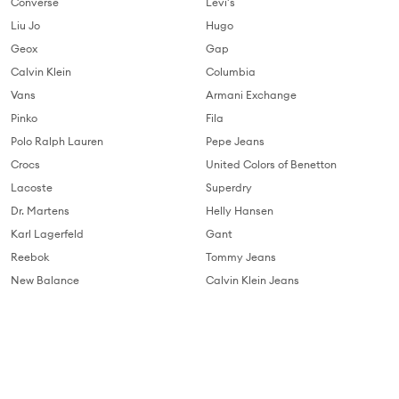
Converse
Levi's
Liu Jo
Hugo
Geox
Gap
Calvin Klein
Columbia
Vans
Armani Exchange
Pinko
Fila
Polo Ralph Lauren
Pepe Jeans
Crocs
United Colors of Benetton
Lacoste
Superdry
Dr. Martens
Helly Hansen
Karl Lagerfeld
Gant
Reebok
Tommy Jeans
New Balance
Calvin Klein Jeans