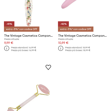
-41%
-42%
extra -5%* con codice OFF
extra -5%* con codice OFF
The Vintage Cosmetics Company spazzola per capelli
The Vintage Cosmetics Company massaggiatore refrigerante
Prezzo attuale:
Prezzo attuale:
9,99 €
10,99 €
Prezzo standard:
16,99 €
Prezzo standard:
18,99 €
Prezzo più basso:
16,99 €
Prezzo più basso:
18,99 €