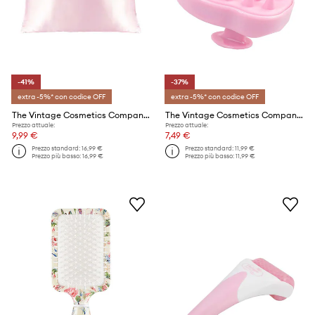
-41%
-37%
extra -5%* con codice OFF
extra -5%* con codice OFF
The Vintage Cosmetics Company federa
The Vintage Cosmetics Company massaggiatore per il cuoio capelluto Shampoo Brush
Prezzo attuale:
Prezzo attuale:
9,99 €
7,49 €
Prezzo standard:
16,99 €
Prezzo standard:
11,99 €
Prezzo più basso:
16,99 €
Prezzo più basso:
11,99 €