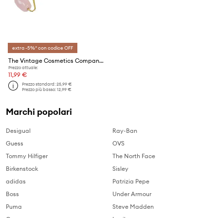
extra -5%* con codice OFF
The Vintage Cosmetics Company rullo per massaggio facciale Rose Quartz
Prezzo attuale:
11,99 €
Prezzo standard:
25,99 €
Prezzo più basso:
12,99 €
Marchi popolari
Desigual
Ray-Ban
Guess
OVS
Tommy Hilfiger
The North Face
Birkenstock
Sisley
adidas
Patrizia Pepe
Boss
Under Armour
Puma
Steve Madden