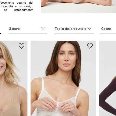
'eccellente qualità dei
unzionalità e un design
le ed esteticamente
Genere
Taglia del produttore
Colore