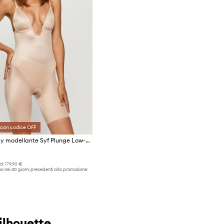
 con codice OFF
Spanx body modellante Syf Plunge Low-Back Mid-Thigh
d:
179,90 €
o nei 30 giorni precedenti alla promozione:
ilhouette