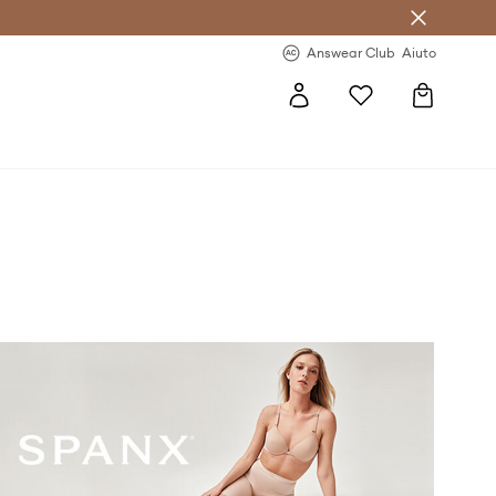
o sul primo acquisto >
Novità regolari >
Answear Club
Aiuto