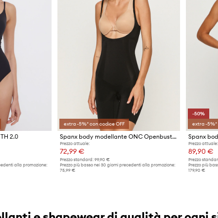
-50%
extra -5%* con codice OFF
extra -5%*
TH 2.0
Spanx body modellante ONC Openbust Mid-Thigh
Prezzo attuale:
Prezzo attuale:
72,99 €
89,90 €
Prezzo standard:
99,90 €
Prezzo standar
cedenti alla promozione:
Prezzo più basso nei 30 giorni precedenti alla promozione:
Prezzo più bass
75,99 €
179,90 €
lanti e shapewear di qualità per ogni s