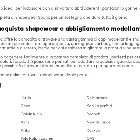
o ideali per indossare con disinvoltura abiti aderenti, pantaloni o gonne
pleta di
Shapewear Spanx
per un sostegno che dura tutto il giorno.
acquista shapewear e abbigliamento modellant
ne
offre la comodità di trovare una vasta gamma di capi modellanti e sha
ensate per soddisfare ogni esigenza, dai reggiseni ai body, fino ai leggings
aturale e discreto, ideale per chi desidera migliorare la propria silhouet
può accedere facilmente alla gamma completa di prodotti, perfetti per cre
colori, i prodotti
Spanx
sono pensati per adattarsi a qualsiasi guardaroba,
a possibilità di trovare il capo modellante perfetto per ogni occasione.
panx online
e trova lo shapewear ideale per te.
i
Liu Jo
Dr. Martens
Geox
Karl Lagerfeld
Calvin Klein
Reebok
Vans
New Balance
Pinko
Ray-Ban
Polo Ralph Lauren
OVS