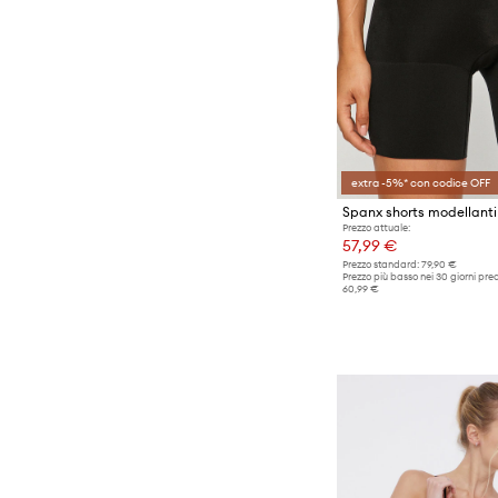
extra -5%* con codice OFF
Spanx shorts modellanti
Prezzo attuale:
57,99 €
Prezzo standard:
79,90 €
Prezzo più basso nei 30 giorni pre
60,99 €