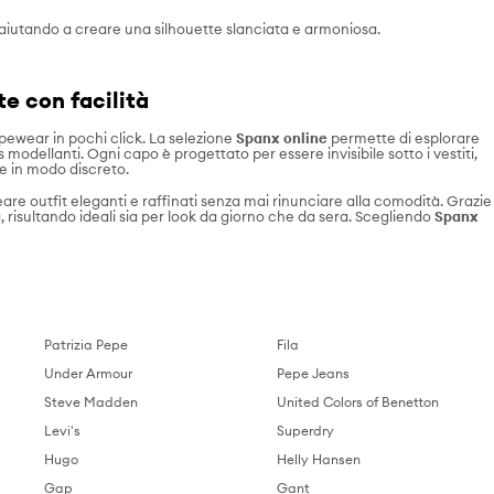
, aiutando a creare una silhouette slanciata e armoniosa.
e con facilità
pewear in pochi click. La selezione
Spanx online
permette di esplorare
 modellanti. Ogni capo è progettato per essere invisibile sotto i vestiti,
te in modo discreto.
are outfit eleganti e raffinati senza mai rinunciare alla comodità. Grazie
 risultando ideali sia per look da giorno che da sera. Scegliendo
Spanx
Patrizia Pepe
Fila
Under Armour
Pepe Jeans
Steve Madden
United Colors of Benetton
Levi's
Superdry
Hugo
Helly Hansen
Gap
Gant