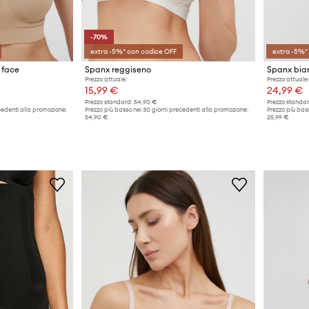
-70%
extra -5%* con codice OFF
extra -5%*
 face
Spanx reggiseno
Spanx bia
Prezzo attuale:
Prezzo attuale:
15,99 €
24,99 €
Prezzo standard:
54,90 €
Prezzo standar
cedenti alla promozione:
Prezzo più basso nei 30 giorni precedenti alla promozione:
Prezzo più bass
54,90 €
25,99 €