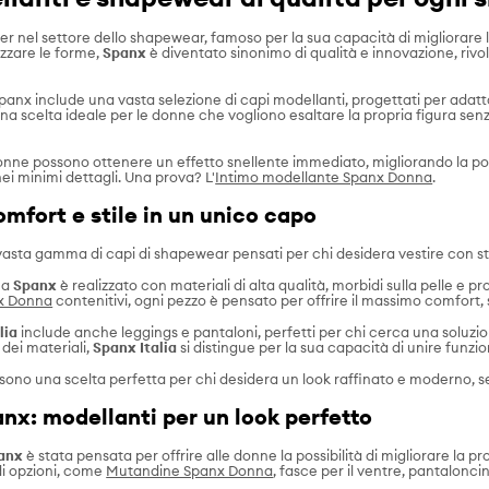
er nel settore dello shapewear, famoso per la sua capacità di migliorare
izzare le forme,
Spanx
è diventato sinonimo di qualità e innovazione, rivolg
anx include una vasta selezione di capi modellanti, progettati per adattar
 una scelta ideale per le donne che vogliono esaltare la propria figura s
donne possono ottenere un effetto snellente immediato, migliorando la post
ei minimi dettagli. Una prova? L'
Intimo modellante Spanx Donna
.
omfort e stile in un unico capo
vasta gamma di capi di shapewear pensati per chi desidera vestire con sti
ea
Spanx
è realizzato con materiali di alta qualità, morbidi sulla pelle e 
x Donna
contenitivi, ogni pezzo è pensato per offrire il massimo comfort, s
lia
include anche leggings e pantaloni, perfetti per chi cerca una soluzion
à dei materiali,
Spanx Italia
si distingue per la sua capacità di unire funzio
sono una scelta perfetta per chi desidera un look raffinato e moderno, s
x: modellanti per un look perfetto
anx
è stata pensata per offrire alle donne la possibilità di migliorare la 
di opzioni, come
Mutandine Spanx Donna
,
fasce per il ventre, pantalonci