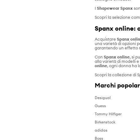
I
Shapewear Spanx
son
Scopri la selezione com
Spanx online: 
Acquistare
Spanx onli
una varietà di opzioni p
garantendo un effetto n
Con
Spanx online
, si 
alla varietà di modelli e 
online
, ogni donna ha l
Scopri la collezione di
S
Marchi popolar
Desigual
Guess
Tommy Hilfiger
Birkenstock
adidas
Boss