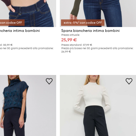
 con codice OFF
extra -5%* con codice OFF
ncheria intima bambini
Spanx biancheria intima bambini
Prezzo attuale:
25,99 €
d:
35,99 €
Prezzo standard:
37,99 €
o nei 30 giorni precedenti alla promozione:
Prezzo più basso nei 30 giorni precedenti alla promozione:
26,99 €