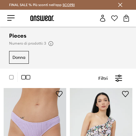
FINAL SALE % Più sconti nell'app
Risparmia con Answear Club >
SCOPRI
Pieces
Numero di prodotti: 3
donna
Filtri