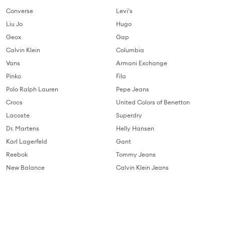
Converse
Levi's
Liu Jo
Hugo
Geox
Gap
Calvin Klein
Columbia
Vans
Armani Exchange
Pinko
Fila
Polo Ralph Lauren
Pepe Jeans
Crocs
United Colors of Benetton
Lacoste
Superdry
Dr. Martens
Helly Hansen
Karl Lagerfeld
Gant
Reebok
Tommy Jeans
New Balance
Calvin Klein Jeans