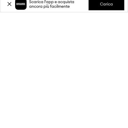
Scarica l'app e acquista
Carica
ancora più facilmente
-20%
sul primo acquisto** per
l'iscrizione alla nostra newsletter.
Unisciti alla nostra comunità per ricevere informazioni sulle
ultime promozioni e prodotti.
**Lo sconto è monouso, si applica ai prodotti non scontati ed è valido
per acquisti di almeno 80€. Lo sconto non è cumulabile con altre
promozioni e alcuni prodotti potrebbero essere esclusi dallo sconto. Per
maggiori dettagli, visita il sito:
prodotti esclusi