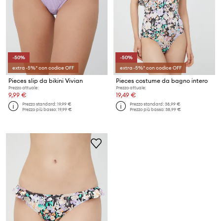
-50%
-50%
extra -5%* con codice OFF
extra -5%* con codice OFF
Pieces slip da bikini Vivian
Pieces costume da bagno intero
Prezzo attuale:
Prezzo attuale:
9,99 €
19,49 €
Prezzo standard:
19,99 €
Prezzo standard:
38,99 €
Prezzo più basso:
19,99 €
Prezzo più basso:
38,99 €