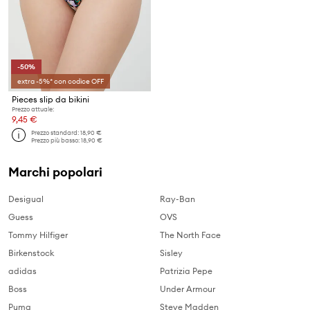
-50%
extra -5%* con codice OFF
Pieces slip da bikini
Prezzo attuale:
9,45 €
Prezzo standard:
18,90 €
Prezzo più basso:
18,90 €
Marchi popolari
Desigual
Ray-Ban
Guess
OVS
Tommy Hilfiger
The North Face
Birkenstock
Sisley
adidas
Patrizia Pepe
Boss
Under Armour
Puma
Steve Madden