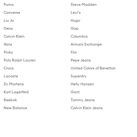
Puma
Steve Madden
Converse
Levi's
Liu Jo
Hugo
Geox
Gap
Calvin Klein
Columbia
Vans
Armani Exchange
Pinko
Fila
Polo Ralph Lauren
Pepe Jeans
Crocs
United Colors of Benetton
Lacoste
Superdry
Dr. Martens
Helly Hansen
Karl Lagerfeld
Gant
Reebok
Tommy Jeans
New Balance
Calvin Klein Jeans