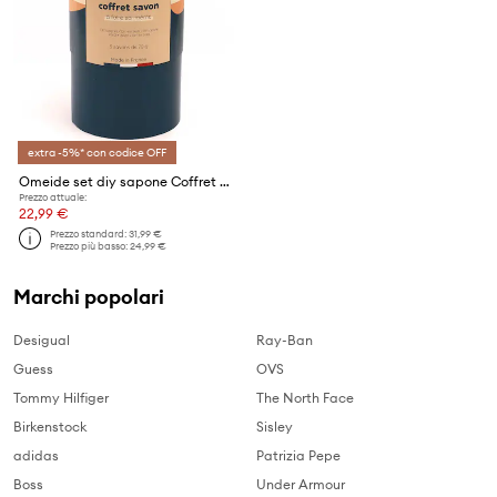
extra -5%* con codice OFF
Omeide set diy sapone Coffret Savon Omeide 5 x 80 g
Prezzo attuale:
22,99 €
Prezzo standard:
31,99 €
Prezzo più basso:
24,99 €
Marchi popolari
Desigual
Ray-Ban
Guess
OVS
Tommy Hilfiger
The North Face
Birkenstock
Sisley
adidas
Patrizia Pepe
Boss
Under Armour