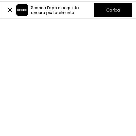
Scarica l'app e acquista
Carica
ancora più facilmente
-20%
sul primo acquisto** per
l'iscrizione alla nostra newsletter.
Unisciti alla nostra comunità per ricevere informazioni sulle
ultime promozioni e prodotti.
**Lo sconto è monouso, si applica ai prodotti non scontati ed è valido
per acquisti di almeno 80€. Lo sconto non è cumulabile con altre
promozioni e alcuni prodotti potrebbero essere esclusi dallo sconto. Per