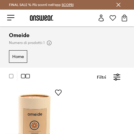
FINAL SALE % Più sconti nell'app
Risparmia con Answear Club >
SCOPRI
Omeide
Numero di prodotti: 1
home
Filtri