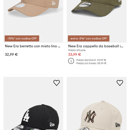
-15%* con codice OFF
extra -5%* con codice OFF
New Era berretto con misto lino LINEN 940 LA DODGERS
New Era cappello da baseball in misto lino LINEN 9TWENTY®
Prezzo attuale:
32,99 €
33,99 €
Prezzo standard:
49,99 €
Prezzo più basso:
35,99 €