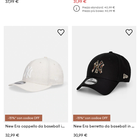
37,99 €
31,99 €
Prezzo standard:
40,99 €
Prezzo più basso:
40,99 €
-15%* con codice OFF
-15%* con codice OFF
New Era cappello da baseball in misto lino LINEN 940 MC NYY
New Era berretto da baseball in cotone CAMO INFILL 9FORTY®
32,99 €
30,99 €