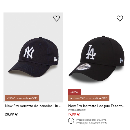
-20%
-15%* con codice OFF
extra -5%* con codice OFF
New Era berretto da baseball in cotone
New Era berretto League Essential La Dodgers 9FORTY®
Prezzo attuale:
28,99 €
19,99 €
Prezzo standard:
30,99 €
Prezzo più basso:
24,99 €