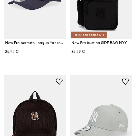
-15%* con codice OFF
New Era berretto League Yankees ESSENTIAL 9FORTY®
New Era bustina SIDE BAG NYY
25,99 €
32,99 €