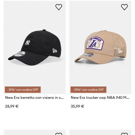
-15%* con codice OFF
-15%* con codice OFF
New Era berretto con visiera in cotone MINI LOGO 920 NYY
New Era trucker cap NBA 940 MC TRUCKER LAKERS
28,99 €
35,99 €