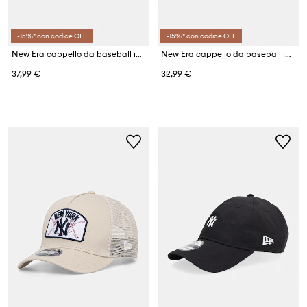
-15%* con codice OFF
-15%* con codice OFF
New Era cappello da baseball in cotone BEADED 940 NEWERA
New Era cappello da baseball in velluto a coste MINI CORD 940 NYY
37,99 €
32,99 €