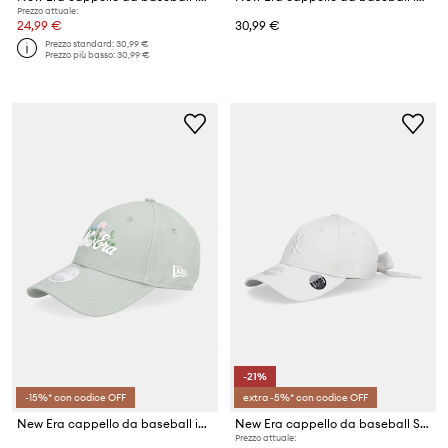
Prezzo attuale:
24,99 €
30,99 €
Prezzo standard:
30,99 €
Prezzo più basso:
30,99 €
-21%
-15%* con codice OFF
extra -5%* con codice OFF
New Era cappello da baseball in cotone BEADED 940 NEWERA
New Era cappello da baseball SATIN BOW BACK 940 NYY
Prezzo attuale: