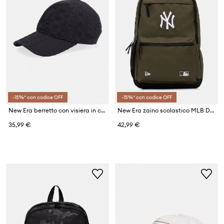
-15%* con codice OFF
-15%* con codice OFF
New Era berretto con visiera in cotone BRODERIE 920 NYY
New Era zaino scolastico MLB DELAWARE NYY
35,99 €
42,99 €