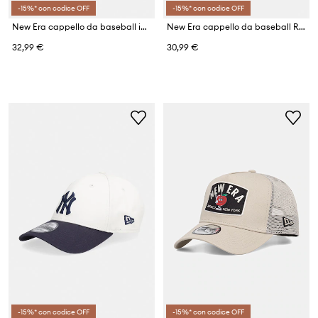
-15%* con codice OFF
-15%* con codice OFF
New Era cappello da baseball in cotone LE EFRAME LA DODGERS
New Era cappello da baseball RECYCLED MINI 920 NYY
32,99 €
30,99 €
-15%* con codice OFF
-15%* con codice OFF