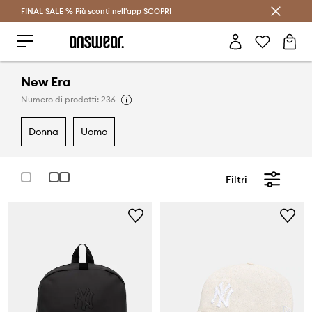
FINAL SALE % Più sconti nell'app
Risparmia con Answear Club >
SCOPRI
New Era
Numero di prodotti: 236
donna
uomo
Filtri