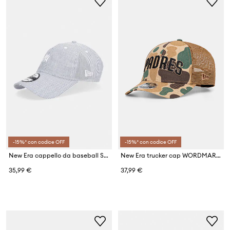
-15%* con codice OFF
-15%* con codice OFF
New Era cappello da baseball SEERSUCKER 920 NYY
New Era trucker cap WORDMARK CAMO 940 MC
35,99 €
37,99 €