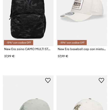
-15%* con codice OFF
-15%* con codice OFF
New Era zaino CAMO MULTI STADIUM NYY
New Era baseball cap con misto lino OVAL PATCH LINEN EFRAME
37,99 €
37,99 €