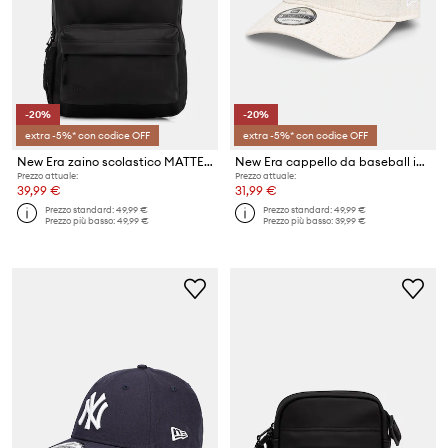
-20%
-20%
extra -5%* con codice OFF
extra -5%* con codice OFF
New Era zaino scolastico MATTE PU STADIUM NYY
New Era cappello da baseball in misto lino LINEN 9TWENTY®
Prezzo attuale:
Prezzo attuale:
39,99 €
31,99 €
Prezzo standard:
49,99 €
Prezzo standard:
49,99 €
Prezzo più basso:
49,99 €
Prezzo più basso:
39,99 €