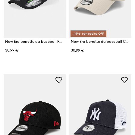
-15%* con codice OFF
New Era berretto da baseball Repreve Le 940 LA Dodgers
New Era berretto da baseball CAMO INFILL 9FORTY®
30,99 €
30,99 €