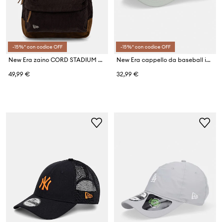
-15%* con codice OFF
-15%* con codice OFF
New Era zaino CORD STADIUM NYY
New Era cappello da baseball in cotone LE EFRAME NYY
49,99 €
32,99 €