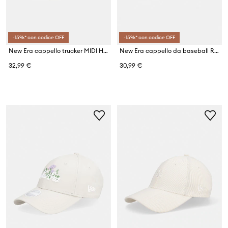
-15%* con codice OFF
-15%* con codice OFF
New Era cappello trucker MIDI HOMEFIELD 940 NYY
New Era cappello da baseball RECYCLED MINI 920 LA DODGERS
32,99 €
30,99 €