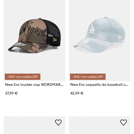
-15%* con codice OFF
-15%* con codice OFF
New Era trucker cap WORDMARK CAMO 940 MC NYY
New Era cappello da baseball con cotone DENIM 920 LA DODGERS
37,99 €
42,99 €