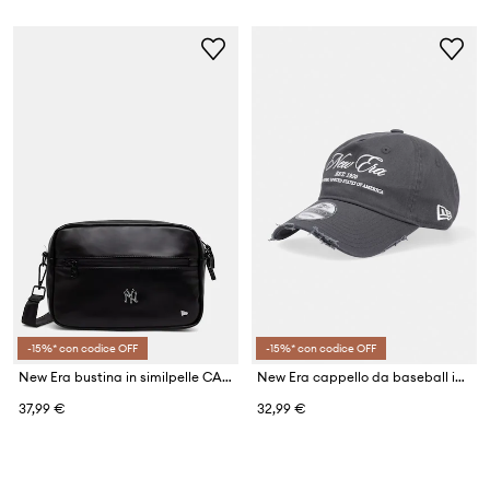
-15%* con codice OFF
-15%* con codice OFF
New Era bustina in similpelle CAMERA BAG NYY
New Era cappello da baseball in cotone WASH DISTRESS 920
37,99 €
32,99 €