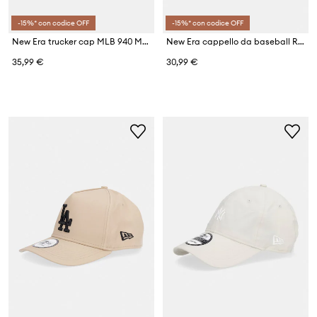
-15%* con codice OFF
-15%* con codice OFF
New Era trucker cap MLB 940 MC TRUCKER NYY
New Era cappello da baseball RECYCLED MINI 920 NYY
35,99 €
30,99 €