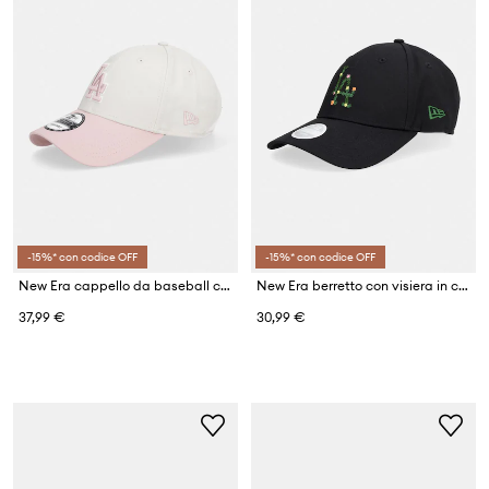
-15%* con codice OFF
-15%* con codice OFF
New Era cappello da baseball con cotone WS PATCH 940 LA DODGERSCO
New Era berretto con visiera in cotone FLORAL INFILL 940 LA DODGERS
37,99 €
30,99 €