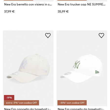
New Era berretto con visiera in cotone WS PATCH 940 NYY
New Era trucker cap NE SUMMER PATCH TRUCKER
37,99 €
35,99 €
-19%
extra -5%* con codice OFF
-15%* con codice OFF
New Era cappello da baseball in cotone METALLIC 940 NYY
New Era cappello da baseball in cotone FLORAL INFILL 940 NYY