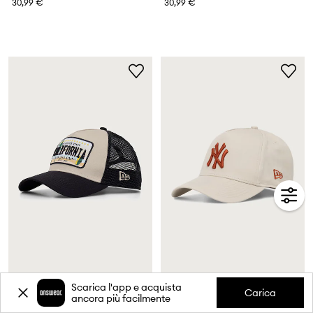
30,99 €
30,99 €
New Era cappello trucker LICENCE PLATE TRUCKER
New Era cappello da baseball in cotone LEAGUE ESS E-FRAME
Scarica l'app e acquista
Carica
ancora più facilmente
32,99 €
32,99 €