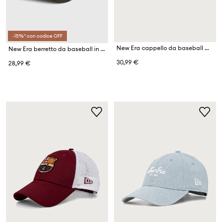
-15%* con codice OFF
New Era cappello da baseball MLB RECYCLED 9FORTY®
New Era berretto da baseball in cotone LEAGUE ESSENTIAL 9TWENTY®
30,99 €
28,99 €