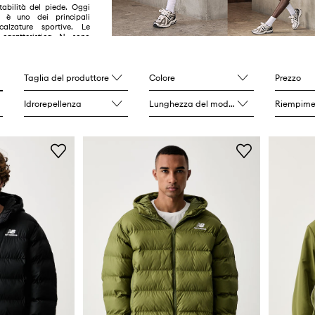
tabilità del piede. Oggi
 uno dei principali
calzature sportive. Le
caratteristica N sono
appassionati di tutto il
tar dello sport, della
 moda. Particolarmente
o le New Balance 550,
Taglia del produttore
Colore
Prezzo
 e New Balance 327
Idrorepellenza
Lunghezza del modello
Riempime