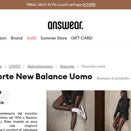
on Answear Club >
FINAL SALE % Più sconti nell'app
Spedizione entro 24 ore >
SCOPRI
-20% di scont
ium
Brand
Saldi
Summer Store
GIFT CARD
e
UOMO
Abbigliamento
Giacche
Giacche corte
orte New Balance Uomo
Numero di prodotti: 
centenaria del marchio
zia nel 1906 a Boston,
J. Riley inventò un arco
to che migliorò
e il comfort di indossare