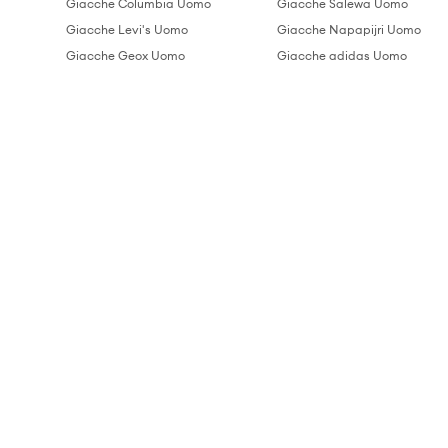
Giacche Columbia Uomo
Giacche Salewa Uomo
Giacche Levi's Uomo
Giacche Napapijri Uomo
Giacche Geox Uomo
Giacche adidas Uomo