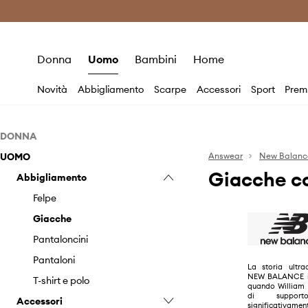
Premium Fashion Benefits
Risparmia c
Donna
Uomo
Bambini
Home
Novità
Abbigliamento
Scarpe
Accessori
Sport
Prem
DONNA
UOMO
Abbigliamento
Answear
New Balanc
Giacche c
Accessori
Abbigliamento
Biancheria intima
Scarpe
Felpe
Berretti e cappelli
Felpe
Giacche
Scarpe sportive
Giacche
Pantaloni e leggings
Sandali e infradito
Pantaloncini
Pantaloncini
Sneakers
Pantaloni
La storia ultra
NEW BALANCE ini
Top e magliette
T-shirt e polo
quando William 
di suppor
Accessori
significativament