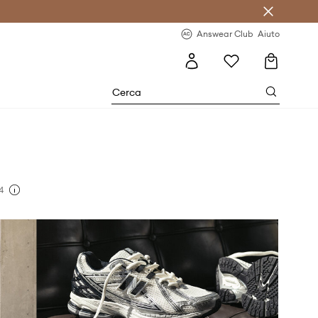
o sul primo acquisto >
Novità regolari >
Answear Club
Aiuto
4