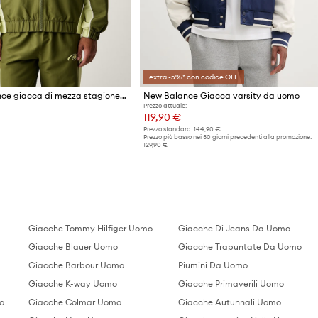
extra -5%* con codice OFF
New Balance giacca di mezza stagione da uomo
New Balance Giacca varsity da uomo
Prezzo attuale:
119,90 €
Prezzo standard:
144,90 €
Prezzo più basso nei 30 giorni precedenti alla promozione:
129,90 €
Giacche Tommy Hilfiger Uomo
Giacche Di Jeans Da Uomo
Giacche Blauer Uomo
Giacche Trapuntate Da Uomo
Giacche Barbour Uomo
Piumini Da Uomo
Giacche K-way Uomo
Giacche Primaverili Uomo
o
Giacche Colmar Uomo
Giacche Autunnali Uomo