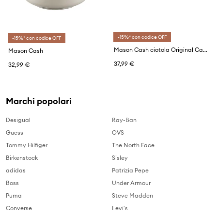
-15%* con codice OFF
-15%* con codice OFF
Mason Cash ciotola Original Cane 2,7 L
Mason Cash
37,99 €
32,99 €
Marchi popolari
Desigual
Ray-Ban
Guess
OVS
Tommy Hilfiger
The North Face
Birkenstock
Sisley
adidas
Patrizia Pepe
Boss
Under Armour
Puma
Steve Madden
Converse
Levi's