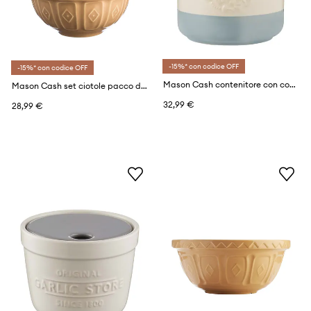
-15%* con codice OFF
-15%* con codice OFF
Mason Cash contenitore con copperchio 1 L
Mason Cash set ciotole pacco da 4
32,99 €
28,99 €