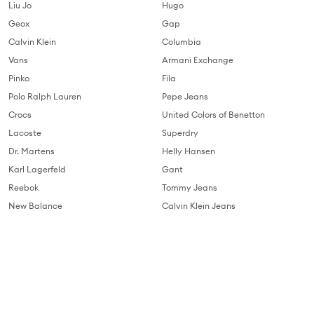
Liu Jo
Hugo
Geox
Gap
Calvin Klein
Columbia
Vans
Armani Exchange
Pinko
Fila
Polo Ralph Lauren
Pepe Jeans
Crocs
United Colors of Benetton
Lacoste
Superdry
Dr. Martens
Helly Hansen
Karl Lagerfeld
Gant
Reebok
Tommy Jeans
New Balance
Calvin Klein Jeans