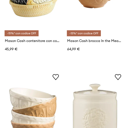
-15%* con codice OFF
-15%* con codice OFF
Mason Cash contenitore con copperchio
Mason Cash brocca In the Meadow 1,9 L
45,99 €
64,99 €