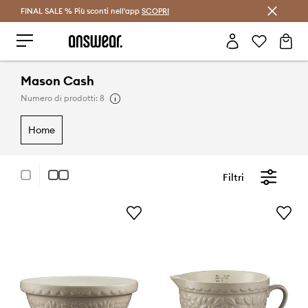
FINAL SALE % Più sconti nell'app
Risparmia con Answear Club >
SCOPRI
Mason Cash
Numero di prodotti: 8
home
Filtri