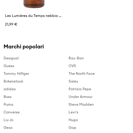
Les Lumières du Temps nebbia profumata 100 ml
21,99 €
Marchi popolari
Desigual
Ray-Ban
Guess
OVS
Tommy Hilfiger
The North Face
Birkenstock
Sisley
adidas
Patrizia Pepe
Boss
Under Armour
Puma
Steve Madden
Converse
Levi's
Liu Jo
Hugo
Geox
Gap