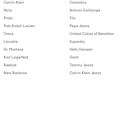
Calvin Klein
Columbia
Vans
Armani Exchange
Pinko
Fila
Polo Ralph Lauren
Pepe Jeans
Crocs
United Colors of Benetton
Lacoste
Superdry
Dr. Martens
Helly Hansen
Karl Lagerfeld
Gant
Reebok
Tommy Jeans
New Balance
Calvin Klein Jeans