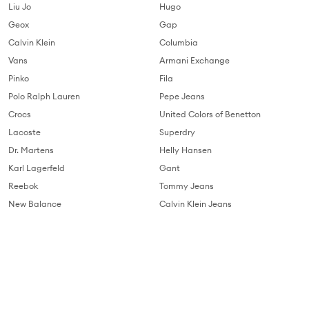
Liu Jo
Hugo
Geox
Gap
Calvin Klein
Columbia
Vans
Armani Exchange
Pinko
Fila
Polo Ralph Lauren
Pepe Jeans
Crocs
United Colors of Benetton
Lacoste
Superdry
Dr. Martens
Helly Hansen
Karl Lagerfeld
Gant
Reebok
Tommy Jeans
New Balance
Calvin Klein Jeans