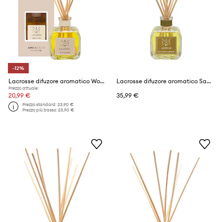
-12%
Lacrosse difuzore aromatico Wood & Tonka 100 ml
Lacrosse difuzore aromatico Sandalwood & Bergamot 200 ml
Prezzo attuale:
20,99 €
35,99 €
Prezzo standard:
23,90 €
Prezzo più basso:
23,90 €