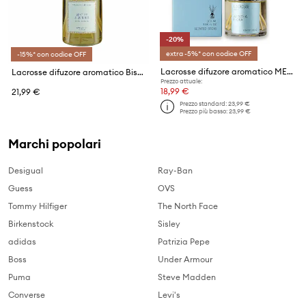
-20%
extra -5%* con codice OFF
-15%* con codice OFF
Lacrosse difuzore aromatico MENTHA FLORA 100 ml
Lacrosse difuzore aromatico Biscuit & Berries 100 ml
Prezzo attuale:
18,99 €
21,99 €
Prezzo standard:
23,99 €
Prezzo più basso:
23,99 €
Marchi popolari
Desigual
Ray-Ban
Guess
OVS
Tommy Hilfiger
The North Face
Birkenstock
Sisley
adidas
Patrizia Pepe
Boss
Under Armour
Puma
Steve Madden
Converse
Levi's