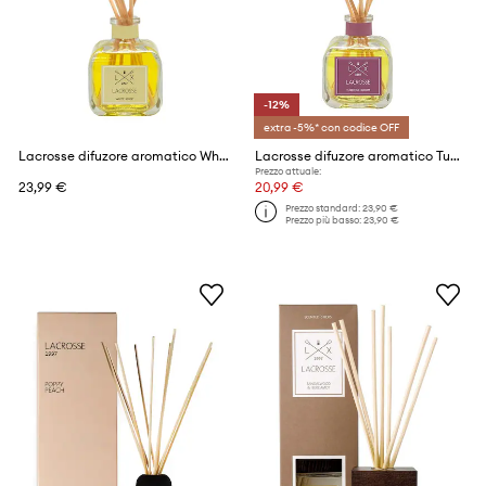
-12%
extra -5%* con codice OFF
Lacrosse difuzore aromatico White Musk 100 ml
Lacrosse difuzore aromatico Tuberose Bloom 100 ml
Prezzo attuale:
23,99 €
20,99 €
Prezzo standard:
23,90 €
Prezzo più basso:
23,90 €