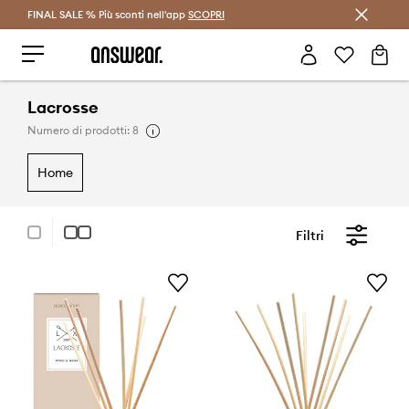
FINAL SALE % Più sconti nell'app
Risparmia con Answear Club >
SCOPRI
Lacrosse
Numero di prodotti: 8
home
Filtri