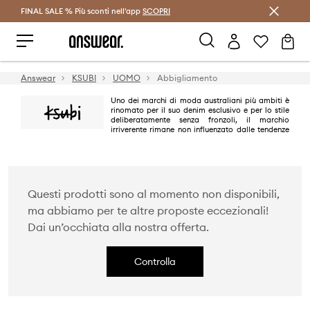
FINAL SALE % Più sconti nell'app
Risparmia con Answear Club >
SCOPRI
Answear
KSUBI
UOMO
Abbigliamento
Uno dei marchi di moda australiani più ambiti è
rinomato per il suo denim esclusivo e per lo stile
deliberatamente senza fronzoli, il marchio
irriverente rimane non influenzato dalle tendenze
dei consumatori e sceglie invece di stabilire la propria agenda. Jeans
Ksubi, giacche in denim, pantaloncini tagliati e gonne effetto vissuto sono
il fondamento di ogni collezione, insieme a una gamma di t-shirt, top e
abiti straordinari. Forme progressive e lavorazioni con finiture grezze
completano l'estetica distintiva.
Questi prodotti sono al momento non disponibili,
ma abbiamo per te altre proposte eccezionali!
Dai un’occhiata alla nostra offerta.
Controlla