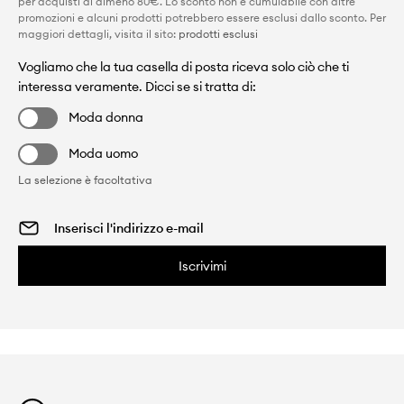
per acquisti di almeno 80€. Lo sconto non è cumulabile con altre
promozioni e alcuni prodotti potrebbero essere esclusi dallo sconto. Per
maggiori dettagli, visita il sito:
prodotti esclusi
Vogliamo che la tua casella di posta riceva solo ciò che ti
interessa veramente. Dicci se si tratta di:
Moda donna
Moda uomo
La selezione è facoltativa
Iscrivimi