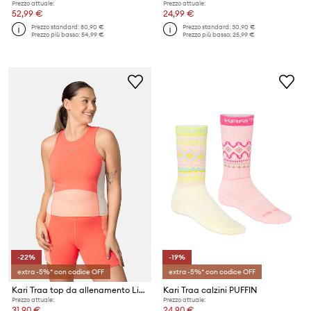
Prezzo attuale:
Prezzo attuale:
52,99 €
24,99 €
Prezzo standard:
80,90 €
Prezzo standard:
30,90 €
Prezzo più basso:
54,99 €
Prezzo più basso:
25,99 €
-22%
-19%
extra -5%* con codice OFF
extra -5%* con codice OFF
Kari Traa top da allenamento Linnea
Kari Traa calzini PUFFIN
Prezzo attuale:
Prezzo attuale:
31,90 €
24,90 €