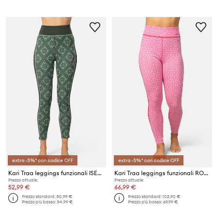
extra -5%* con codice OFF
extra -5%* con codice OFF
Kari Traa leggings funzionali ISELIN
Kari Traa leggings funzionali ROSE LIGHT
Prezzo attuale:
Prezzo attuale:
52,99 €
66,99 €
Prezzo standard:
80,99 €
Prezzo standard:
102,90 €
Prezzo più basso:
54,99 €
Prezzo più basso:
69,99 €