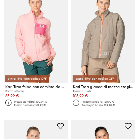
extra -5%* con codice OFF
extra -5%* con codice OFF
Kari Traa felpa con cerniera da donna ROTHE
Kari Traa giacca di mezza stagione da donna Mina
Prezzo attuale:
Prezzo attuale:
85,99 €
105,99 €
Prezzo standard:
102,99 €
Prezzo standard:
129,90 €
Prezzo più basso:
89,99 €
Prezzo più basso:
109,90 €