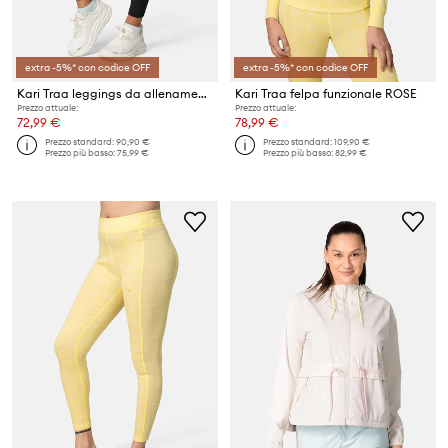
extra -5%* con codice OFF
extra -5%* con codice OFF
Kari Traa leggings da allenamento Nia
Kari Traa felpa funzionale ROSE
Prezzo attuale:
Prezzo attuale:
72,99 €
78,99 €
Prezzo standard:
90,90 €
Prezzo standard:
109,90 €
Prezzo più basso:
75,99 €
Prezzo più basso:
82,99 €