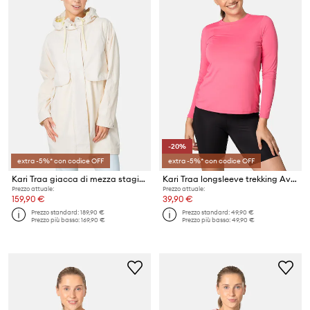
-20%
extra -5%* con codice OFF
extra -5%* con codice OFF
Kari Traa giacca di mezza stagione da donna Sine
Kari Traa longsleeve trekking Ava
Prezzo attuale:
Prezzo attuale:
159,90 €
39,90 €
Prezzo standard:
189,90 €
Prezzo standard:
49,90 €
Prezzo più basso:
169,90 €
Prezzo più basso:
49,90 €