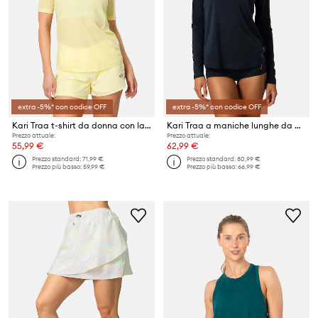
extra -5%* con codice OFF
extra -5%* con codice OFF
Kari Traa t-shirt da donna con lana Embla
Kari Traa a maniche lunghe da donna con lana Embla
Prezzo attuale:
Prezzo attuale:
55,99 €
62,99 €
Prezzo standard:
71,99 €
Prezzo standard:
80,99 €
Prezzo più basso:
59,99 €
Prezzo più basso:
66,99 €