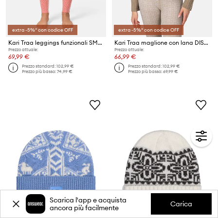
extra -5%* con codice OFF
extra -5%* con codice OFF
Kari Traa leggings funzionali SMEKKER
Kari Traa maglione con lana DISA
Prezzo attuale:
Prezzo attuale:
69,99 €
66,99 €
Prezzo standard:
102,99 €
Prezzo standard:
102,99 €
Prezzo più basso:
74,99 €
Prezzo più basso:
69,99 €
Scarica l'app e acquista
Carica
ancora più facilmente