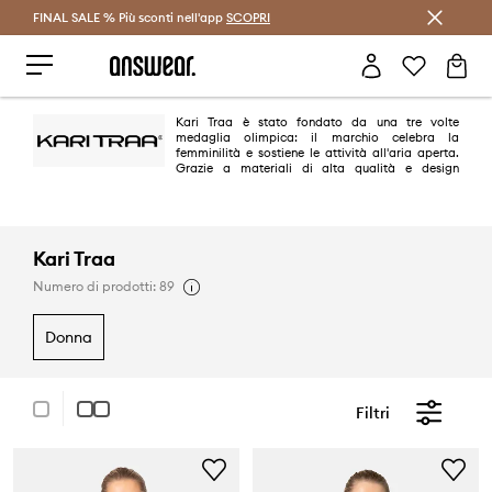
FINAL SALE % Più sconti nell'app
Risparmia con Answear Club >
SCOPRI
Kari Traa è stato fondato da una tre volte
medaglia olimpica: il marchio celebra la
femminilità e sostiene le attività all'aria aperta.
Grazie a materiali di alta qualità e design
studiati, le donne possono affrontare qualsiasi sfida con sicurezza. I
modelli Kari Traa sono caratterizzati da colori vivaci, fantasie giocose e
un'atmosfera norvegese.
Kari Traa
Numero di prodotti: 89
donna
Filtri