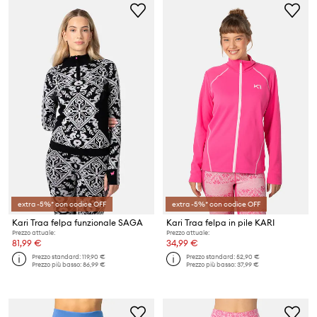
extra -5%* con codice OFF
extra -5%* con codice OFF
Kari Traa felpa funzionale SAGA
Kari Traa felpa in pile KARI
Prezzo attuale:
Prezzo attuale:
81,99 €
34,99 €
Prezzo standard:
119,90 €
Prezzo standard:
52,90 €
Prezzo più basso:
86,99 €
Prezzo più basso:
37,99 €