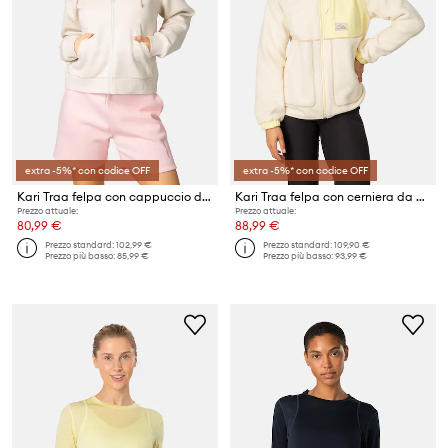
extra -5%* con codice OFF
extra -5%* con codice OFF
Kari Traa felpa con cappuccio da donna Anelie
Kari Traa felpa con cerniera da donna Emma
Prezzo attuale:
Prezzo attuale:
80,99 €
88,99 €
Prezzo standard:
102,99 €
Prezzo standard:
109,90 €
Prezzo più basso:
85,99 €
Prezzo più basso:
93,99 €