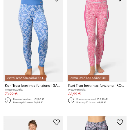
extra -5%* con codice OFF
extra -5%* con codice OFF
Kari Traa leggings funzionali SAGA
Kari Traa leggings funzionali ROSE
Prezzo attuale:
Prezzo attuale:
73,99 €
66,99 €
Prezzo standard:
109,90 €
Prezzo standard:
102,90 €
Prezzo più basso:
76,99 €
Prezzo più basso:
69,99 €