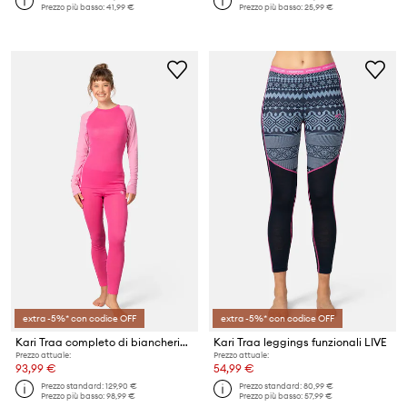
Prezzo più basso:
41,99 €
Prezzo più basso:
25,99 €
extra -5%* con codice OFF
extra -5%* con codice OFF
Kari Traa completo di biancheria intima funzionale Kaia
Kari Traa leggings funzionali LIVE
Prezzo attuale:
Prezzo attuale:
93,99 €
54,99 €
Prezzo standard:
129,90 €
Prezzo standard:
80,99 €
Prezzo più basso:
98,99 €
Prezzo più basso:
57,99 €