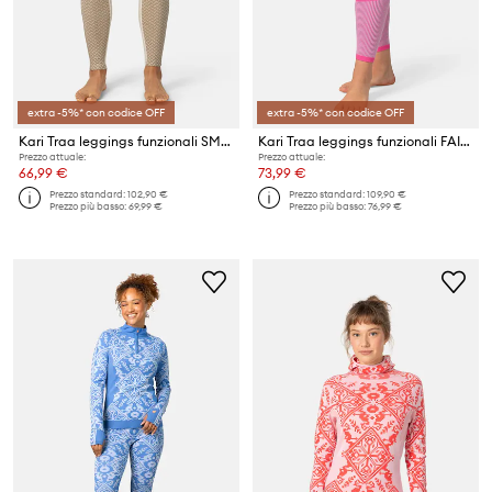
extra -5%* con codice OFF
extra -5%* con codice OFF
Kari Traa leggings funzionali SMEKKER
Kari Traa leggings funzionali FAITH
Prezzo attuale:
Prezzo attuale:
66,99 €
73,99 €
Prezzo standard:
102,90 €
Prezzo standard:
109,90 €
Prezzo più basso:
69,99 €
Prezzo più basso:
76,99 €