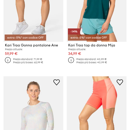
-14%
extra -5%* con codice OFF
extra -5%* con codice OFF
Kari Traa Gonna pantalone Ane
Kari Traa top da donna Mija
Prezzo attuale:
Prezzo attuale:
59,99 €
34,99 €
Prezzo standard:
71,99 €
Prezzo standard:
40,99 €
Prezzo più basso:
62,99 €
Prezzo più basso:
40,99 €