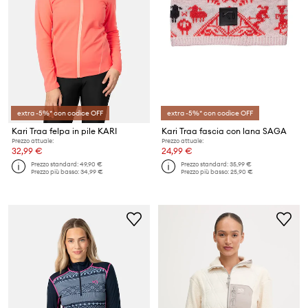
extra -5%* con codice OFF
extra -5%* con codice OFF
Kari Traa felpa in pile KARI
Kari Traa fascia con lana SAGA
Prezzo attuale:
Prezzo attuale:
32,99 €
24,99 €
Prezzo standard:
49,90 €
Prezzo standard:
35,99 €
Prezzo più basso:
34,99 €
Prezzo più basso:
25,90 €