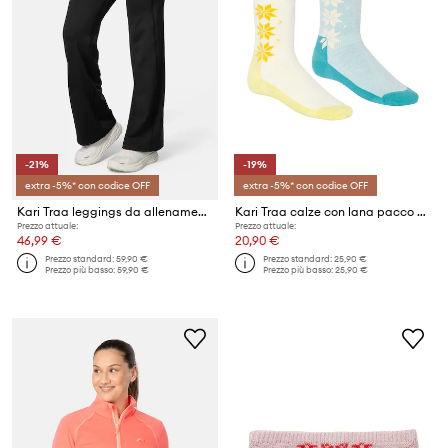
-21%
-19%
extra -5%* con codice OFF
extra -5%* con codice OFF
Kari Traa leggings da allenamento Ava
Kari Traa calze con lana pacco da 2
Prezzo attuale:
Prezzo attuale:
46,99 €
20,90 €
Prezzo standard:
59,90 €
Prezzo standard:
25,90 €
Prezzo più basso:
59,90 €
Prezzo più basso:
25,90 €