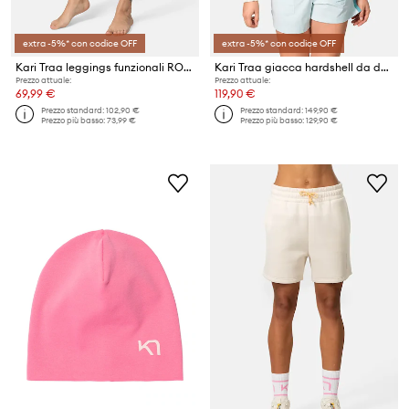
extra -5%* con codice OFF
extra -5%* con codice OFF
Kari Traa leggings funzionali ROSE
Kari Traa giacca hardshell da donna Luna
Prezzo attuale:
Prezzo attuale:
69,99 €
119,90 €
Prezzo standard:
102,90 €
Prezzo standard:
149,90 €
Prezzo più basso:
73,99 €
Prezzo più basso:
129,90 €