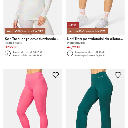
-21%
extra -5%* con codice OFF
extra -5%* con codice OFF
Kari Traa longsleeve funzionale FRYD
Kari Traa pantaloncini da allenamento Linnea
Prezzo attuale:
Prezzo attuale:
39,99 €
46,99 €
Prezzo standard:
59,90 €
Prezzo standard:
59,90 €
Prezzo più basso:
41,99 €
Prezzo più basso:
59,90 €