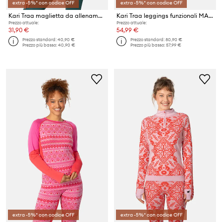
extra -5%* con codice OFF
extra -5%* con codice OFF
Kari Traa maglietta da allenamento Ava
Kari Traa leggings funzionali MALIA
Prezzo attuale:
Prezzo attuale:
31,90 €
54,99 €
Prezzo standard:
40,90 €
Prezzo standard:
80,90 €
Prezzo più basso:
40,90 €
Prezzo più basso:
57,99 €
extra -5%* con codice OFF
extra -5%* con codice OFF