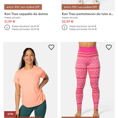
extra -5%* con codice OFF
extra -5%* con codice OFF
Kari Traa cappello da donna
Kari Traa pantaloncini da tuta da donna Anelie
Prezzo attuale:
Prezzo attuale:
21,99 €
52,99 €
Prezzo standard:
25,99 €
Prezzo standard:
66,99 €
Prezzo più basso:
22,99 €
Prezzo più basso:
54,99 €
-22%