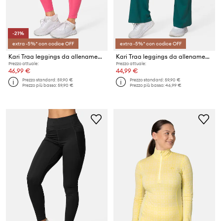
-21%
extra -5%* con codice OFF
extra -5%* con codice OFF
Kari Traa leggings da allenamento Ava
Kari Traa leggings da allenamento Ava
Prezzo attuale:
Prezzo attuale:
46,99 €
44,99 €
Prezzo standard:
59,90 €
Prezzo standard:
59,90 €
Prezzo più basso:
59,90 €
Prezzo più basso:
46,99 €