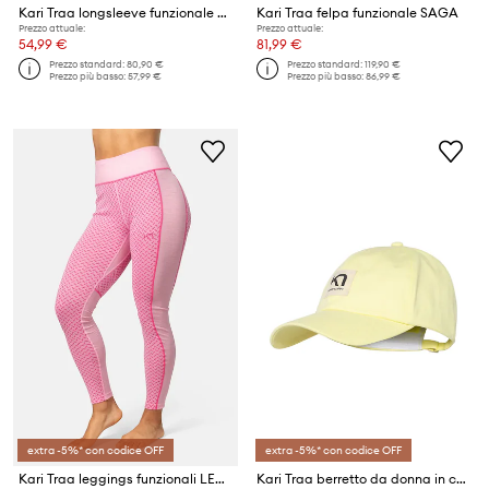
Kari Traa longsleeve funzionale MALIA
Kari Traa felpa funzionale SAGA
Prezzo attuale:
Prezzo attuale:
54,99 €
81,99 €
Prezzo standard:
80,90 €
Prezzo standard:
119,90 €
Prezzo più basso:
57,99 €
Prezzo più basso:
86,99 €
extra -5%* con codice OFF
extra -5%* con codice OFF
Kari Traa leggings funzionali LEKKER
Kari Traa berretto da donna in cotone Anelie