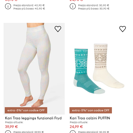
Prezzo standard:
40,90 €
Prezzo standard:
30,90 €
Prezzo più basso:
40,90 €
Prezzo più basso:
30,90 €
extra -5%* con codice OFF
extra -5%* con codice OFF
Kari Traa leggings funzionali Fryd
Kari Traa calzini PUFFIN
Prezzo attuale:
Prezzo attuale:
39,99 €
24,99 €
Prezzo standard:
59,90 €
Prezzo standard:
30,90 €