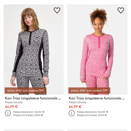
extra -5%* con codice OFF
extra -5%* con codice OFF
Kari Traa longsleeve funzionale ROSE
Kari Traa longsleeve funzionale ROSE
Prezzo attuale:
Prezzo attuale:
66,99 €
66,99 €
Prezzo standard:
102,90 €
Prezzo standard:
102,90 €
Prezzo più basso:
69,99 €
Prezzo più basso:
69,99 €