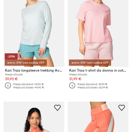
-20%
extra -5%* con codice OFF
extra -5%* con codice OFF
Kari Traa longsleeve trekking Ava
Kari Traa t-shirt da donna in cotone Anelie
Prezzo attuale:
Prezzo attuale:
39,90 €
31,99 €
Prezzo standard:
49,90 €
Prezzo standard:
39,99 €
Prezzo più basso:
49,90 €
Prezzo più basso:
32,99 €