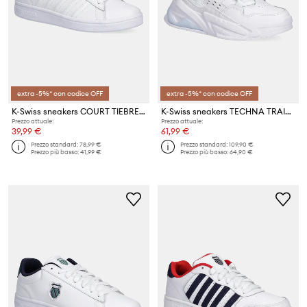
extra -5%* con codice OFF
extra -5%* con codice OFF
K-Swiss sneakers COURT TIEBREAK II
K-Swiss sneakers TECHNA TRAINER
Prezzo attuale:
Prezzo attuale:
39,99 €
61,99 €
Prezzo standard:
78,99 €
Prezzo standard:
109,90 €
Prezzo più basso:
41,99 €
Prezzo più basso:
64,90 €