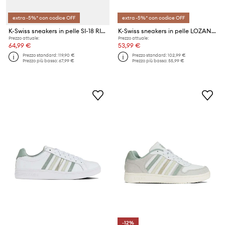
extra -5%* con codice OFF
extra -5%* con codice OFF
K-Swiss sneakers in pelle SI-18 RIVAL
K-Swiss sneakers in pelle LOZAN MATCH LUX
Prezzo attuale:
Prezzo attuale:
64,99 €
53,99 €
Prezzo standard:
119,90 €
Prezzo standard:
102,99 €
Prezzo più basso:
67,99 €
Prezzo più basso:
55,99 €
-12%