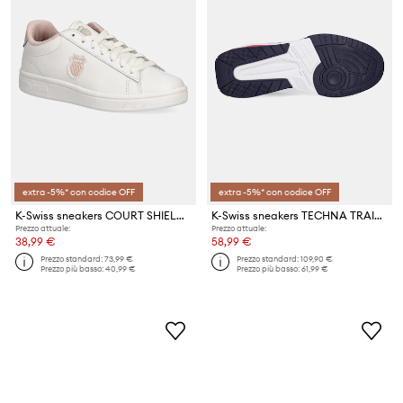
extra -5%* con codice OFF
extra -5%* con codice OFF
K-Swiss sneakers COURT SHIELD II
K-Swiss sneakers TECHNA TRAINER
Prezzo attuale:
Prezzo attuale:
38,99 €
58,99 €
Prezzo standard:
73,99 €
Prezzo standard:
109,90 €
Prezzo più basso:
40,99 €
Prezzo più basso:
61,99 €