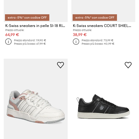
extra -5%* con codice OFF
extra -5%* con codice OFF
K-Swiss sneakers in pelle SI-18 RIVAL
K-Swiss sneakers COURT SHIELD II
Prezzo attuale:
Prezzo attuale:
64,99 €
38,99 €
Prezzo standard:
119,90 €
Prezzo standard:
73,99 €
Prezzo più basso:
67,99 €
Prezzo più basso:
40,99 €