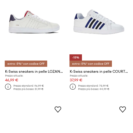
-15%
extra -5%* con codice OFF
extra -5%* con codice OFF
K-Swiss sneakers in pelle LOZAN KLUB LTH
K-Swiss sneakers in pelle COURT TIEBREAK
Prezzo attuale:
Prezzo attuale:
46,99 €
37,99 €
Prezzo standard:
96,99 €
Prezzo standard:
75,99 €
Prezzo più basso:
51,99 €
Prezzo più basso:
44,99 €