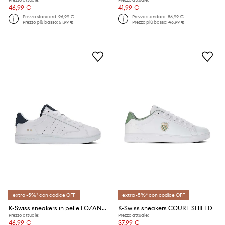
46,99 €
41,99 €
Prezzo standard:
96,99 €
Prezzo standard:
86,99 €
Prezzo più basso:
51,99 €
Prezzo più basso:
46,99 €
extra -5%* con codice OFF
extra -5%* con codice OFF
K-Swiss sneakers in pelle LOZAN KLUB LTH
K-Swiss sneakers COURT SHIELD
Prezzo attuale:
Prezzo attuale:
46,99 €
37,99 €