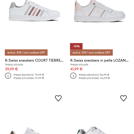
-10%
extra -5%* con codice OFF
extra -5%* con codice OFF
K-Swiss sneakers COURT TIEBREAK
K-Swiss sneakers in pelle LOZAN MATCH LTH
Prezzo attuale:
Prezzo attuale:
39,99 €
41,99 €
Prezzo standard:
75,99 €
Prezzo standard:
86,99 €
Prezzo più basso:
41,99 €
Prezzo più basso:
46,99 €