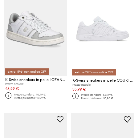
extra -5%* con codice OFF
extra -5%* con codice OFF
K-Swiss sneakers in pelle LOZAN MATCH TC
K-Swiss sneakers in pelle COURT PALISADES
Prezzo attuale:
Prezzo attuale:
46,99 €
35,99 €
Prezzo standard:
90,99 €
Prezzo standard:
66,99 €
Prezzo più basso:
49,99 €
Prezzo più basso:
38,90 €