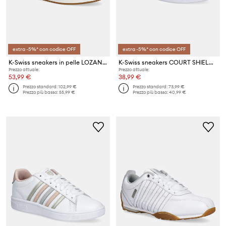
extra -5%* con codice OFF
extra -5%* con codice OFF
K-Swiss sneakers in pelle LOZAN KLUB LTH
K-Swiss sneakers COURT SHIELD II
Prezzo attuale:
Prezzo attuale:
53,99 €
38,99 €
Prezzo standard:
102,99 €
Prezzo standard:
73,99 €
Prezzo più basso:
55,99 €
Prezzo più basso:
40,99 €