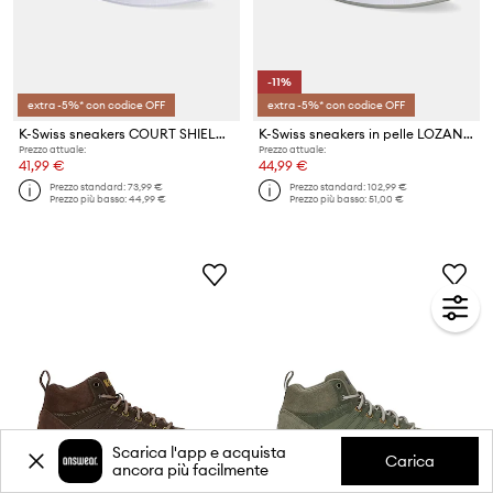
-11%
extra -5%* con codice OFF
extra -5%* con codice OFF
K-Swiss sneakers COURT SHIELD II
K-Swiss sneakers in pelle LOZAN KLUB LTH
Prezzo attuale:
Prezzo attuale:
41,99 €
44,99 €
Prezzo standard:
73,99 €
Prezzo standard:
102,99 €
Prezzo più basso:
44,99 €
Prezzo più basso:
51,00 €
Scarica l'app e acquista
Carica
ancora più facilmente