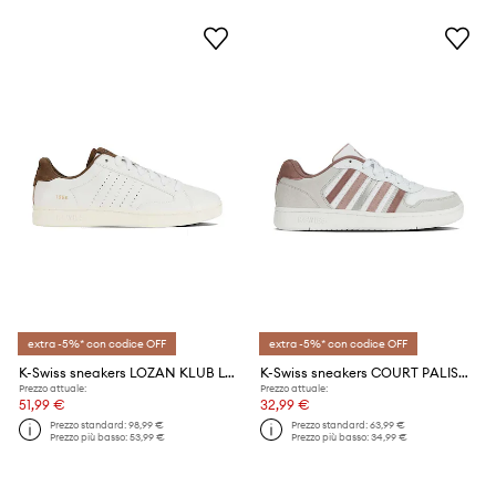
extra -5%* con codice OFF
extra -5%* con codice OFF
K-Swiss sneakers LOZAN KLUB LTH
K-Swiss sneakers COURT PALISADES
Prezzo attuale:
Prezzo attuale:
51,99 €
32,99 €
Prezzo standard:
98,99 €
Prezzo standard:
63,99 €
Prezzo più basso:
53,99 €
Prezzo più basso:
34,99 €