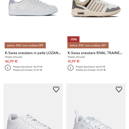
-10%
extra -5%* con codice OFF
extra -5%* con codice OFF
K-Swiss sneakers in pelle LOZAN KLUB LTH
K-Swiss sneakers RIVAL TRAINER T
Prezzo attuale:
Prezzo attuale:
46,99 €
41,99 €
Prezzo standard:
96,99 €
Prezzo standard:
86,99 €
Prezzo più basso:
51,99 €
Prezzo più basso:
46,99 €