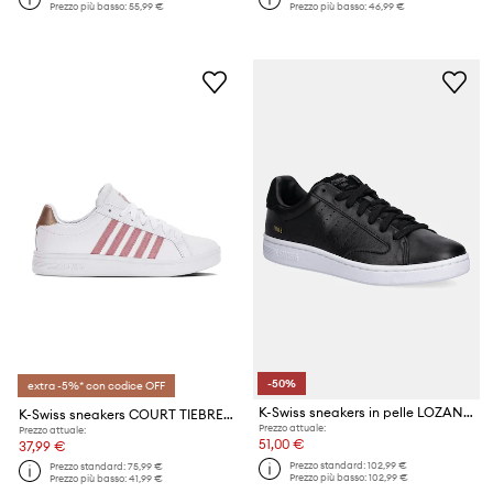
Prezzo più basso:
55,99 €
Prezzo più basso:
46,99 €
-50%
extra -5%* con codice OFF
K-Swiss sneakers in pelle LOZAN KLUB LTH
K-Swiss sneakers COURT TIEBREAK
Prezzo attuale:
Prezzo attuale:
51,00 €
37,99 €
Prezzo standard:
102,99 €
Prezzo standard:
75,99 €
Prezzo più basso:
102,99 €
Prezzo più basso:
41,99 €