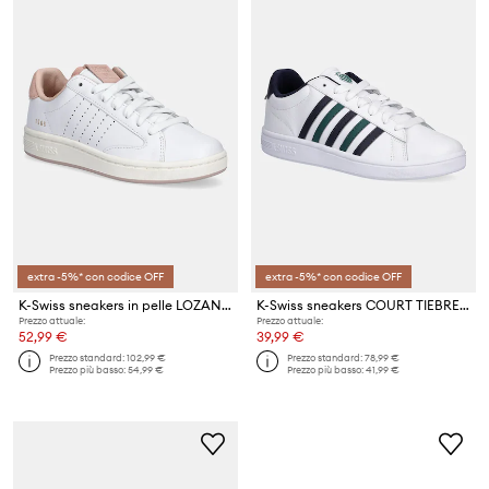
extra -5%* con codice OFF
extra -5%* con codice OFF
K-Swiss sneakers in pelle LOZAN KLUB LTH
K-Swiss sneakers COURT TIEBREAK II
Prezzo attuale:
Prezzo attuale:
52,99 €
39,99 €
Prezzo standard:
102,99 €
Prezzo standard:
78,99 €
Prezzo più basso:
54,99 €
Prezzo più basso:
41,99 €