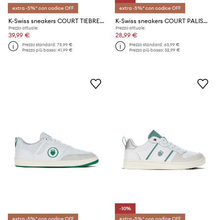
extra -5%* con codice OFF
extra -5%* con codice OFF
K-Swiss sneakers COURT TIEBREAK
K-Swiss sneakers COURT PALISADES
Prezzo attuale:
Prezzo attuale:
39,99 €
28,99 €
Prezzo standard:
75,99 €
Prezzo standard:
63,99 €
Prezzo più basso:
41,99 €
Prezzo più basso:
32,99 €
-10%
extra -5%* con codice OFF
extra -5%* con codice OFF