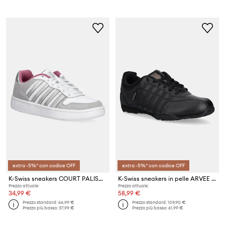
extra -5%* con codice OFF
extra -5%* con codice OFF
K-Swiss sneakers COURT PALISADES
K-Swiss sneakers in pelle ARVEE 1.5
Prezzo attuale:
Prezzo attuale:
34,99 €
58,99 €
Prezzo standard:
66,99 €
Prezzo standard:
109,90 €
Prezzo più basso:
37,99 €
Prezzo più basso:
61,99 €