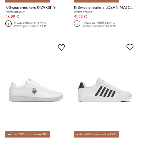
K-Swiss sneakers K-VARSITY
K-Swiss sneakers LOZAN MATCH LTH
Prezzo attuale:
Prezzo attuale:
46,99 €
41,99 €
Prezzo standard:
96,99 €
Prezzo standard:
86,99 €
Prezzo più basso:
51,99 €
Prezzo più basso:
46,99 €
extra -5%* con codice OFF
extra -5%* con codice OFF