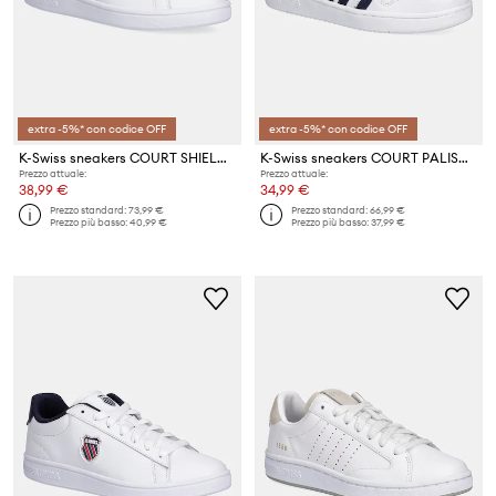
extra -5%* con codice OFF
extra -5%* con codice OFF
K-Swiss sneakers COURT SHIELD II
K-Swiss sneakers COURT PALISADES
Prezzo attuale:
Prezzo attuale:
38,99 €
34,99 €
Prezzo standard:
73,99 €
Prezzo standard:
66,99 €
Prezzo più basso:
40,99 €
Prezzo più basso:
37,99 €