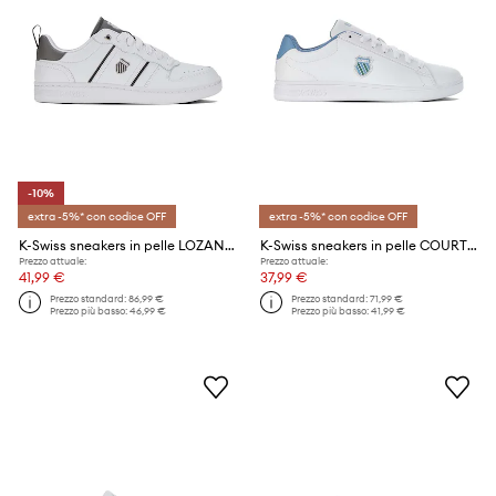
-10%
extra -5%* con codice OFF
extra -5%* con codice OFF
K-Swiss sneakers in pelle LOZAN MATCH LTH
K-Swiss sneakers in pelle COURT SHIELD
Prezzo attuale:
Prezzo attuale:
41,99 €
37,99 €
Prezzo standard:
86,99 €
Prezzo standard:
71,99 €
Prezzo più basso:
46,99 €
Prezzo più basso:
41,99 €