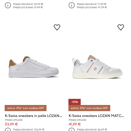
Prezzo standard:
96,99 €
Prezzo standard:
71,99 €
Prezzo più basso:
51,99 €
Prezzo più basso:
41,99 €
-10%
extra -5%* con codice OFF
extra -5%* con codice OFF
K-Swiss sneakers in pelle LOZAN KLUB LTH
K-Swiss sneakers LOZAN MATCH LTH
Prezzo attuale:
Prezzo attuale:
53,99 €
41,99 €
Prezzo standard:
102,99 €
Prezzo standard:
86,99 €