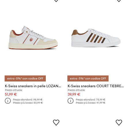
extra -5%* con codice OFF
extra -5%* con codice OFF
K-Swiss sneakers in pelle LOZAN MATCH TC
K-Swiss sneakers COURT TIEBREAK
Prezzo attuale:
Prezzo attuale:
51,99 €
39,99 €
Prezzo standard:
98,99 €
Prezzo standard:
75,99 €
Prezzo più basso:
53,99 €
Prezzo più basso:
41,99 €