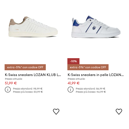
-10%
extra -5%* con codice OFF
extra -5%* con codice OFF
K-Swiss sneakers LOZAN KLUB LTH
K-Swiss sneakers in pelle LOZAN MATCH LTH
Prezzo attuale:
Prezzo attuale:
51,99 €
41,99 €
Prezzo standard:
98,99 €
Prezzo standard:
86,99 €
Prezzo più basso:
53,99 €
Prezzo più basso:
46,99 €