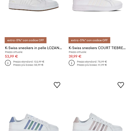
extra -5%* con codice OFF
extra -5%* con codice OFF
K-Swiss sneakers in pelle LOZAN KLUB LTH
K-Swiss sneakers COURT TIEBREAK
Prezzo attuale:
Prezzo attuale:
53,99 €
39,99 €
Prezzo standard:
102,99 €
Prezzo standard:
75,99 €
Prezzo più basso:
55,99 €
Prezzo più basso:
41,99 €