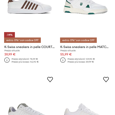
-14%
extra -5%* con codice OFF
extra -5%* con codice OFF
K-Swiss sneakers in pelle COURT TIEBREAK
K-Swiss sneakers in pelle MATCH PRO LTH
Prezzo attuale:
Prezzo attuale:
39,99 €
55,99 €
Prezzo standard:
78,99 €
Prezzo standard:
109,90 €
Prezzo più basso:
46,90 €
Prezzo più basso:
59,99 €