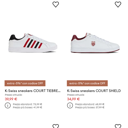
extra -5%* con codice OFF
extra -5%* con codice OFF
K-Swiss sneakers COURT TIEBREAK
K-Swiss sneakers COURT SHIELD
Prezzo attuale:
Prezzo attuale:
39,99 €
34,99 €
Prezzo standard:
75,99 €
Prezzo standard:
68,99 €
Prezzo più basso:
41,99 €
Prezzo più basso:
37,99 €