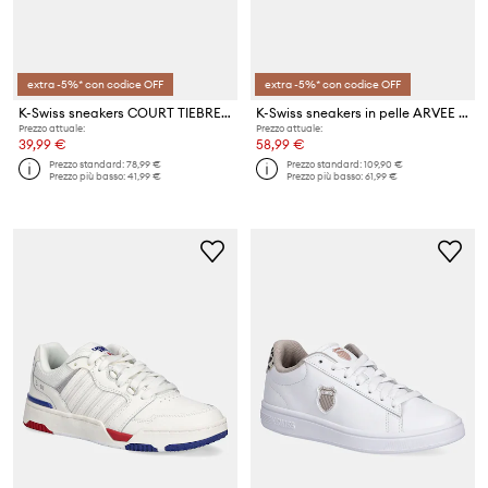
extra -5%* con codice OFF
extra -5%* con codice OFF
K-Swiss sneakers COURT TIEBREAK II
K-Swiss sneakers in pelle ARVEE 1.5
Prezzo attuale:
Prezzo attuale:
39,99 €
58,99 €
Prezzo standard:
78,99 €
Prezzo standard:
109,90 €
Prezzo più basso:
41,99 €
Prezzo più basso:
61,99 €