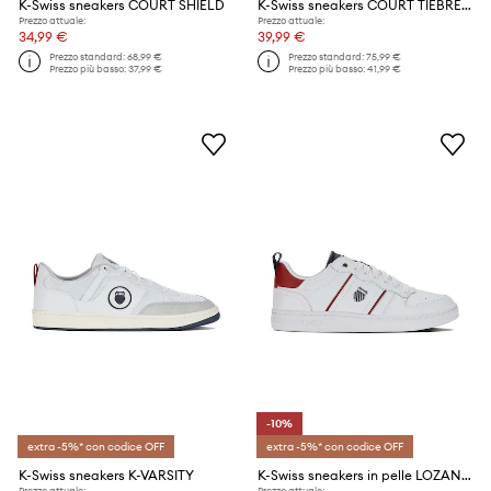
K-Swiss sneakers COURT SHIELD
K-Swiss sneakers COURT TIEBREAK
Prezzo attuale:
Prezzo attuale:
34,99 €
39,99 €
Prezzo standard:
68,99 €
Prezzo standard:
75,99 €
Prezzo più basso:
37,99 €
Prezzo più basso:
41,99 €
-10%
extra -5%* con codice OFF
extra -5%* con codice OFF
K-Swiss sneakers K-VARSITY
K-Swiss sneakers in pelle LOZAN MATCH LTH
Prezzo attuale:
Prezzo attuale: