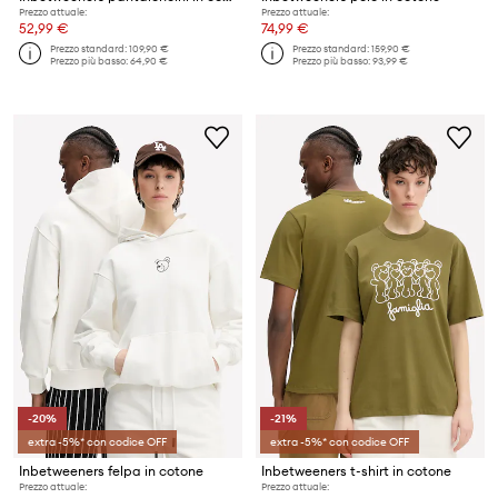
Prezzo attuale:
Prezzo attuale:
52,99 €
74,99 €
Prezzo standard:
109,90 €
Prezzo standard:
159,90 €
Prezzo più basso:
64,90 €
Prezzo più basso:
93,99 €
-20%
-21%
extra -5%* con codice OFF
extra -5%* con codice OFF
Inbetweeners felpa in cotone
Inbetweeners t-shirt in cotone
Prezzo attuale:
Prezzo attuale: