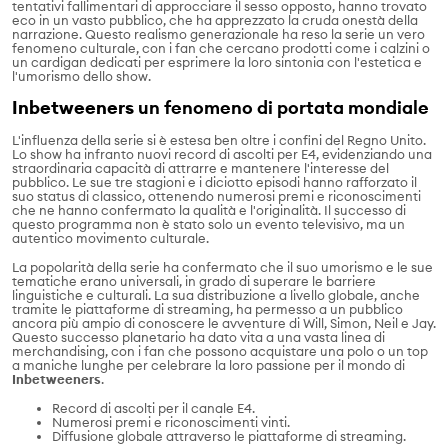
tentativi fallimentari di approcciare il sesso opposto, hanno trovato
eco in un vasto pubblico, che ha apprezzato la cruda onestà della
narrazione. Questo realismo generazionale ha reso la serie un vero
fenomeno culturale, con i fan che cercano prodotti come i calzini o
un cardigan dedicati per esprimere la loro sintonia con l'estetica e
l'umorismo dello show.
Inbetweeners
un fenomeno di portata mondiale
L'influenza della serie si è estesa ben oltre i confini del Regno Unito.
Lo show ha infranto nuovi record di ascolti per E4, evidenziando una
straordinaria capacità di attrarre e mantenere l'interesse del
pubblico. Le sue tre stagioni e i diciotto episodi hanno rafforzato il
suo status di classico, ottenendo numerosi premi e riconoscimenti
che ne hanno confermato la qualità e l'originalità. Il successo di
questo programma non è stato solo un evento televisivo, ma un
autentico movimento culturale.
La popolarità della serie ha confermato che il suo umorismo e le sue
tematiche erano universali, in grado di superare le barriere
linguistiche e culturali. La sua distribuzione a livello globale, anche
tramite le piattaforme di streaming, ha permesso a un pubblico
ancora più ampio di conoscere le avventure di Will, Simon, Neil e Jay.
Questo successo planetario ha dato vita a una vasta linea di
merchandising, con i fan che possono acquistare una polo o un top
a maniche lunghe per celebrare la loro passione per il mondo di
Inbetweeners
.
Record di ascolti per il canale E4.
Numerosi premi e riconoscimenti vinti.
Diffusione globale attraverso le piattaforme di streaming.