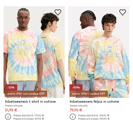
-13%
-50%
extra -5%* con codice OFF
extra -15%*: codice OFF
Inbetweeners t-shirt in cotone
Inbetweeners felpa in cotone
Prezzo attuale:
Prezzo attuale:
51,99 €
79,90 €
Prezzo standard:
119,90 €
Prezzo standard:
159,90 €
Prezzo più basso:
59,90 €
Prezzo più basso:
159,90 €