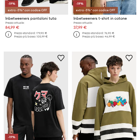
-19%
-19%
extra -5%* con codice OFF
extra -5%* con codice OFF
Inbetweeners pantaloni tuta
Inbetweeners t-shirt in cotone
Prezzo attuale:
Prezzo attuale:
84,99 €
37,99 €
Prezzo standard:
179,90 €
Prezzo standard:
76,90 €
Prezzo più basso:
105,99 €
Prezzo più basso:
46,99 €
-19%