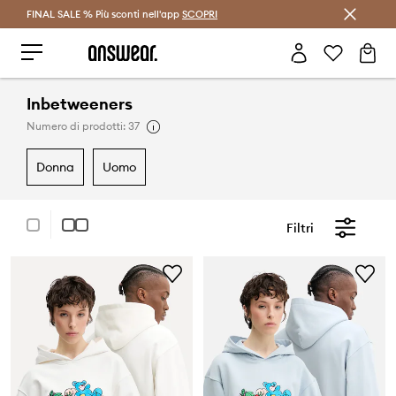
FINAL SALE % Più sconti nell'app
Risparmia con Answear Club >
SCOPRI
Inbetweeners
Numero di prodotti: 37
donna
uomo
Filtri