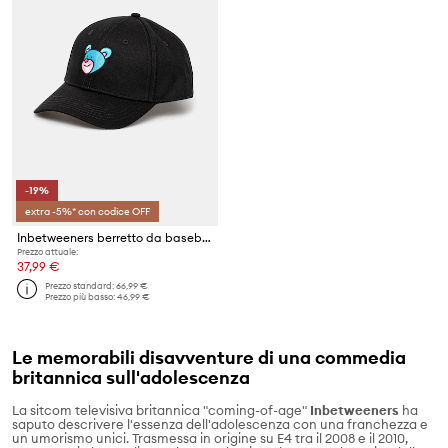
-19%
extra -5%* con codice OFF
Inbetweeners berretto da baseball in cotone
Prezzo attuale:
37,99 €
Prezzo standard:
66,99 €
Prezzo più basso:
46,99 €
Le memorabili disavventure di una commedia
britannica sull'adolescenza
La sitcom televisiva britannica "coming-of-age"
Inbetweeners
ha
saputo descrivere l'essenza dell'adolescenza con una franchezza e
un umorismo unici. Trasmessa in origine su E4 tra il 2008 e il 2010,