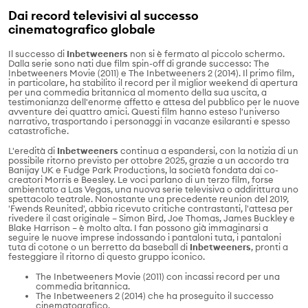
Dai record televisivi al successo
cinematografico globale
Il successo di
Inbetweeners
non si è fermato al piccolo schermo.
Dalla serie sono nati due film spin-off di grande successo: The
Inbetweeners Movie (2011) e The Inbetweeners 2 (2014). Il primo film,
in particolare, ha stabilito il record per il miglior weekend di apertura
per una commedia britannica al momento della sua uscita, a
testimonianza dell'enorme affetto e attesa del pubblico per le nuove
avventure dei quattro amici. Questi film hanno esteso l'universo
narrativo, trasportando i personaggi in vacanze esilaranti e spesso
catastrofiche.
L'eredità di
Inbetweeners
continua a espandersi, con la notizia di un
possibile ritorno previsto per ottobre 2025, grazie a un accordo tra
Banijay UK e Fudge Park Productions, la società fondata dai co-
creatori Morris e Beesley. Le voci parlano di un terzo film, forse
ambientato a Las Vegas, una nuova serie televisiva o addirittura uno
spettacolo teatrale. Nonostante una precedente reunion del 2019,
'Fwends Reunited', abbia ricevuto critiche contrastanti, l'attesa per
rivedere il cast originale – Simon Bird, Joe Thomas, James Buckley e
Blake Harrison – è molto alta. I fan possono già immaginarsi a
seguire le nuove imprese indossando i pantaloni tuta, i pantaloni
tuta di cotone o un berretto da baseball di
Inbetweeners
, pronti a
festeggiare il ritorno di questo gruppo iconico.
The Inbetweeners Movie (2011) con incassi record per una
commedia britannica.
The Inbetweeners 2 (2014) che ha proseguito il successo
cinematografico.