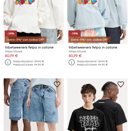
-14%
-14%
extra -5%* con codice OFF
extra -5%* con codice OFF
Inbetweeners felpa in cotone
Inbetweeners felpa in cotone
Prezzo attuale:
Prezzo attuale:
80,99 €
80,99 €
Prezzo standard:
159,90 €
Prezzo standard:
159,90 €
Prezzo più basso:
94,90 €
Prezzo più basso:
94,90 €