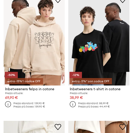
-50%
-12%
extra -15%*: codice OFF
extra -5%* con codice OFF
Inbetweeners felpa in cotone
Inbetweeners t-shirt in cotone
Prezzo attuale:
Prezzo attuale:
69,90 €
38,99 €
Prezzo standard:
139,90 €
Prezzo standard:
88,99 €
Prezzo più basso:
139,90 €
Prezzo più basso:
44,49 €