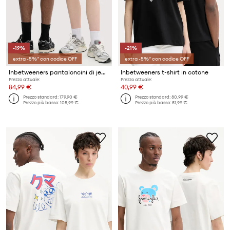
-19%
-21%
extra -5%* con codice OFF
extra -5%* con codice OFF
Inbetweeners pantaloncini di jeans
Inbetweeners t-shirt in cotone
Prezzo attuale:
Prezzo attuale:
84,99 €
40,99 €
Prezzo standard:
179,90 €
Prezzo standard:
80,99 €
Prezzo più basso:
105,99 €
Prezzo più basso:
51,99 €