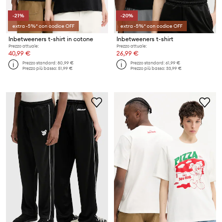
-21%
-20%
extra -5%* con codice OFF
extra -5%* con codice OFF
Inbetweeners t-shirt in cotone
Inbetweeners t-shirt
Prezzo attuale:
Prezzo attuale:
40,99 €
26,99 €
Prezzo standard:
80,99 €
Prezzo standard:
61,99 €
Prezzo più basso:
51,99 €
Prezzo più basso:
33,99 €