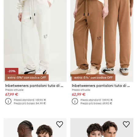
-20%
extra -5%* con codice OFF
extra -5%* con codice OFF
Inbetweeners pantaloni tuta di cotone
Inbetweeners pantaloni tuta di cotone
Prezzo attuale:
Prezzo attuale:
67,99 €
62,99 €
Prezzo standard:
139,90 €
Prezzo standard:
139,90 €
Prezzo più basso:
84,99 €
Prezzo più basso:
69,90 €