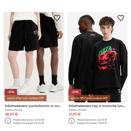
-10%
-20%
extra -5%* con codice OFF
extra -5%* con codice OFF
Inbetweeners pantaloncini in cotone
Inbetweeners top a maniche lunghe in cotone
Prezzo attuale:
Prezzo attuale:
48,99 €
31,99 €
Prezzo standard:
109,90 €
Prezzo standard:
68,99 €
Prezzo più basso:
54,90 €
Prezzo più basso:
39,99 €