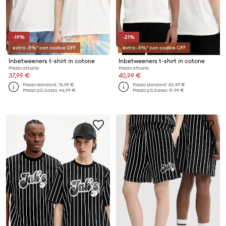
-19%
-21%
extra -5%* con codice OFF
extra -5%* con codice OFF
Inbetweeners t-shirt in cotone
Inbetweeners t-shirt in cotone
Prezzo attuale:
Prezzo attuale:
37,99 €
40,99 €
Prezzo standard:
76,99 €
Prezzo standard:
80,99 €
Prezzo più basso:
46,99 €
Prezzo più basso:
51,99 €