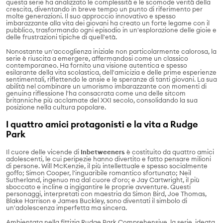
questa serie ha analizzato le complessità e le scomode verità della
crescita, diventando in breve tempo un punto di riferimento per
molte generazioni. Il suo approccio innovativo e spesso
imbarazzante alla vita dei giovani ha creato un forte legame con il
pubblico, trasformando ogni episodio in un'esplorazione delle gioie e
delle frustrazioni tipiche di quell'età.
Nonostante un'accoglienza iniziale non particolarmente calorosa, la
serie è riuscita a emergere, affermandosi come un classico
contemporaneo. Ha fornito una visione autentica e spesso
esilarante della vita scolastica, dell'amicizia e delle prime esperienze
sentimentali, riflettendo le ansie e le speranze di tanti giovani. La sua
abilità nel combinare un umorismo imbarazzante con momenti di
genuina riflessione l'ha consacrata come una delle sitcom
britanniche più acclamate del XXI secolo, consolidando la sua
posizione nella cultura popolare.
I quattro amici protagonisti e la vita a Rudge
Park
Il cuore delle vicende di
Inbetweeners
è costituito da quattro amici
adolescenti, le cui peripezie hanno divertito e fatto pensare milioni
di persone. Will McKenzie, il più intellettuale e spesso socialmente
goffo; Simon Cooper, l'inguaribile romantico sfortunato; Neil
Sutherland, ingenuo ma dal cuore d'oro; e Jay Cartwright, il più
sboccato e incline a ingigantire le proprie avventure. Questi
personaggi, interpretati con maestria da Simon Bird, Joe Thomas,
Blake Harrison e James Buckley, sono diventati il simbolo di
un'adolescenza imperfetta ma sincera.
Ambientata nella fittizia Rudge Park Comprehensive, la serie, ideata