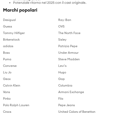
Potenziale ritorno nel 2025 con il cast originale.
Marchi popolari
Desigual
Ray-Ban
Guess
OVS
Tommy Hilfiger
The North Face
Birkenstock
Sisley
adidas
Patrizia Pepe
Boss
Under Armour
Puma
Steve Madden
Converse
Levi's
Liu Jo
Hugo
Geox
Gap
Calvin Klein
Columbia
Vans
Armani Exchange
Pinko
Fila
Polo Ralph Lauren
Pepe Jeans
Crocs
United Colors of Benetton