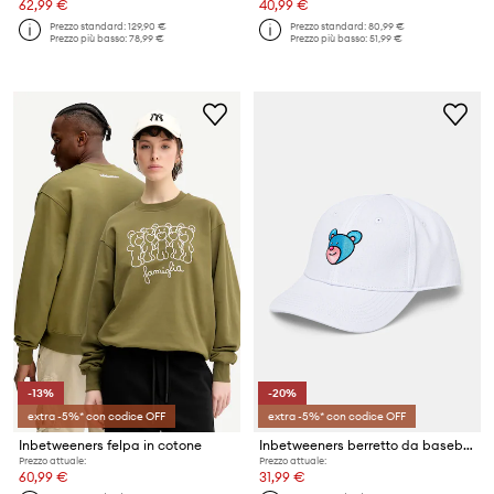
62,99 €
40,99 €
Prezzo standard:
129,90 €
Prezzo standard:
80,99 €
Prezzo più basso:
78,99 €
Prezzo più basso:
51,99 €
-13%
-20%
extra -5%* con codice OFF
extra -5%* con codice OFF
Inbetweeners felpa in cotone
Inbetweeners berretto da baseball in cotone
Prezzo attuale:
Prezzo attuale:
60,99 €
31,99 €