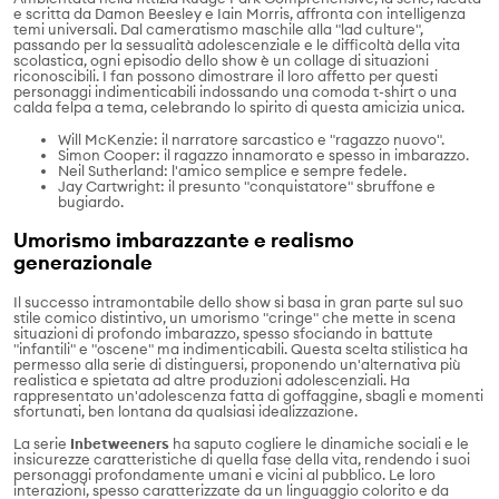
e scritta da Damon Beesley e Iain Morris, affronta con intelligenza
temi universali. Dal cameratismo maschile alla "lad culture",
passando per la sessualità adolescenziale e le difficoltà della vita
scolastica, ogni episodio dello show è un collage di situazioni
riconoscibili. I fan possono dimostrare il loro affetto per questi
personaggi indimenticabili indossando una comoda t-shirt o una
calda felpa a tema, celebrando lo spirito di questa amicizia unica.
Will McKenzie: il narratore sarcastico e "ragazzo nuovo".
Simon Cooper: il ragazzo innamorato e spesso in imbarazzo.
Neil Sutherland: l'amico semplice e sempre fedele.
Jay Cartwright: il presunto "conquistatore" sbruffone e
bugiardo.
Umorismo imbarazzante e realismo
generazionale
Il successo intramontabile dello show si basa in gran parte sul suo
stile comico distintivo, un umorismo "cringe" che mette in scena
situazioni di profondo imbarazzo, spesso sfociando in battute
"infantili" e "oscene" ma indimenticabili. Questa scelta stilistica ha
permesso alla serie di distinguersi, proponendo un'alternativa più
realistica e spietata ad altre produzioni adolescenziali. Ha
rappresentato un'adolescenza fatta di goffaggine, sbagli e momenti
sfortunati, ben lontana da qualsiasi idealizzazione.
La serie
Inbetweeners
ha saputo cogliere le dinamiche sociali e le
insicurezze caratteristiche di quella fase della vita, rendendo i suoi
personaggi profondamente umani e vicini al pubblico. Le loro
interazioni, spesso caratterizzate da un linguaggio colorito e da