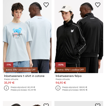
-11%
-50%
extra -5%* con codice OFF
extra -15%*: codice OFF
Inbetweeners t-shirt in cotone
Inbetweeners felpa
Prezzo attuale:
Prezzo attuale:
35,99 €
94,90 €
Prezzo standard:
80,99 €
Prezzo standard:
189,90 €
Prezzo più basso:
40,49 €
Prezzo più basso:
189,90 €