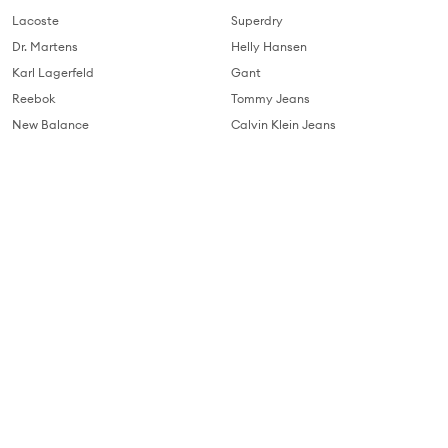
Lacoste
Superdry
Dr. Martens
Helly Hansen
Karl Lagerfeld
Gant
Reebok
Tommy Jeans
New Balance
Calvin Klein Jeans