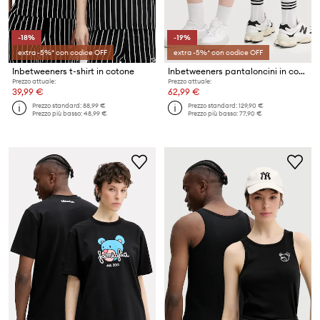
-18%
-19%
extra -5%* con codice OFF
extra -5%* con codice OFF
Inbetweeners t-shirt in cotone
Inbetweeners pantaloncini in cotone
Prezzo attuale:
Prezzo attuale:
39,99 €
62,99 €
Prezzo standard:
88,99 €
Prezzo standard:
129,90 €
Prezzo più basso:
48,99 €
Prezzo più basso:
77,90 €