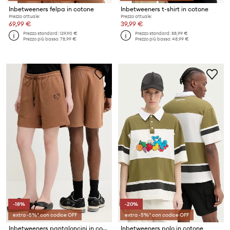
Inbetweeners felpa in cotone
Inbetweeners t-shirt in cotone
Prezzo attuale:
Prezzo attuale:
69,99 €
39,99 €
Prezzo standard:
129,90 €
Prezzo standard:
88,99 €
Prezzo più basso:
78,99 €
Prezzo più basso:
48,99 €
-18%
-20%
extra -5%* con codice OFF
extra -5%* con codice OFF
Inbetweeners pantaloncini in cotone
Inbetweeners polo in cotone