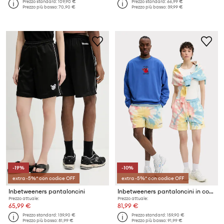
Prezzo standard:
109,90 €
Prezzo standard:
66,99 €
Prezzo più basso:
70,90 €
Prezzo più basso:
39,99 €
-19%
-10%
extra -5%* con codice OFF
extra -5%* con codice OFF
Inbetweeners pantaloncini
Inbetweeners pantaloncini in cotone
Prezzo attuale:
Prezzo attuale:
65,99 €
81,99 €
Prezzo standard:
139,90 €
Prezzo standard:
159,90 €
Prezzo più basso:
81,99 €
Prezzo più basso:
91,99 €