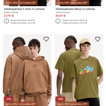
extra -5%* con codice OFF
extra -5%* con codice OFF
Inbetweeners t-shirt in cotone
Inbetweeners felpa in cotone
Prezzo attuale:
Prezzo attuale:
37,99 €
89,99 €
Prezzo standard:
76,99 €
Prezzo standard:
159,90 €
Prezzo più basso:
46,99 €
Prezzo più basso:
94,90 €
-11%
-18%
extra -5%* con codice OFF
extra -5%* con codice OFF