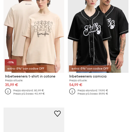
-11%
extra -5%* con codice OFF
extra -5%* con codice OFF
Inbetweeners t-shirt in cotone
Inbetweeners camicia
Prezzo attuale:
Prezzo attuale:
35,99 €
54,99 €
Prezzo standard:
80,99 €
Prezzo standard:
119,90 €
Prezzo più basso:
40,49 €
Prezzo più basso:
59,90 €