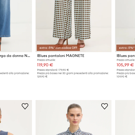
extra -5%* con codice OFF
extra -5%*
iBlues jeans a gamba larga da donna NINABLUE
IBlues pantaloni MAGNETE
IBlues pan
Prezzo attuale:
Prezzo attuale:
119,90 €
105,99 €
Prezzo standard:
179,90 €
Prezzo standar
cedenti alla promozione:
Prezzo più basso nei 30 giorni precedenti alla promozione:
Prezzo più bass
129,90 €
109,90 €