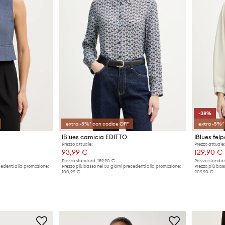
-38%
extra -5%* con codice OFF
extra -5%*
IBlues camicia EDITTO
IBlues fel
Prezzo attuale:
Prezzo attuale:
93,99 €
129,90 €
Prezzo standard:
159,90 €
Prezzo standar
cedenti alla promozione:
Prezzo più basso nei 30 giorni precedenti alla promozione:
Prezzo più bass
100,99 €
209,90 €