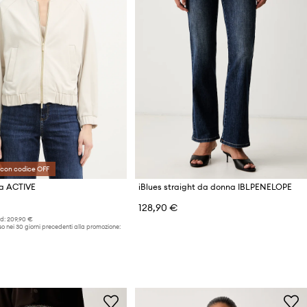
 con codice OFF
pa ACTIVE
iBlues straight da donna IBLPENELOPE
128,90 €
d:
209,90 €
o nei 30 giorni precedenti alla promozione: