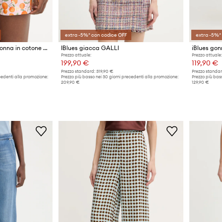
extra -5%* con codice OFF
extra -5%*
iBlues Pantaloncini da donna in cotone FIORE
IBlues giacca GALLI
Prezzo attuale:
Prezzo attuale:
199,90 €
119,90 €
Prezzo standard:
319,90 €
Prezzo standar
cedenti alla promozione:
Prezzo più basso nei 30 giorni precedenti alla promozione:
Prezzo più bass
209,90 €
129,90 €