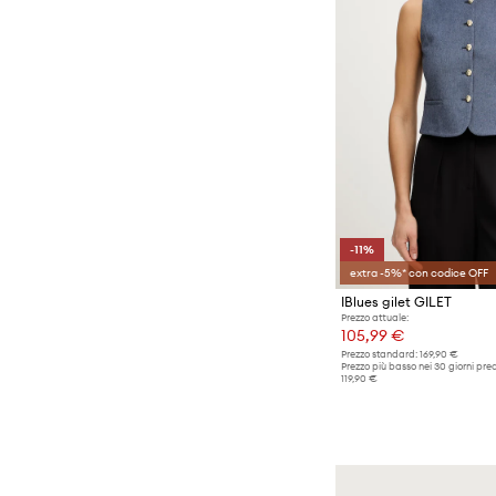
-11%
extra -5%* con codice OFF
IBlues gilet GILET
Prezzo attuale:
105,99 €
Prezzo standard:
169,90 €
Prezzo più basso nei 30 giorni pre
119,90 €