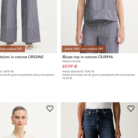
 con codice OFF
extra -5%* con codice OFF
taloni in cotone ORIGINE
IBlues top in cotone CIURMA
Prezzo attuale:
69,99 €
d:
169,90 €
Prezzo standard:
119,90 €
o nei 30 giorni precedenti alla promozione:
Prezzo più basso nei 30 giorni precedenti alla promozione:
74,99 €