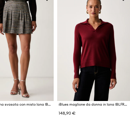
iBlues gonna svasata con misto lana IBLUNDICI
iBlues maglione da donna in lana IBLFRAGOLA
148,90 €