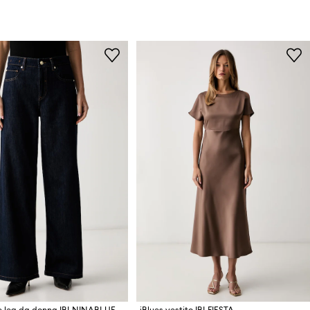
de leg da donna IBLNINABLUE
iBlues vestito IBLFIESTA