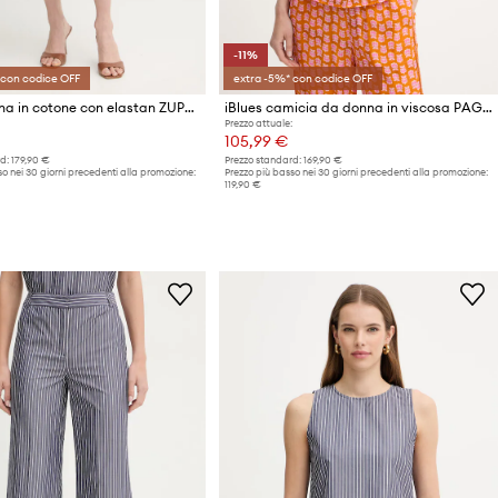
-11%
 con codice OFF
extra -5%* con codice OFF
iBlues gonna in cotone con elastan ZUPPA
iBlues camicia da donna in viscosa PAGAIA
Prezzo attuale:
105,99 €
d:
179,90 €
Prezzo standard:
169,90 €
o nei 30 giorni precedenti alla promozione:
Prezzo più basso nei 30 giorni precedenti alla promozione:
119,90 €