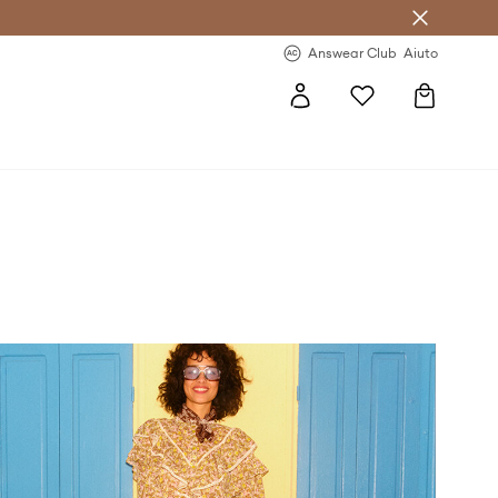
o sul primo acquisto >
Novità regolari >
Answear Club
Aiuto