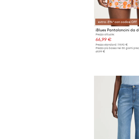
extra -5%* con codice OFF
Prezzo attuale:
66,99 €
Prezzo standard:
119,90 €
Prezzo più basso nei 30 giorni pre
69,99 €