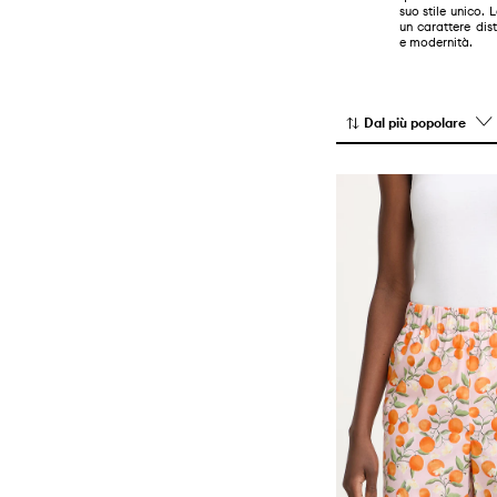
suo stile unico. 
Maglieria
un carattere dist
e modernità.
Pantaloni e leggings
Pantaloncini
Top e magliette
Dal più popolare
Vestiti