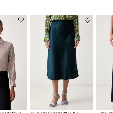
iBlues camicia da donna in seta IBLBIKINI
iBlues gonna svasata IBLFAUNA
iBlues wi