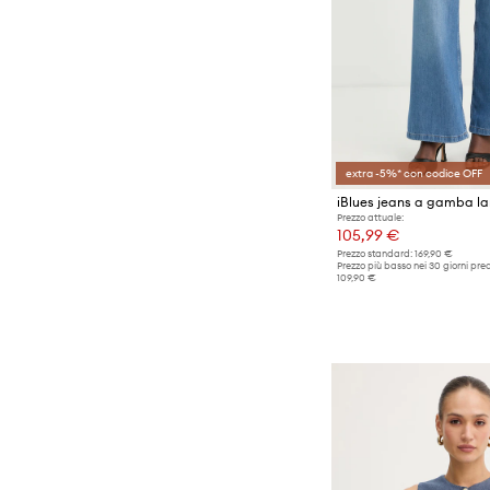
extra -5%* con codice OFF
Prezzo attuale:
105,99 €
Prezzo standard:
169,90 €
Prezzo più basso nei 30 giorni pre
109,90 €