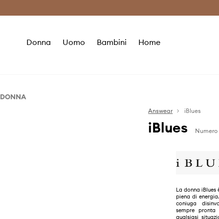
Premium Fashion Benefits
Risparmia c
Donna
Uomo
Bambini
Home
DONNA
Abbigliamento
Answear
iBlues
iBlues
Accessori
Blazer e gilet
Numero d
Camicie e camicette
Borse
Cappotti
Cinture
Felpe
Sciarpe
Giacche
La donna iBlues 
piena di energia.
Gonne
coniuga disinv
sempre pronta a
Jeans
qualsiasi situaz