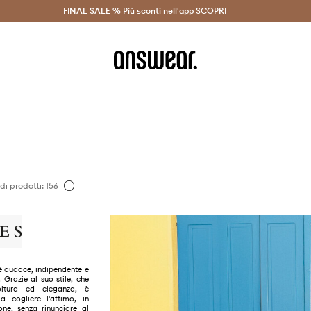
on Answear Club >
FINAL SALE % Più sconti nell'app
Spedizione entro 24 ore >
SCOPRI
-20% di scont
i prodotti: 156
è audace, indipendente e
 Grazie al suo stile, che
oltura ed eleganza, è
 cogliere l'attimo, in
ione, senza rinunciare al