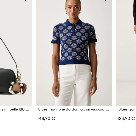
iBlues borsa da donna in similpelle IBLFARETRA
iBlues maglione da donna con viscosa IBLVERTICE
148,90 €
128,90 €