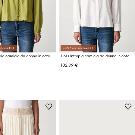
codice OFF
-15%* con codice OFF
Hoss Intropia camicia da donna in cotone
Hoss Intropia camicia da donna in cotone
102,99 €