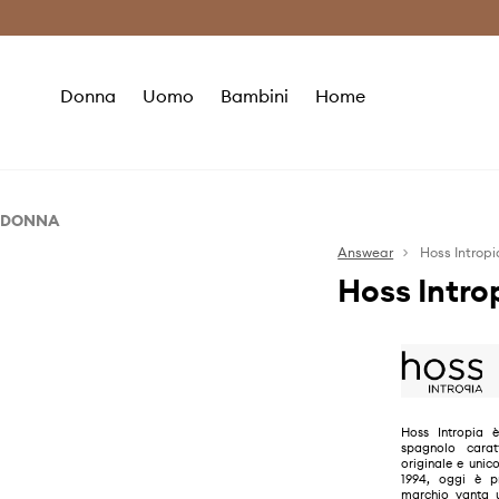
Premium Fashion Benefits
Risparmia c
Donna
Uomo
Bambini
Home
DONNA
Abbigliamento
Answear
Hoss Intropi
Hoss Intro
Accessori
Blazer e gilet
Camicie e camicette
Borse
Cappotti
Cinture
Felpe
Guanti
Giacche
Sciarpe
Hoss Intropia
spagnolo carat
Gonne
originale e uni
1994, oggi è pr
Jeans
marchio vanta u