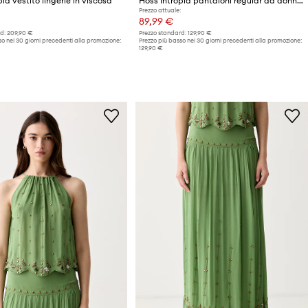
ia vestito lingerie in viscosa
Hoss Intropia pantaloni regular da donna con lino
Prezzo attuale:
89,99 €
d:
209,90 €
Prezzo standard:
129,90 €
o nei 30 giorni precedenti alla promozione:
Prezzo più basso nei 30 giorni precedenti alla promozione:
129,90 €