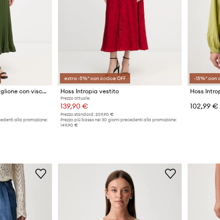
extra -5%* con codice OFF
-15%* con 
Hoss Intropia Vestito maglione con viscosa
Hoss Intropia vestito
Prezzo attuale:
139,90 €
102,99 €
Prezzo standard:
209,90 €
cedenti alla promozione:
Prezzo più basso nei 30 giorni precedenti alla promozione:
149,90 €