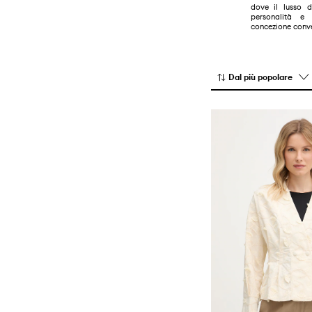
dove il lusso d
Maglieria
personalità e
concezione conv
Pantaloni e leggings
Pantaloncini
Top e magliette
Dal più popolare
Vestiti