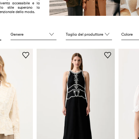
iventa accessibile e la
 lo stile superano la
enzionale della moda.
Genere
Taglia del produttore
Colore