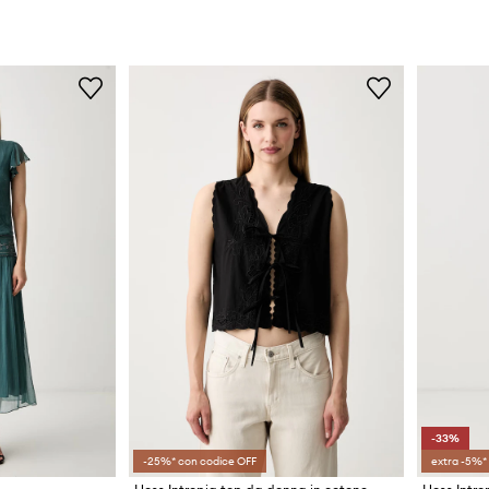
-33%
-25%* con codice OFF
extra -5%*