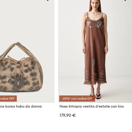
codice OFF
-25%* con codice OFF
opia borsa hobo da donna
Hoss Intropia vestito d'estate con lino
179,90 €