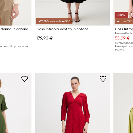
-30%
-25%* con codice OFF
extra -5%*
 donna in cotone
Hoss Intropia vestito in cotone
Prezzo attuale:
179,90 €
55,99 €
Prezzo standar
cedenti alla promozione:
Prezzo più bass
80,99 €