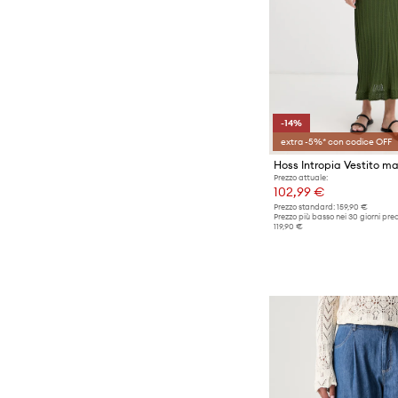
-14%
extra -5%* con codice OFF
Prezzo attuale:
102,99 €
Prezzo standard:
159,90 €
Prezzo più basso nei 30 giorni pre
119,90 €