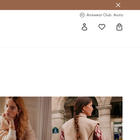
o sul primo acquisto >
Novità regolari >
Answear Club
Aiuto