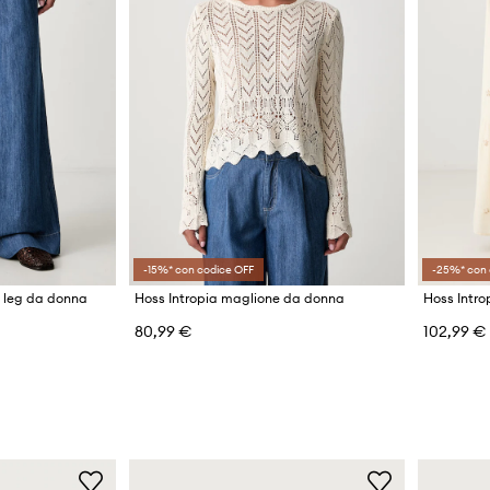
-15%* con codice OFF
-25%* con 
e leg da donna
Hoss Intropia maglione da donna
Hoss Intro
80,99 €
102,99 €