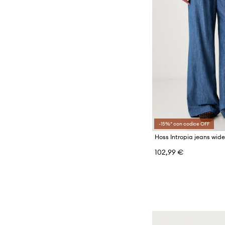
-15%* con codice OFF
Hoss Intropia jeans wid
102,99 €