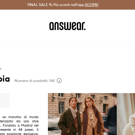
on Answear Club >
FINAL SALE % Più sconti nell'app
Spedizione entro 24 ore >
SCOPRI
-20% di scont
a
pia
Numero di prodotti: 144
 è un marchio di moda
terizzato da uno stile
co. Fondato a Madrid nel
esente in 48 paesi. Il
na posizione esclusiva,