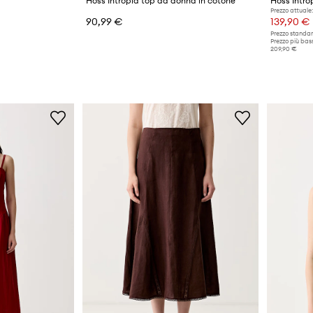
Hoss Intropia top da donna in cotone
Hoss Introp
Prezzo attuale:
90,99 €
139,90 €
Prezzo standar
Prezzo più bass
209,90 €