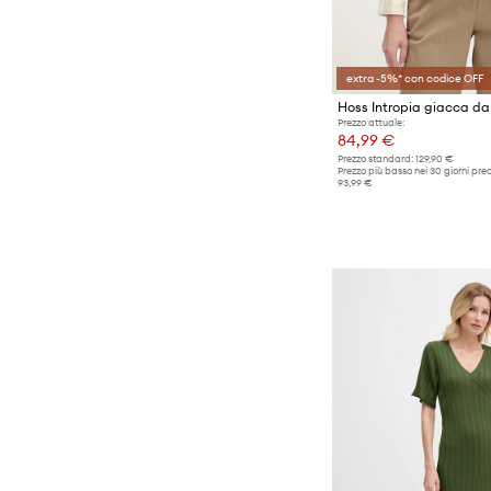
extra -5%* con codice OFF
Hoss Intropia giacca da
Prezzo attuale:
84,99 €
Prezzo standard:
129,90 €
Prezzo più basso nei 30 giorni pre
93,99 €