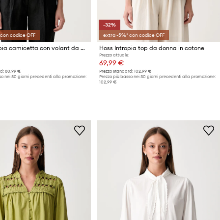
-32%
 con codice OFF
extra -5%* con codice OFF
Hoss Intropia camicetta con volant da donna con modal
Hoss Intropia top da donna in cotone
Prezzo attuale:
69,99 €
d:
80,99 €
Prezzo standard:
102,99 €
o nei 30 giorni precedenti alla promozione:
Prezzo più basso nei 30 giorni precedenti alla promozione:
102,99 €