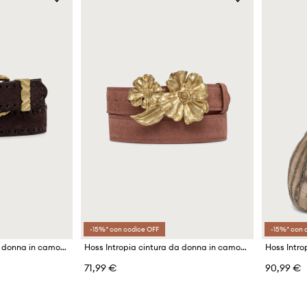
-15%* con codice OFF
-15%* con 
Hoss Intropia cintura da donna in camoscio
Hoss Intropia cintura da donna in camoscio
Hoss Intr
71,99 €
90,99 €