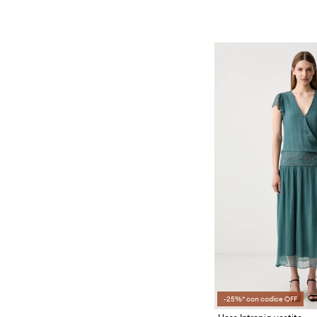
-25%* con codice OFF