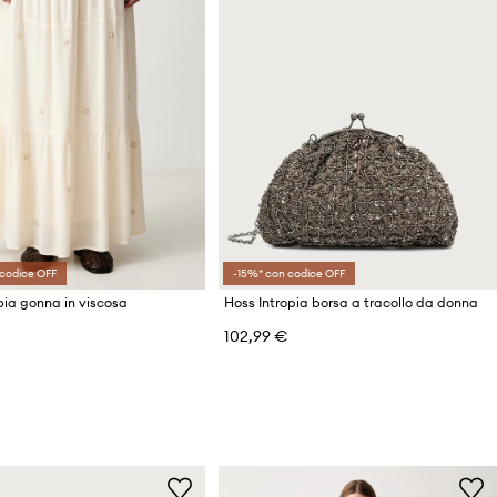
codice OFF
-15%* con codice OFF
pia gonna in viscosa
Hoss Intropia borsa a tracollo da donna
102,99 €