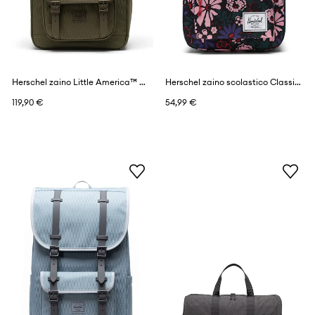
Herschel zaino Little America™ Mid
Herschel zaino scolastico Classic™
119,90 €
54,99 €