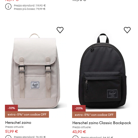
Prezzo standard:
119,90 €
Prezzo più basso:
79,99 €
-10%
-20%
extra -5%* con codice OFF
extra -5%* con codice OFF
Herschel zaino
Herschel zaino Classic Backpack
Prezzo attuale:
Prezzo attuale:
51,99 €
43,90 €
Prezzo standard:
74,90 €
Prezzo standard:
54,90 €