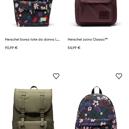
Herschel borsa tote da donna LEGO® Retreat™
Herschel zaino Classic™
90,99 €
54,99 €