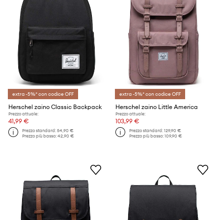
extra -5%* con codice OFF
extra -5%* con codice OFF
Herschel zaino Classic Backpack
Herschel zaino Little America
Prezzo attuale:
Prezzo attuale:
41,99 €
103,99 €
Prezzo standard:
54,90 €
Prezzo standard:
129,90 €
Prezzo più basso:
42,90 €
Prezzo più basso:
109,90 €