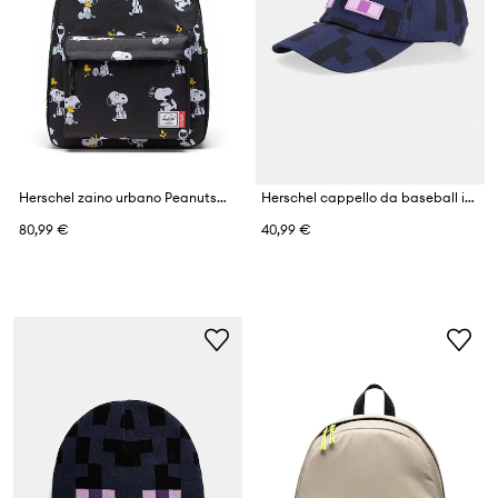
Herschel zaino urbano Peanuts® Classic™ XL
Herschel cappello da baseball in cotone Minecraft Sylas
80,99 €
40,99 €