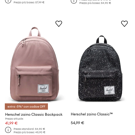
Prezzo più basso:
57,99 €
Prezzo più basso:
54,90 €
extra -5%* con codice OFF
Herschel zaino Classic™
Herschel zaino Classic Backpack
Prezzo attuale:
54,99 €
41,99 €
Prezzo standard:
54,90 €
Prezzo più basso:
45,90 €