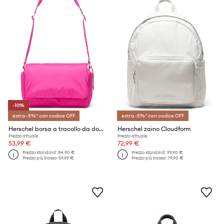
-10%
extra -5%* con codice OFF
extra -5%* con codice OFF
Herschel borsa a tracollo da donna Cloudform
Herschel zaino Cloudform
Prezzo attuale:
Prezzo attuale:
53,99 €
72,99 €
Prezzo standard:
84,90 €
Prezzo standard:
99,90 €
Prezzo più basso:
59,99 €
Prezzo più basso:
79,90 €