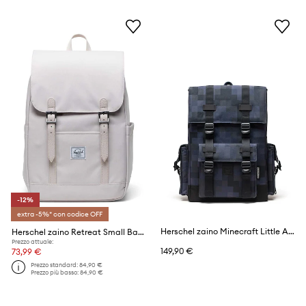
-12%
extra -5%* con codice OFF
Herschel zaino Minecraft Little America™
Herschel zaino Retreat Small Backpack
Prezzo attuale:
149,90 €
73,99 €
Prezzo standard:
84,90 €
Prezzo più basso:
84,90 €