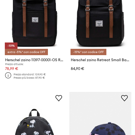
-10%
extra -5%* con codice OFF
-15%* con codice OFF
Herschel zaino 11397-00001-OS Retreat Backpack
Herschel zaino Retreat Small Backpack
Prezzo attuale:
78,99 €
84,90 €
Prezzo standard:
109,90 €
Prezzo più basso:
87,90 €