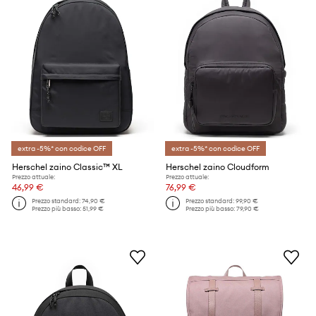
extra -5%* con codice OFF
extra -5%* con codice OFF
Herschel zaino Classic™ XL
Herschel zaino Cloudform
Prezzo attuale:
Prezzo attuale:
46,99 €
76,99 €
Prezzo standard:
74,90 €
Prezzo standard:
99,90 €
Prezzo più basso:
51,99 €
Prezzo più basso:
79,90 €