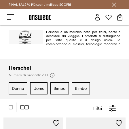
FINAL SALE % Più sconti nell'app
Risparmia con Answear Club >
SCOPRI
Herschel è un marchio noto per zaini, borse e
accessori da viaggio. I prodotti si distinguono
per l'alta qualità e il design unico. La
combinazione di classici, tecnologia moderna e
design ispirato ai viaggi crea collezioni uniche di accessori Herschel.
Herschel
Numero di prodotti: 233
donna
uomo
bimba
bimbo
Filtri