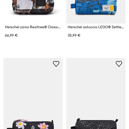
Herschel zaino Realtree® Classic™
Herschel astuccio LEGO® Settlement
66,99 €
35,99 €