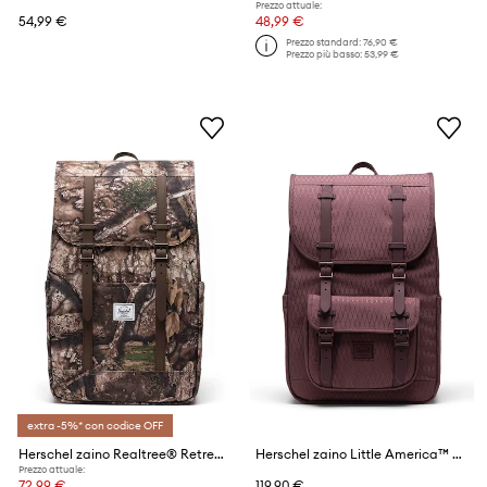
Prezzo attuale:
54,99 €
48,99 €
Prezzo standard:
76,90 €
Prezzo più basso:
53,99 €
extra -5%* con codice OFF
Herschel zaino Realtree® Retreat™
Herschel zaino Little America™ Mid
Prezzo attuale:
72,99 €
119,90 €