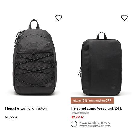
extra -5%* con codice OFF
Herschel zaino Kingston
Herschel zaino Wesbrook 24 L
Prezzo attuale:
90,99 €
49,99 €
Prezzo standard:
66,90 €
Prezzo più basso:
52,99 €