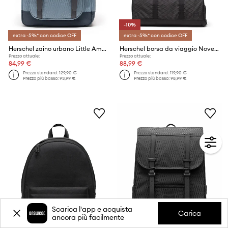
-10%
extra -5%* con codice OFF
extra -5%* con codice OFF
Herschel zaino urbano Little America™
Herschel borsa da viaggio Novel™
Prezzo attuale:
Prezzo attuale:
84,99 €
88,99 €
Prezzo standard:
129,90 €
Prezzo standard:
119,90 €
Prezzo più basso:
93,99 €
Prezzo più basso:
98,99 €
Scarica l'app e acquista
Carica
ancora più facilmente