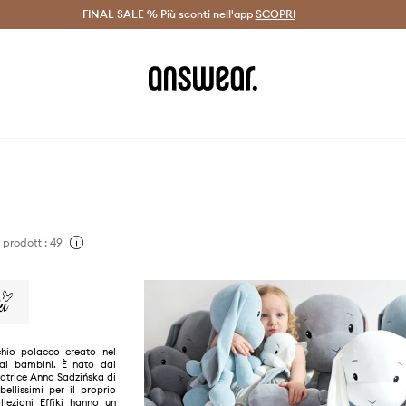
on Answear Club >
FINAL SALE % Più sconti nell'app
Spedizione entro 24 ore >
SCOPRI
-20% di scont
prodotti: 49
chio polacco creato nel
ai bambini. È nato dal
atrice Anna Sadzińska di
bellissimi per il proprio
lezioni Effiki hanno un