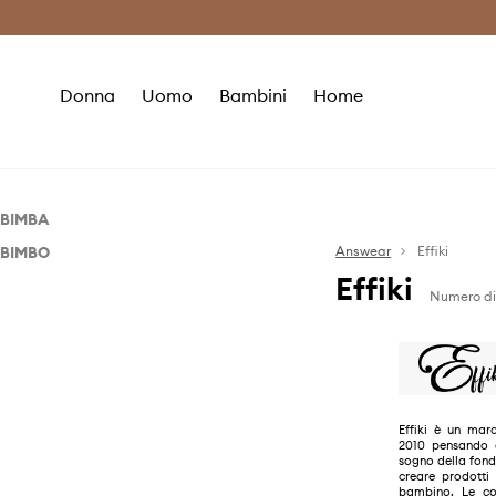
Premium Fashion Benefits
Risparmia c
Donna
Uomo
Bambini
Home
BIMBA
BIMBO
Accessori
Answear
Effiki
Effiki
Accessori
Tessuti
Numero di 
Giocattoli
Tessuti
Giocattoli
Effiki è un mar
2010 pensando 
sogno della fond
creare prodotti 
bambino. Le col