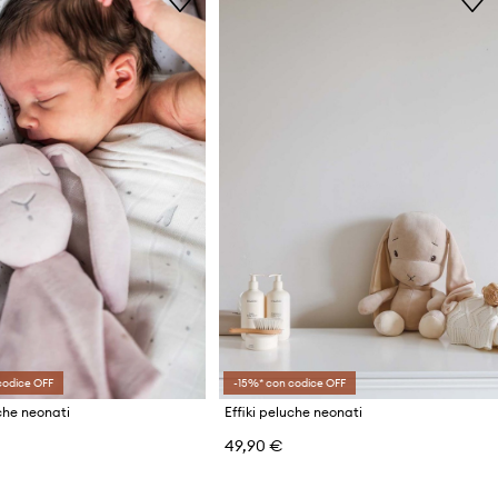
codice OFF
-15%* con codice OFF
uche neonati
Effiki peluche neonati
49,90 €