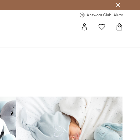
o sul primo acquisto >
Novità regolari >
Answear Club
Aiuto