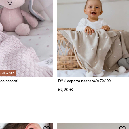
codice OFF
uche neonati
Effiki coperta neonato/a 70x100
59,90 €