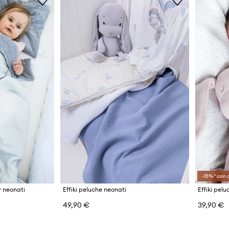
-15%* con 
r neonati
Effiki peluche neonati
Effiki pel
49,90 €
39,90 €