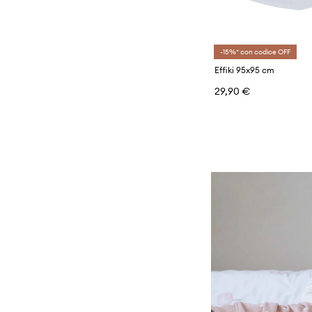
-15%* con codice OFF
Effiki 95x95 cm
29,90 €