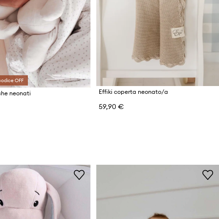
codice OFF
Effiki coperta neonato/a
uche neonati
59,90 €