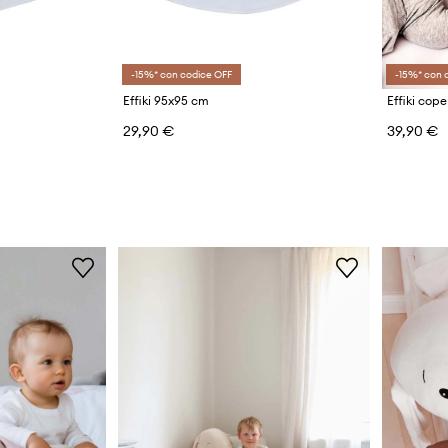
-15%* con codice OFF
-15%* con 
Effiki 95x95 cm
Effiki cope
29,90 €
39,90 €