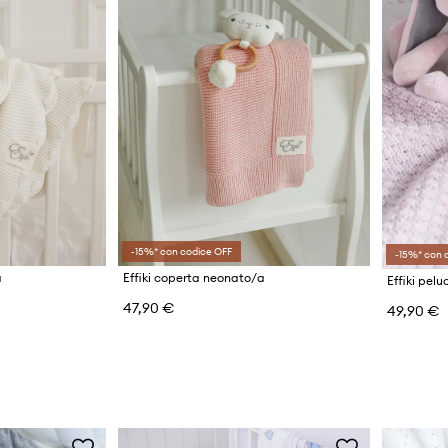
-15%* con codice OFF
-15%* con 
a
Effiki coperta neonato/a
Effiki pel
47,90 €
49,90 €