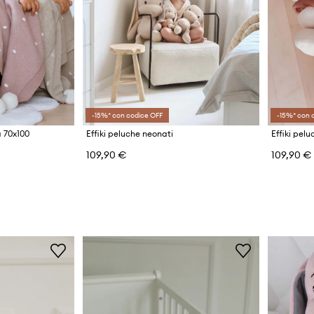
-15%* con codice OFF
-15%* con 
a 70x100
Effiki peluche neonati
Effiki pel
109,90 €
109,90 €