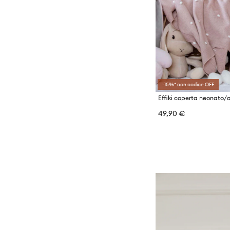
-15%* con codice OFF
Effiki coperta neonato/
49,90 €