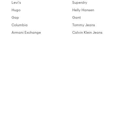
Levi's
Superdry
Hugo
Helly Hansen
Gap
Gant
Columbia
Tommy Jeans
Armani Exchange
Calvin Klein Jeans