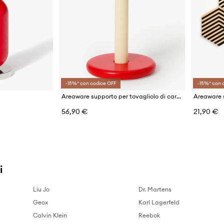
-15%* con codice OFF
-15%* con 
Areaware supporto per tovagliolo di carta
56,90 €
21,90 €
i
Liu Jo
Dr. Martens
Geox
Karl Lagerfeld
Calvin Klein
Reebok