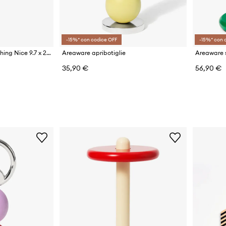
-15%* con codice OFF
-15%* con 
Areaware buriera Everything Nice 9.7 x 20.3. 5.6 cm
Areaware apribotiglie
35,90 €
56,90 €