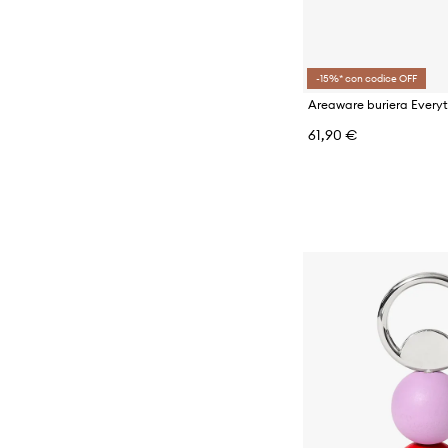
-15%* con codice OFF
61,90 €