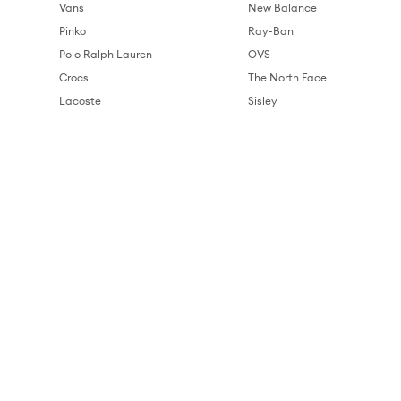
Vans
New Balance
Pinko
Ray-Ban
Polo Ralph Lauren
OVS
Crocs
The North Face
Lacoste
Sisley