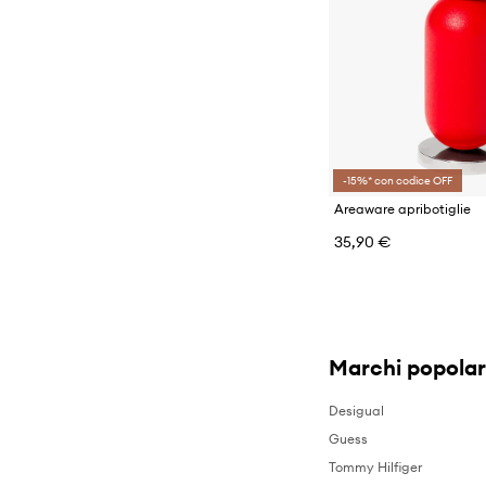
-15%* con codice OFF
Areaware apribotiglie
35,90 €
Marchi popolar
Desigual
Guess
Tommy Hilfiger