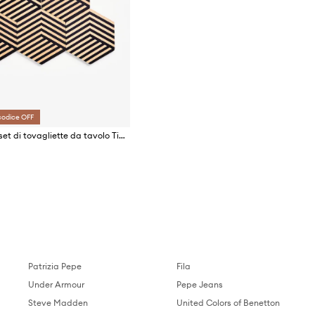
codice OFF
Areaware set di tovagliette da tavolo Tiles 9 x 8,5 cm pacco da 6
Patrizia Pepe
Fila
Under Armour
Pepe Jeans
Steve Madden
United Colors of Benetton