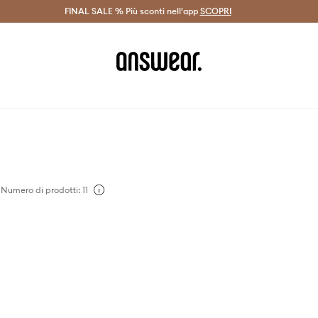
on Answear Club >
FINAL SALE % Più sconti nell'app
Spedizione entro 24 ore >
SCOPRI
-20% di scont
Numero di prodotti: 11
firmamente che il buon
e provocare dei buoni
e gli oggeti che usiamo
ovrebbero essere sia
ivertenti. Proprio per
hio si concentra sugli
sa, per il lavoro e per il
tano con te per anni,
 una storia unica come i
reaware collabora con gli