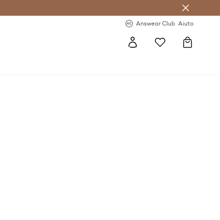
o sul primo acquisto >
Novità regolari >
Answear Club
Aiuto