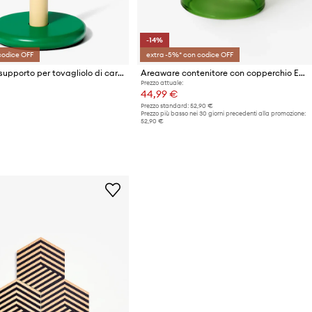
-14%
codice OFF
extra -5%* con codice OFF
Areaware supporto per tovagliolo di carta
Areaware contenitore con copperchio Everything Nice 8 x 3 cm
Prezzo attuale:
44,99 €
Prezzo standard:
52,90 €
Prezzo più basso nei 30 giorni precedenti alla promozione:
52,90 €