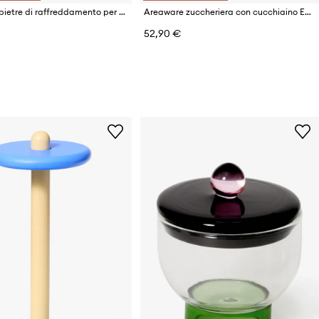
Areaware pietre di raffreddamento per bevande
Areaware zuccheriera con cucchiaino Everything Nice 7 x 7 x 7 cm
52,90 €