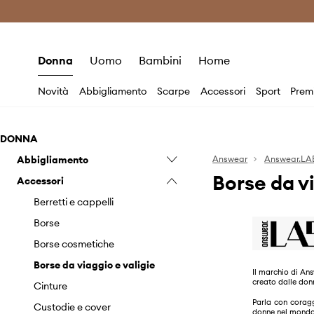
Premium Fashion Benefits
Risparmia c
Donna
Uomo
Bambini
Home
Novità
Abbigliamento
Scarpe
Accessori
Sport
Prem
DONNA
Abbigliamento
Answear
Answear.LA
Borse da v
Accessori
Biancheria intima
Blazer e gilet
Berretti e cappelli
Calzini
Borse
Camicie e camicette
Borse cosmetiche
Cappotti
Borse da viaggio e valigie
Il marchio di Ans
creato dalle don
Completi
Cinture
Parla con corag
Costumi da bagno
Custodie e cover
donne nel mond