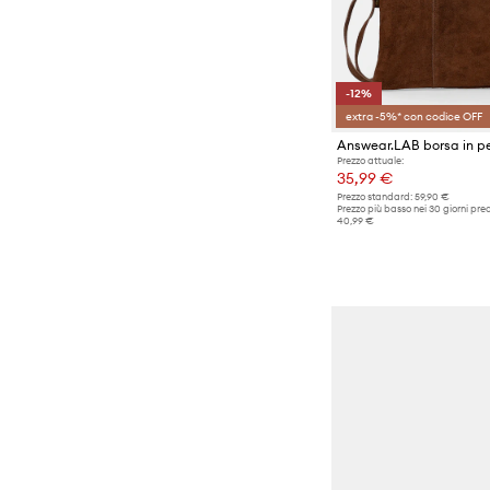
Sneakers
Stivali
Stivali invernali
-12%
Stivali al ginocchio e sopra il
extra -5%* con codice OFF
ginocchio
Answear.LAB borsa in p
Prezzo attuale:
Tacchi alti
35,99 €
Prezzo standard:
59,90 €
Prezzo più basso nei 30 giorni pre
40,99 €