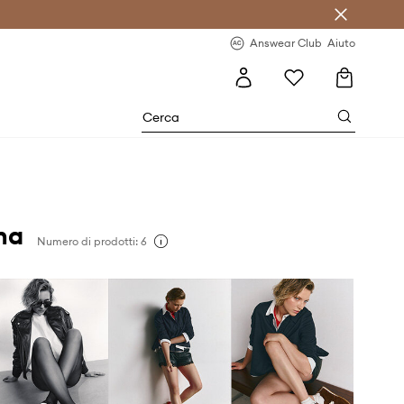
o sul primo acquisto >
Novità regolari >
Answear Club
Aiuto
na
Numero di prodotti: 6