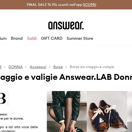
on Answear Club >
FINAL SALE % Più sconti nell'app
Spedizione entro 24 ore >
SCOPRI
-20% di scont
ium
Brand
Saldi
GIFT CARD
Summer Store
B
DONNA
Accessori
Borse
Borse da viaggio e valigie
iaggio e valigie Answear.LAB Don
wear.
ne per le donne.
gio e ad alta voce delle
o moderno