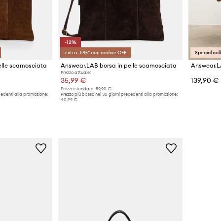
-12%
extra -5%* con codice OFF
Special col
elle scamosciata
Answear.LAB borsa in pelle scamosciata
Answear.L
Prezzo attuale:
35,99 €
139,90 €
Prezzo standard:
59,90 €
cedenti alla promozione:
Prezzo più basso nei 30 giorni precedenti alla promozione:
40,99 €