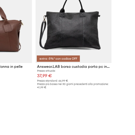
extra -5%* con codice OFF
onna in pelle
Answear.LAB borsa custodia porta pc in pelle 37 x 25 x 28 cm
Prezzo attuale:
37,99 €
Prezzo standard:
66,99 €
Prezzo più basso nei 30 giorni precedenti alla promozione:
41,99 €