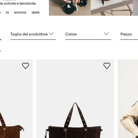
e cicliche e tematiche.
 è la somma delle
i, piccole fabbriche e
enti,
a proposte originali e
Taglia del produttore
Colore
Prezzo
Da qua comincia tutto.