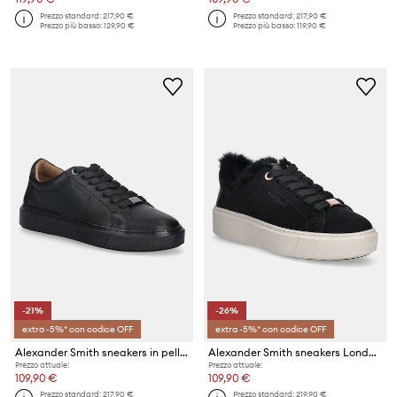
Prezzo standard:
217,90 €
Prezzo standard:
217,90 €
Prezzo più basso:
129,90 €
Prezzo più basso:
119,90 €
-21%
-26%
extra -5%* con codice OFF
extra -5%* con codice OFF
Alexander Smith sneakers in pelle London
Alexander Smith sneakers London High
Prezzo attuale:
Prezzo attuale:
109,90 €
109,90 €
Prezzo standard:
217,90 €
Prezzo standard:
219,90 €