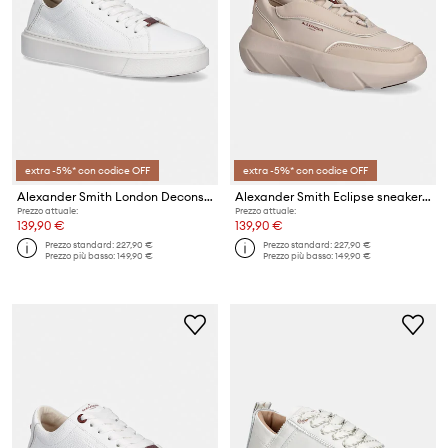
extra -5%* con codice OFF
extra -5%* con codice OFF
Alexander Smith London Deconstructed sneakers da uomo in pelle
Alexander Smith Eclipse sneakers da donna
Prezzo attuale:
Prezzo attuale:
139,90 €
139,90 €
Prezzo standard:
227,90 €
Prezzo standard:
227,90 €
Prezzo più basso:
149,90 €
Prezzo più basso:
149,90 €