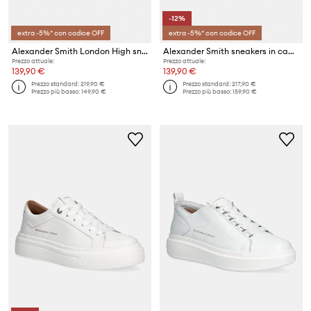
-12%
extra -5%* con codice OFF
extra -5%* con codice OFF
Alexander Smith London High sneakers da donna
Alexander Smith sneakers in camoscio Wembley High
Prezzo attuale:
Prezzo attuale:
139,90 €
139,90 €
Prezzo standard:
219,90 €
Prezzo standard:
217,90 €
Prezzo più basso:
149,90 €
Prezzo più basso:
159,90 €