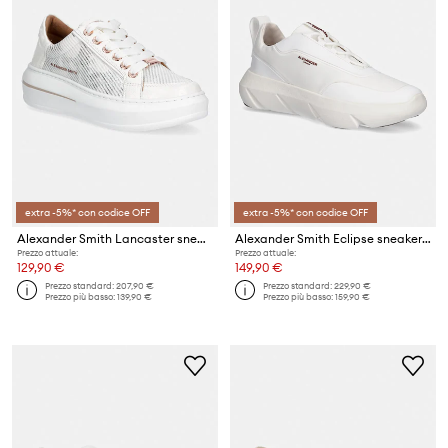
extra -5%* con codice OFF
extra -5%* con codice OFF
Alexander Smith Lancaster sneakers da donna
Alexander Smith Eclipse sneakers da uomo
Prezzo attuale:
Prezzo attuale:
129,90 €
149,90 €
Prezzo standard:
207,90 €
Prezzo standard:
229,90 €
Prezzo più basso:
139,90 €
Prezzo più basso:
159,90 €