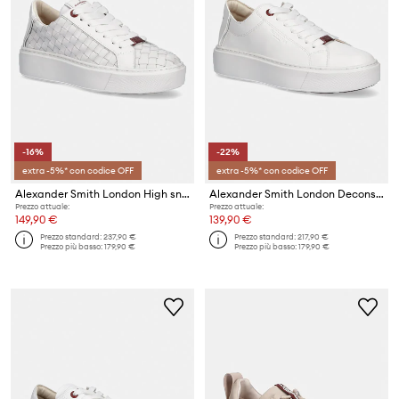
-16%
-22%
extra -5%* con codice OFF
extra -5%* con codice OFF
Alexander Smith London High sneakers da donna
Alexander Smith London Deconstructed sneakers da donna in pelle
Prezzo attuale:
Prezzo attuale:
149,90 €
139,90 €
Prezzo standard:
237,90 €
Prezzo standard:
217,90 €
Prezzo più basso:
179,90 €
Prezzo più basso:
179,90 €