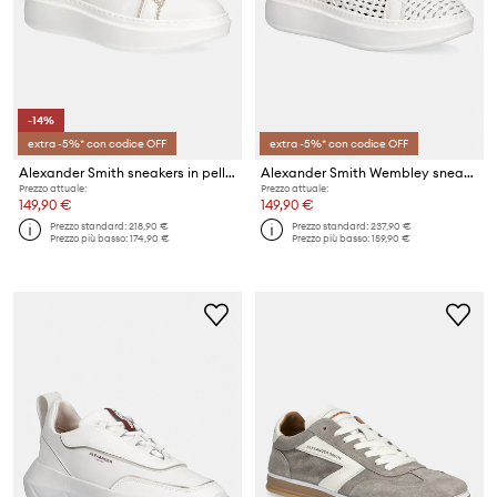
-14%
extra -5%* con codice OFF
extra -5%* con codice OFF
Alexander Smith sneakers in pelle Wembley Unlined
Alexander Smith Wembley sneakers da donna
Prezzo attuale:
Prezzo attuale:
149,90 €
149,90 €
Prezzo standard:
218,90 €
Prezzo standard:
237,90 €
Prezzo più basso:
174,90 €
Prezzo più basso:
159,90 €