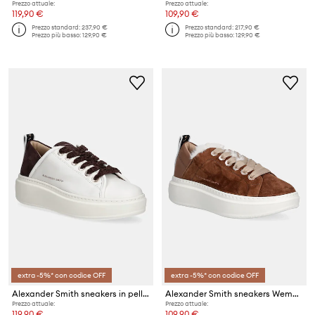
Prezzo attuale:
Prezzo attuale:
119,90 €
109,90 €
Prezzo standard:
237,90 €
Prezzo standard:
217,90 €
Prezzo più basso:
129,90 €
Prezzo più basso:
129,90 €
extra -5%* con codice OFF
extra -5%* con codice OFF
Alexander Smith sneakers in pelle Wembley High
Alexander Smith sneakers Wembley Folded
Prezzo attuale:
Prezzo attuale:
119,90 €
109,90 €