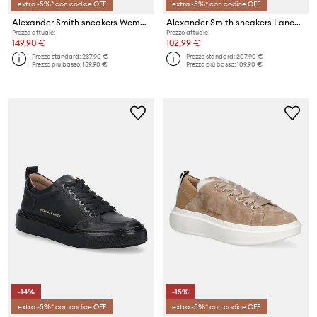
extra -5%* con codice OFF
extra -5%* con codice OFF
Alexander Smith sneakers Wembley
Alexander Smith sneakers Lancaster
Prezzo attuale:
Prezzo attuale:
149,90 €
102,99 €
Prezzo standard:
237,90 €
Prezzo standard:
207,90 €
Prezzo più basso:
159,90 €
Prezzo più basso:
109,90 €
-14%
-15%
extra -5%* con codice OFF
extra -5%* con codice OFF