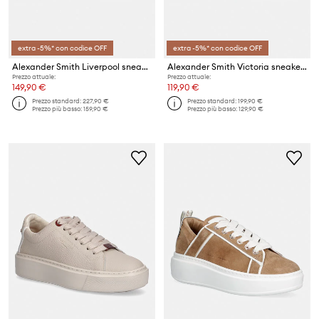
extra -5%* con codice OFF
extra -5%* con codice OFF
Alexander Smith Liverpool sneakers da donna
Alexander Smith Victoria sneakers da donna
Prezzo attuale:
Prezzo attuale:
149,90 €
119,90 €
Prezzo standard:
227,90 €
Prezzo standard:
199,90 €
Prezzo più basso:
159,90 €
Prezzo più basso:
129,90 €