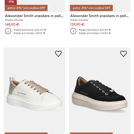
-11%
extra -5%* con codice OFF
extra -5%* con codice OFF
Alexander Smith sneakers in pelle Regent
Alexander Smith sneakers in pelle Wembley Deconstructed
Prezzo attuale:
Prezzo attuale:
149,90 €
139,90 €
Prezzo standard:
224,90 €
Prezzo standard:
227,90 €
Prezzo più basso:
169,90 €
Prezzo più basso:
149,90 €