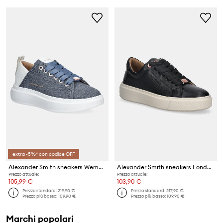
extra -5%* con codice OFF
Alexander Smith sneakers Wembley
Alexander Smith sneakers London
Prezzo attuale:
Prezzo attuale:
105,99 €
103,90 €
Prezzo standard:
219,90 €
Prezzo standard:
217,90 €
Prezzo più basso:
109,90 €
Prezzo più basso:
109,90 €
Marchi popolari