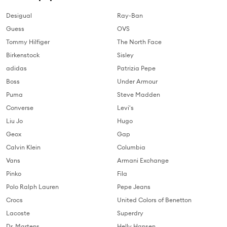
Desigual
Ray-Ban
Guess
OVS
Tommy Hilfiger
The North Face
Birkenstock
Sisley
adidas
Patrizia Pepe
Boss
Under Armour
Puma
Steve Madden
Converse
Levi's
Liu Jo
Hugo
Geox
Gap
Calvin Klein
Columbia
Vans
Armani Exchange
Pinko
Fila
Polo Ralph Lauren
Pepe Jeans
Crocs
United Colors of Benetton
Lacoste
Superdry
Dr. Martens
Helly Hansen