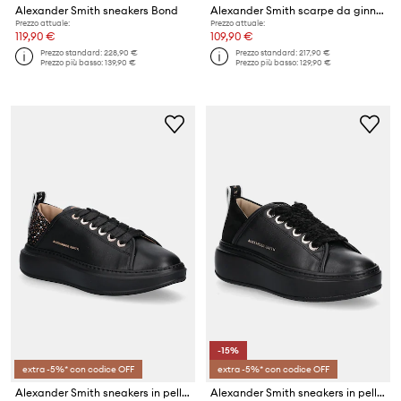
Alexander Smith sneakers Bond
Alexander Smith scarpe da ginnastica in nubuck Wembley Folded
Prezzo attuale:
Prezzo attuale:
119,90 €
109,90 €
Prezzo standard:
228,90 €
Prezzo standard:
217,90 €
Prezzo più basso:
139,90 €
Prezzo più basso:
129,90 €
-15%
extra -5%* con codice OFF
extra -5%* con codice OFF
Alexander Smith sneakers in pelle Wembley
Alexander Smith sneakers in pelle Wembley High