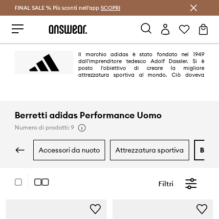
FINAL SALE % Più sconti nell'app
Risparmia con Answear Club >
SCOPRI
Il marchio adidas è stato fondato nel 1949
dall'imprenditore tedesco Adolf Dassler. Si è
posto l'obiettivo di creare la migliore
attrezzatura sportiva al mondo. Ciò doveva
essere raggiunto progettando le migliori scarpe per uso sportivo,
proteggendo gli atleti dagli infortuni e garantendo un'elevata durata dei
prodotti. Il piano è stato implementato al 100%.
Berretti adidas Performance Uomo
Numero di prodotti: 9
accessori da nuoto
attrezzatura sportiva
berre
Filtri