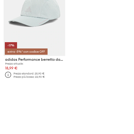
-17%
extra -5%* con codice OFF
adidas Performance berretto da baseball Running Mesh 4 Panel
Prezzo attuale:
18,99 €
Prezzo standard:
25,90 €
Prezzo più basso:
22,90 €