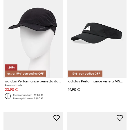
-20%
extra -5%* con codice OFF
-15%* con codice OFF
adidas Performance berretto da baseball
adidas Performance visiera VISOR CLIMACOOL
Prezzo attuale:
23,90 €
19,90 €
Prezzo standard:
29,90 €
Prezzo più basso:
29,90 €