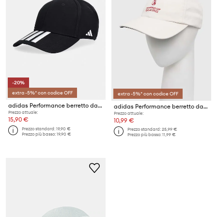
-20%
extra -5%* con codice OFF
extra -5%* con codice OFF
adidas Performance berretto da baseball in cotone
adidas Performance berretto da baseball
Prezzo attuale:
Prezzo attuale:
15,90 €
10,99 €
Prezzo standard:
19,90 €
Prezzo standard:
25,99 €
Prezzo più basso:
19,90 €
Prezzo più basso:
11,99 €