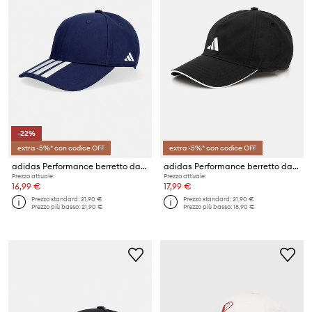
-22%
extra -5%* con codice OFF
extra -5%* con codice OFF
adidas Performance berretto da baseball in cotone
adidas Performance berretto da baseball Bball
Prezzo attuale:
Prezzo attuale:
16,99 €
17,99 €
Prezzo standard:
21,90 €
Prezzo standard:
21,90 €
Prezzo più basso:
21,90 €
Prezzo più basso:
18,90 €