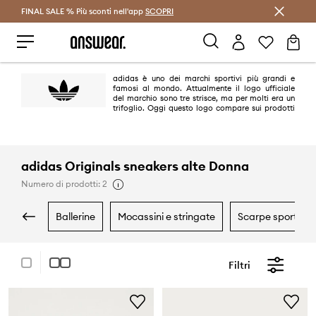
FINAL SALE % Più sconti nell'app
Risparmia con Answear Club >
SCOPRI
adidas è uno dei marchi sportivi più grandi e
famosi al mondo. Attualmente il logo ufficiale
del marchio sono tre strisce, ma per molti era un
trifoglio. Oggi questo logo compare sui prodotti
della linea adidas Originals dal sapore retrò e si riferisce ai modelli più
iconici del brand realizzati tra gli anni '40 e '80 del ventesimo secolo.
adidas Originals sneakers alte Donna
Numero di prodotti: 2
ballerine
mocassini e stringate
scarpe sportive
Filtri