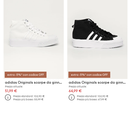
extra -5%* con codice OFF
extra -5%* con codice OFF
adidas Originals scarpe da ginnastica
adidas Originals scarpe da ginnastica Nizza Platform Mid FY2783
Prezzo attuale:
Prezzo attuale:
51,99 €
64,99 €
Prezzo standard:
102,90 €
Prezzo standard:
102,90 €
Prezzo più basso:
53,99 €
Prezzo più basso:
67,99 €