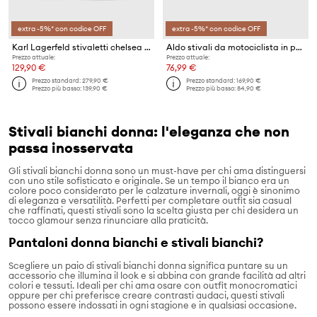
extra -5%* con codice OFF
extra -5%* con codice OFF
Karl Lagerfeld stivaletti chelsea in pelle BIKER II
Aldo stivali da motociclista in pelle Grandeur
Prezzo attuale:
Prezzo attuale:
129,90 €
76,99 €
Prezzo standard:
279,90 €
Prezzo standard:
169,90 €
Prezzo più basso:
139,90 €
Prezzo più basso:
84,90 €
Stivali bianchi donna: l'eleganza che non
passa inosservata
Gli stivali bianchi donna sono un must-have per chi ama distinguersi
con uno stile sofisticato e originale. Se un tempo il bianco era un
colore poco considerato per le calzature invernali, oggi è sinonimo
di eleganza e versatilità. Perfetti per completare outfit sia casual
che raffinati, questi stivali sono la scelta giusta per chi desidera un
tocco glamour senza rinunciare alla praticità.
Pantaloni donna bianchi e stivali bianchi?
Scegliere un paio di stivali bianchi donna significa puntare su un
accessorio che illumina il look e si abbina con grande facilità ad altri
colori e tessuti. Ideali per chi ama osare con outfit monocromatici
oppure per chi preferisce creare contrasti audaci, questi stivali
possono essere indossati in ogni stagione e in qualsiasi occasione.