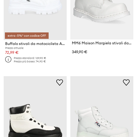
extra -5%* con codice OFF
MM6 Maison Margiela stivali da motociclista in pelle
Buffalo stivali da motociclista ASPHA NC MID
Prezzo attuale:
349,90 €
72,99 €
Prezzo standard:
129,90 €
Prezzo più basso:
74,90 €