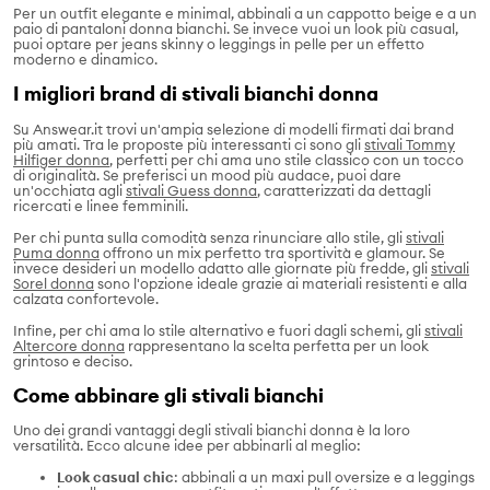
Per un outfit elegante e minimal, abbinali a un cappotto beige e a un
paio di pantaloni donna bianchi. Se invece vuoi un look più casual,
puoi optare per jeans skinny o leggings in pelle per un effetto
moderno e dinamico.
I migliori brand di stivali bianchi donna
Su Answear.it trovi un'ampia selezione di modelli firmati dai brand
più amati. Tra le proposte più interessanti ci sono gli
stivali Tommy
Hilfiger donna
, perfetti per chi ama uno stile classico con un tocco
di originalità. Se preferisci un mood più audace, puoi dare
un'occhiata agli
stivali Guess donna
, caratterizzati da dettagli
ricercati e linee femminili.
Per chi punta sulla comodità senza rinunciare allo stile, gli
stivali
Puma donna
offrono un mix perfetto tra sportività e glamour. Se
invece desideri un modello adatto alle giornate più fredde, gli
stivali
Sorel donna
sono l'opzione ideale grazie ai materiali resistenti e alla
calzata confortevole.
Infine, per chi ama lo stile alternativo e fuori dagli schemi, gli
stivali
Altercore donna
rappresentano la scelta perfetta per un look
grintoso e deciso.
Come abbinare gli stivali bianchi
Uno dei grandi vantaggi degli stivali bianchi donna è la loro
versatilità. Ecco alcune idee per abbinarli al meglio:
Look casual chic
: abbinali a un maxi pull oversize e a leggings