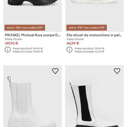
extra -5%* con codice OFF
extra -5%* con codice OFF
MICHAEL Michael Kors scarpe Dupree
Fila stivali da motociclista in pelle Grunge II L
Prezzo attuale:
Prezzo attuale:
149,90 €
44,99 €
Prezzo standard:
319,90 €
Prezzo standard:
129,90 €
Prezzo più basso:
159,90 €
Prezzo più basso:
46,99 €