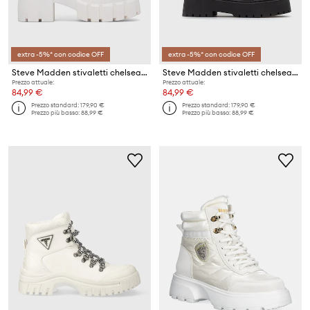
extra -5%* con codice OFF
extra -5%* con codice OFF
Steve Madden stivaletti chelsea in pelle Ballistic
Steve Madden stivaletti chelsea in pelle Vivianne
Prezzo attuale:
Prezzo attuale:
84,99 €
84,99 €
Prezzo standard:
179,90 €
Prezzo standard:
179,90 €
Prezzo più basso:
88,99 €
Prezzo più basso:
88,99 €