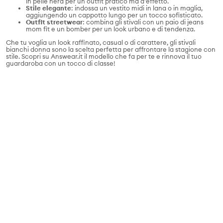
in pelle nera per un outfit pratico ma d'effetto.
Stile elegante
: indossa un vestito midi in lana o in maglia,
aggiungendo un cappotto lungo per un tocco sofisticato.
Outfit streetwear
: combina gli stivali con un paio di jeans
mom fit e un bomber per un look urbano e di tendenza.
Che tu voglia un look raffinato, casual o di carattere, gli stivali
bianchi donna sono la scelta perfetta per affrontare la stagione con
stile. Scopri su Answear.it il modello che fa per te e rinnova il tuo
guardaroba con un tocco di classe!