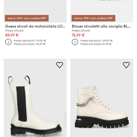
extra -5%* con codice OFF
extra -5%* con codice OFF
Guess stivali da motociclista LOFIRA
Blauer stivaletti alla caviglia BLANCA
Prezzo attuale:
Prezzo attuale:
88,99 €
76,99 €
Prezzo standard:
179,90 €
Prezzo standard:
169,90 €
Prezzo più basso:
93,99 €
Prezzo più basso:
81,99 €