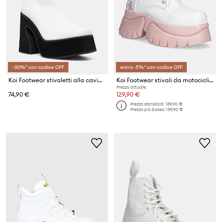
-30%* con codice OFF
extra -5%* con codice OFF
Koi Footwear stivaletti alla caviglia
Koi Footwear stivali da motociclista Sakura Miku x Hatsune Miku
Prezzo attuale:
74,90 €
129,90 €
Prezzo standard:
189,90 €
Prezzo più basso:
139,90 €