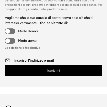
per acquisti di almeno 80€. Lo sconto non è cumulabile con altre
promozioni e alcuni prodotti potrebbero essere esclusi dallo sconto. Per
maggiori dettagli, visita il sito:
prodotti esclusi
Vogliamo che la tua casella di posta riceva solo ciò che ti
interessa veramente. Dicci se si tratta di:
Moda donna
Moda uomo
La selezione è facoltativa
Iscrivimi