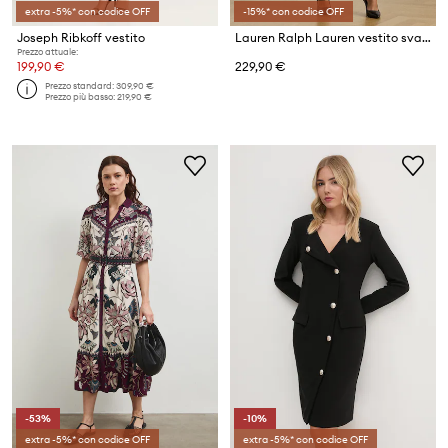
extra -5%* con codice OFF
-15%* con codice OFF
Joseph Ribkoff vestito
Lauren Ralph Lauren vestito svasato con viscosa
Prezzo attuale:
199,90 €
229,90 €
Prezzo standard:
309,90 €
Prezzo più basso:
219,90 €
-53%
-10%
extra -5%* con codice OFF
extra -5%* con codice OFF