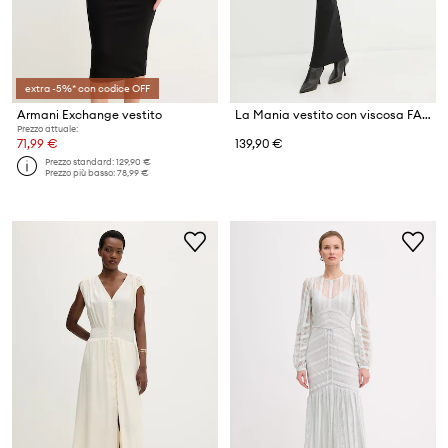
extra -5%* con codice OFF
Armani Exchange vestito
La Mania vestito con viscosa FALLON
Prezzo attuale:
71,99 €
139,90 €
Prezzo standard:
129,90 €
Prezzo più basso:
78,99 €