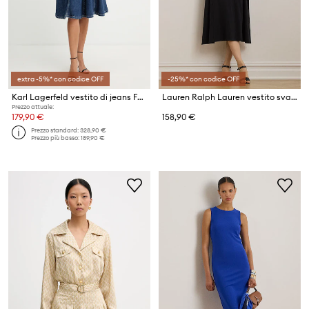
extra -5%* con codice OFF
-25%* con codice OFF
Karl Lagerfeld vestito di jeans FASHION DENIM
Lauren Ralph Lauren vestito svasato con cotone
Prezzo attuale:
179,90 €
158,90 €
Prezzo standard:
328,90 €
Prezzo più basso:
189,90 €