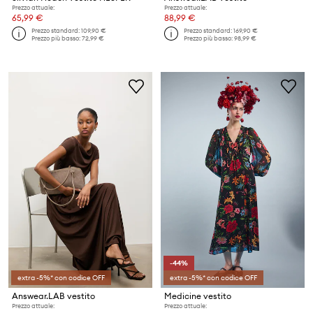
Prezzo attuale:
Prezzo attuale:
65,99 €
88,99 €
Prezzo standard:
109,90 €
Prezzo standard:
169,90 €
Prezzo più basso:
72,99 €
Prezzo più basso:
98,99 €
-44%
extra -5%* con codice OFF
extra -5%* con codice OFF
Answear.LAB vestito
Medicine vestito
Prezzo attuale:
Prezzo attuale: