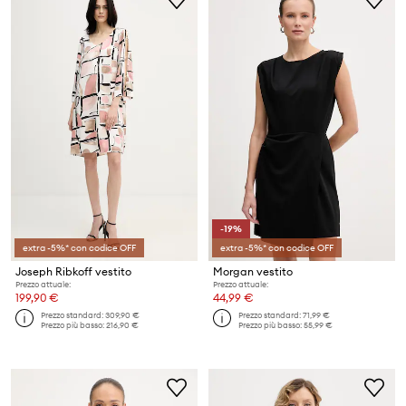
-19%
extra -5%* con codice OFF
extra -5%* con codice OFF
Joseph Ribkoff vestito
Morgan vestito
Prezzo attuale:
Prezzo attuale:
199,90 €
44,99 €
Prezzo standard:
309,90 €
Prezzo standard:
71,99 €
Prezzo più basso:
216,90 €
Prezzo più basso:
55,99 €