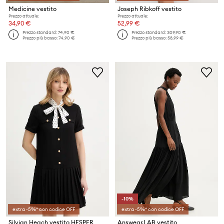
Medicine vestito
Joseph Ribkoff vestito
Prezzo attuale:
Prezzo attuale:
34,90 €
52,99 €
Prezzo standard:
74,90 €
Prezzo standard:
309,90 €
Prezzo più basso:
74,90 €
Prezzo più basso:
58,99 €
-10%
extra -5%* con codice OFF
extra -5%* con codice OFF
Silvian Heach vestito HESPER
Answear.LAB vestito