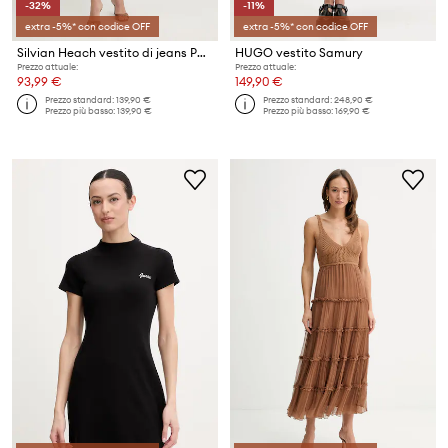
-32%
-11%
extra -5%* con codice OFF
extra -5%* con codice OFF
Silvian Heach vestito di jeans PYTE
HUGO vestito Samury
Prezzo attuale:
Prezzo attuale:
93,99 €
149,90 €
Prezzo standard:
139,90 €
Prezzo standard:
248,90 €
Prezzo più basso:
139,90 €
Prezzo più basso:
169,90 €