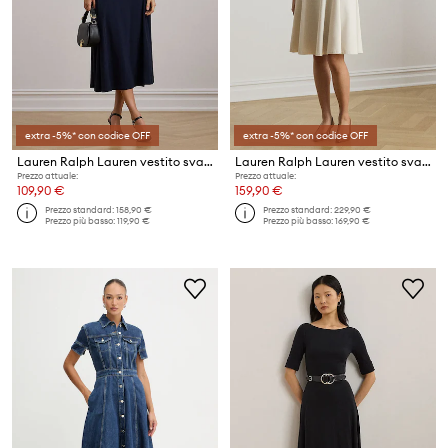
extra -5%* con codice OFF
extra -5%* con codice OFF
Lauren Ralph Lauren vestito svasato con cotone
Lauren Ralph Lauren vestito svasato con viscosa
Prezzo attuale:
Prezzo attuale:
109,90 €
159,90 €
Prezzo standard:
158,90 €
Prezzo standard:
229,90 €
Prezzo più basso:
119,90 €
Prezzo più basso:
169,90 €