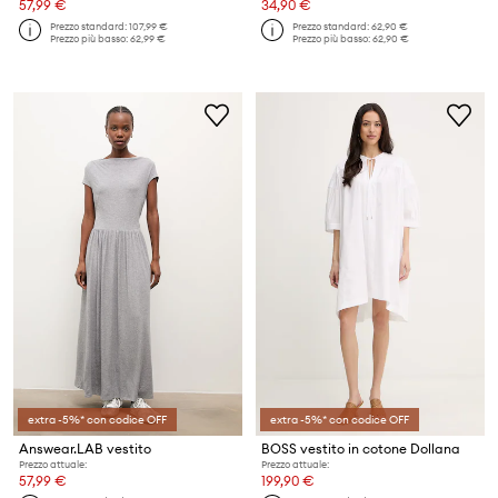
57,99 €
34,90 €
Prezzo standard:
107,99 €
Prezzo standard:
62,90 €
Prezzo più basso:
62,99 €
Prezzo più basso:
62,90 €
extra -5%* con codice OFF
extra -5%* con codice OFF
Answear.LAB vestito
BOSS vestito in cotone Dollana
Prezzo attuale:
Prezzo attuale:
57,99 €
199,90 €