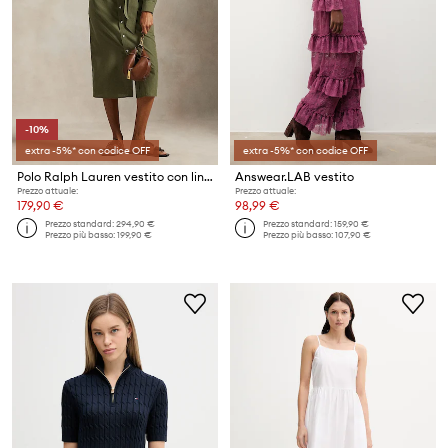
-10%
extra -5%* con codice OFF
extra -5%* con codice OFF
Polo Ralph Lauren vestito con lino
Answear.LAB vestito
Prezzo attuale:
Prezzo attuale:
179,90 €
98,99 €
Prezzo standard:
294,90 €
Prezzo standard:
159,90 €
Prezzo più basso:
199,90 €
Prezzo più basso:
107,90 €