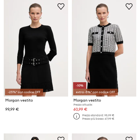
-10%
-25%* con codice OFF
extra -5%* con codice OFF
Morgan vestito
Morgan vestito
Prezzo attuale:
99,99 €
60,99 €
Prezzo standard:
95,99 €
Prezzo più basso:
67,99 €