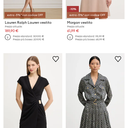
-10%
extra -5%* con codice OFF
extra -5%* con codice OFF
Lauren Ralph Lauren vestito
Morgan vestito
Prezzo attuale:
Prezzo attuale:
189,90 €
61,99 €
Prezzo standard:
309,90 €
Prezzo standard:
95,99 €
Prezzo più basso:
209,90 €
Prezzo più basso:
68,99 €