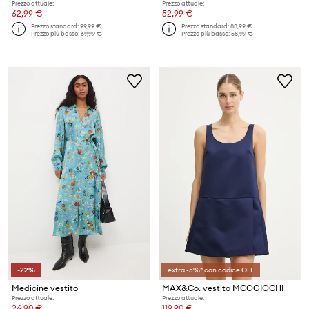
Prezzo attuale:
Prezzo attuale:
62,99 €
52,99 €
Prezzo standard:
99,99 €
Prezzo standard:
83,99 €
Prezzo più basso:
69,99 €
Prezzo più basso:
58,99 €
-22%
extra -5%* con codice OFF
Medicine vestito
MAX&Co. vestito MCOGIOCHI
Prezzo attuale:
Prezzo attuale:
26,90 €
119,90 €