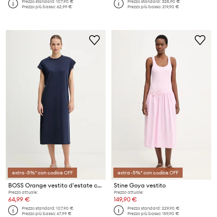
Prezzo standard:
107,90 €
Prezzo standard:
328,90 €
Prezzo più basso:
62,99 €
Prezzo più basso:
219,90 €
extra -5%* con codice OFF
extra -5%* con codice OFF
BOSS Orange vestito d'estate con cotone
Stine Goya vestito
Prezzo attuale:
Prezzo attuale:
64,99 €
149,90 €
Prezzo standard:
107,90 €
Prezzo standard:
229,90 €
Prezzo più basso:
67,99 €
Prezzo più basso:
159,90 €