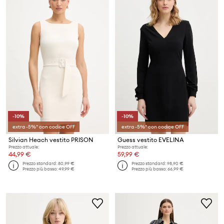
-10%
-10%
extra -5%* con codice OFF
extra -5%* con codice OFF
Silvian Heach vestito PRISON
Guess vestito EVELINA
Prezzo attuale:
Prezzo attuale:
44,99 €
59,99 €
Prezzo standard:
80,99 €
Prezzo standard:
98,90 €
Prezzo più basso:
49,99 €
Prezzo più basso:
66,99 €