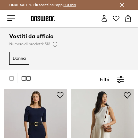
FINAL SALE % Più sconti nell'app
Risparmia con Answear Club >
SCOPRI
Vestiti da ufficio
Numero di prodotti: 513
donna
Filtri