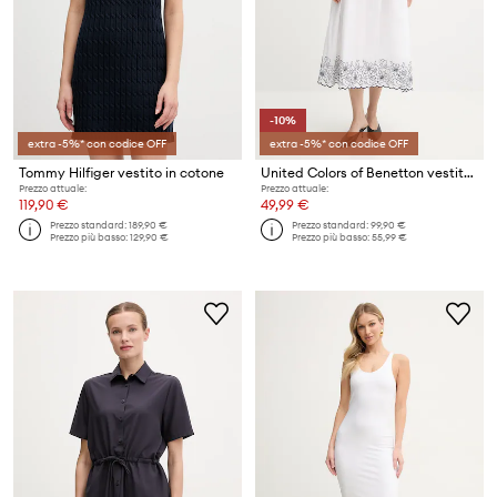
-10%
extra -5%* con codice OFF
extra -5%* con codice OFF
Tommy Hilfiger vestito in cotone
United Colors of Benetton vestito in cotone
Prezzo attuale:
Prezzo attuale:
119,90 €
49,99 €
Prezzo standard:
189,90 €
Prezzo standard:
99,90 €
Prezzo più basso:
129,90 €
Prezzo più basso:
55,99 €