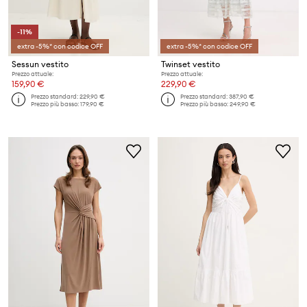
-11%
extra -5%* con codice OFF
extra -5%* con codice OFF
Sessun vestito
Twinset vestito
Prezzo attuale:
Prezzo attuale:
159,90 €
229,90 €
Prezzo standard:
229,90 €
Prezzo standard:
387,90 €
Prezzo più basso:
179,90 €
Prezzo più basso:
249,90 €