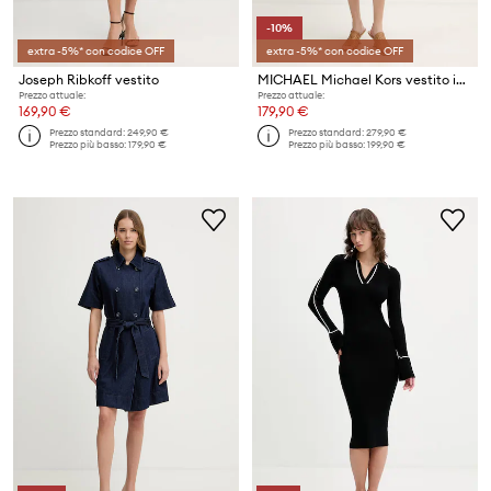
-10%
extra -5%* con codice OFF
extra -5%* con codice OFF
Joseph Ribkoff vestito
MICHAEL Michael Kors vestito in cotone
Prezzo attuale:
Prezzo attuale:
169,90 €
179,90 €
Prezzo standard:
249,90 €
Prezzo standard:
279,90 €
Prezzo più basso:
179,90 €
Prezzo più basso:
199,90 €