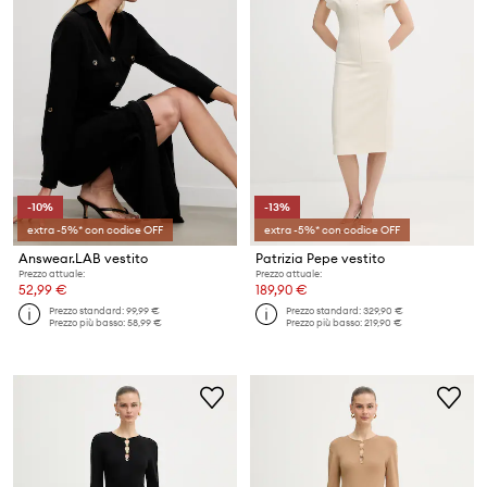
-10%
-13%
extra -5%* con codice OFF
extra -5%* con codice OFF
Answear.LAB vestito
Patrizia Pepe vestito
Prezzo attuale:
Prezzo attuale:
52,99 €
189,90 €
Prezzo standard:
99,99 €
Prezzo standard:
329,90 €
Prezzo più basso:
58,99 €
Prezzo più basso:
219,90 €