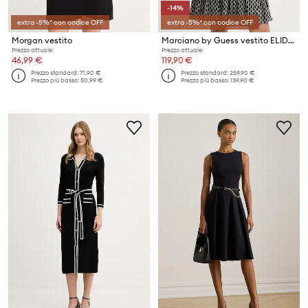
-14%
extra -5%* con codice OFF
extra -5%* con codice OFF
Morgan vestito
Marciano by Guess vestito ELIDA
Prezzo attuale:
Prezzo attuale:
46,99 €
119,90 €
Prezzo standard:
71,90 €
Prezzo standard:
259,90 €
Prezzo più basso:
50,99 €
Prezzo più basso:
139,90 €