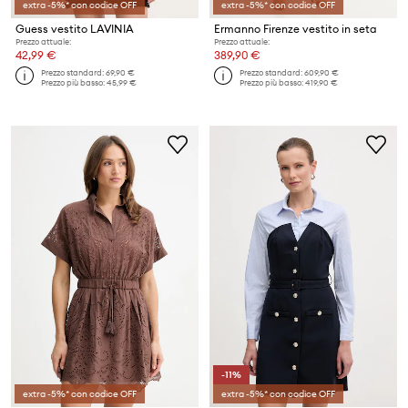
extra -5%* con codice OFF
extra -5%* con codice OFF
Guess vestito LAVINIA
Ermanno Firenze vestito in seta
Prezzo attuale:
Prezzo attuale:
42,99 €
389,90 €
Prezzo standard:
69,90 €
Prezzo standard:
609,90 €
Prezzo più basso:
45,99 €
Prezzo più basso:
419,90 €
-11%
extra -5%* con codice OFF
extra -5%* con codice OFF