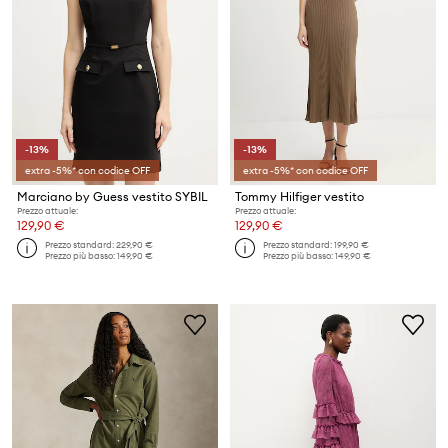
-13%
-13%
extra -5%* con codice OFF
extra -5%* con codice OFF
Marciano by Guess vestito SYBIL
Tommy Hilfiger vestito
Prezzo attuale:
Prezzo attuale:
129,90 €
129,90 €
Prezzo standard:
229,90 €
Prezzo standard:
199,90 €
Prezzo più basso:
149,90 €
Prezzo più basso:
149,90 €