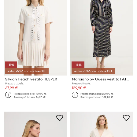
-11%
-18%
extra -5%* con codice OFF
extra -5%* con codice OFF
Silvian Heach vestito HESPER
Marciano by Guess vestito FATOU
Prezzo attuale:
Prezzo attuale:
67,99 €
129,90 €
Prezzo standard:
109,90 €
Prezzo standard:
229,90 €
Prezzo più basso:
76,90 €
Prezzo più basso:
159,90 €