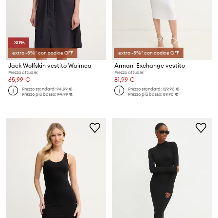
-30%
extra -5%* con codice OFF
extra -5%* con codice OFF
Jack Wolfskin vestito Waimea
Armani Exchange vestito
Prezzo attuale:
Prezzo attuale:
65,99 €
81,99 €
Prezzo standard:
94,99 €
Prezzo standard:
129,90 €
Prezzo più basso:
94,99 €
Prezzo più basso:
89,90 €