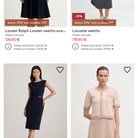
-10%
extra -5%* con codice OFF
extra -5%* con codice OFF
Lauren Ralph Lauren vestito svasato con viscosa
Lacoste vestito
Prezzo attuale:
Prezzo attuale:
139,90 €
179,90 €
Prezzo standard:
229,90 €
Prezzo standard:
319,90 €
Prezzo più basso:
149,90 €
Prezzo più basso:
199,90 €