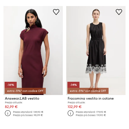
-16%
-14%
extra -5%* con codice OFF
extra -5%* con codice OFF
Answear.LAB vestito
Fracomina vestito in cotone
Prezzo attuale:
Prezzo attuale:
82,99 €
102,99 €
Prezzo standard:
139,90 €
Prezzo standard:
179,90 €
Prezzo più basso:
98,99 €
Prezzo più basso:
119,90 €