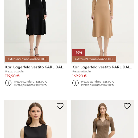
-10%
extra -5%* con codice OFF
extra -5%* con codice OFF
Karl Lagerfeld vestito KARL DAILY
Karl Lagerfeld vestito KARL DAILY
Prezzo attuale:
Prezzo attuale:
179,90 €
169,90 €
Prezzo standard:
328,90 €
Prezzo standard:
328,90 €
Prezzo più basso:
189,90 €
Prezzo più basso:
189,90 €