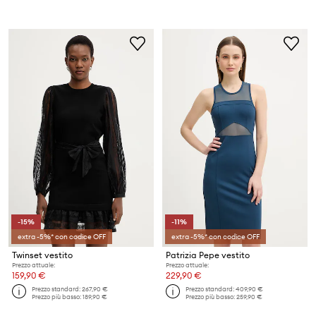
-15%
-11%
extra -5%* con codice OFF
extra -5%* con codice OFF
Twinset vestito
Patrizia Pepe vestito
Prezzo attuale:
Prezzo attuale:
159,90 €
229,90 €
Prezzo standard:
267,90 €
Prezzo standard:
409,90 €
Prezzo più basso:
189,90 €
Prezzo più basso:
259,90 €