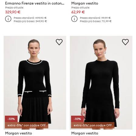
Ermanno Firenze vestito in cotone
Morgan vestito
Prezzo attuale:
Prezzo attuale:
329,90 €
62,99 €
Prezzo standard:
499,90 €
Prezzo standard:
99,99 €
Prezzo più basso:
349,90 €
Prezzo più basso:
70,99 €
-10%
-10%
extra -5%* con codice OFF
extra -5%* con codice OFF
Morgan vestito
Morgan vestito