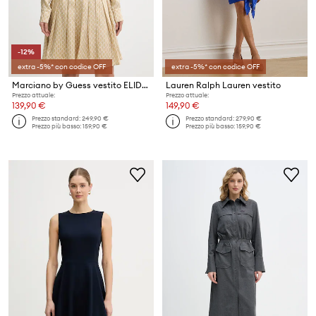
-12%
extra -5%* con codice OFF
extra -5%* con codice OFF
Marciano by Guess vestito ELIDA
Lauren Ralph Lauren vestito
Prezzo attuale:
Prezzo attuale:
139,90 €
149,90 €
Prezzo standard:
249,90 €
Prezzo standard:
279,90 €
Prezzo più basso:
159,90 €
Prezzo più basso:
159,90 €