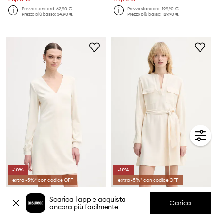
Prezzo standard:
62,90 €
Prezzo standard:
199,90 €
Prezzo più basso:
34,90 €
Prezzo più basso:
129,90 €
-10%
-10%
extra -5%* con codice OFF
extra -5%* con codice OFF
Guess vestito EVELINA
Silvian Heach vestito POBE
Scarica l'app e acquista
Prezzo attuale:
Prezzo attuale:
Carica
ancora più facilmente
58,99 €
49,99 €
Prezzo standard:
98,90 €
Prezzo standard:
90,90 €