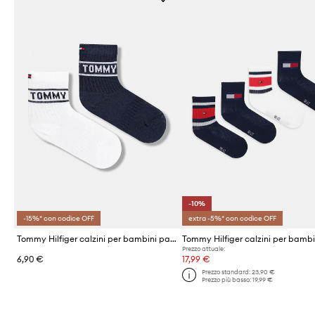
-10%
-15%* con codice OFF
extra -5%* con codice OFF
Tommy Hilfiger calzini per bambini pacco da 2
Prezzo attuale:
6,90 €
17,99 €
Prezzo standard:
23,90 €
Prezzo più basso:
19,99 €