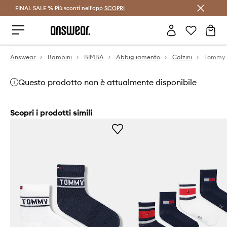
FINAL SALE % Più sconti nell'app
Risparmia con Answear Club >
SCOPRI
Answear
Bambini
BIMBA
Abbigliamento
Calzini
Tommy H
Questo prodotto non è attualmente disponibile
Scopri i prodotti simili