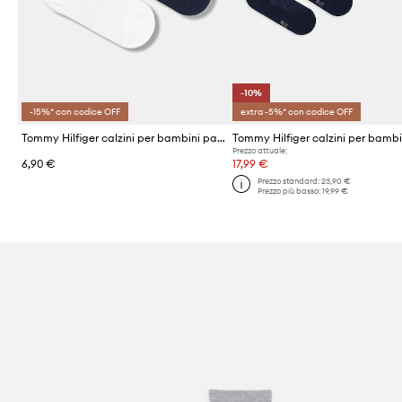
-10%
-15%* con codice OFF
extra -5%* con codice OFF
Tommy Hilfiger calzini per bambini pacco da 2
Prezzo attuale:
6,90 €
17,99 €
Prezzo standard:
23,90 €
Prezzo più basso:
19,99 €