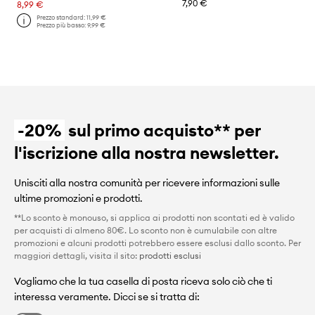
7,90 €
8,99 €
Prezzo standard:
11,99 €
Prezzo più basso:
9,99 €
-20%
sul primo acquisto** per
l'iscrizione alla nostra newsletter.
Unisciti alla nostra comunità per ricevere informazioni sulle
ultime promozioni e prodotti.
**Lo sconto è monouso, si applica ai prodotti non scontati ed è valido
per acquisti di almeno 80€. Lo sconto non è cumulabile con altre
promozioni e alcuni prodotti potrebbero essere esclusi dallo sconto. Per
maggiori dettagli, visita il sito:
prodotti esclusi
Vogliamo che la tua casella di posta riceva solo ciò che ti
interessa veramente. Dicci se si tratta di: