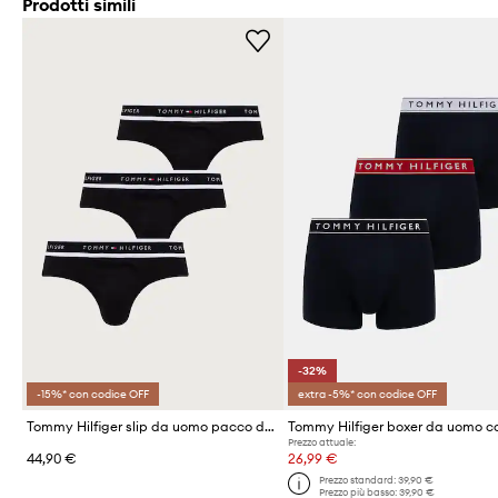
Prodotti simili
-32%
-15%* con codice OFF
extra -5%* con codice OFF
Tommy Hilfiger slip da uomo pacco da 3
Prezzo attuale:
44,90 €
26,99 €
Prezzo standard:
39,90 €
Prezzo più basso:
39,90 €