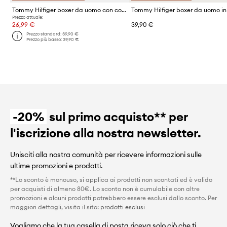
Tommy Hilfiger boxer da uomo con cotone pacco da 3
Prezzo attuale:
26,99 €
39,90 €
Prezzo standard:
39,90 €
Prezzo più basso:
39,90 €
-20%
sul primo acquisto** per
l'iscrizione alla nostra newsletter.
Unisciti alla nostra comunità per ricevere informazioni sulle
ultime promozioni e prodotti.
**Lo sconto è monouso, si applica ai prodotti non scontati ed è valido
per acquisti di almeno 80€. Lo sconto non è cumulabile con altre
promozioni e alcuni prodotti potrebbero essere esclusi dallo sconto. Per
maggiori dettagli, visita il sito:
prodotti esclusi
Vogliamo che la tua casella di posta riceva solo ciò che ti