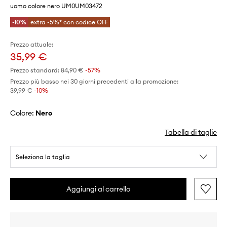
uomo colore nero UM0UM03472
-10%
extra -5%* con codice OFF
Prezzo attuale:
35,99 €
Prezzo standard:
84,90 €
-57%
Prezzo più basso nei 30 giorni precedenti alla promozione:
39,99 €
 -10%
Colore:
nero
Tabella di taglie
Seleziona la taglia
Aggiungi al carrello