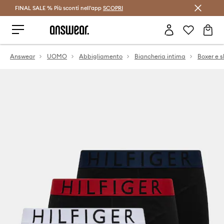
FINAL SALE % Più sconti nell'app
Risparmia con Answear Club >
SCOPRI
Answear
UOMO
Abbigliamento
Biancheria intima
Boxer e s