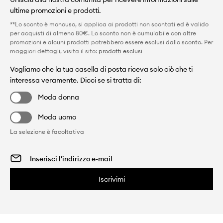
ultime promozioni e prodotti.
**Lo sconto è monouso, si applica ai prodotti non scontati ed è valido
per acquisti di almeno 80€. Lo sconto non è cumulabile con altre
promozioni e alcuni prodotti potrebbero essere esclusi dallo sconto. Per
maggiori dettagli, visita il sito:
prodotti esclusi
Vogliamo che la tua casella di posta riceva solo ciò che ti
interessa veramente. Dicci se si tratta di:
Moda donna
Moda uomo
La selezione è facoltativa
Iscrivimi