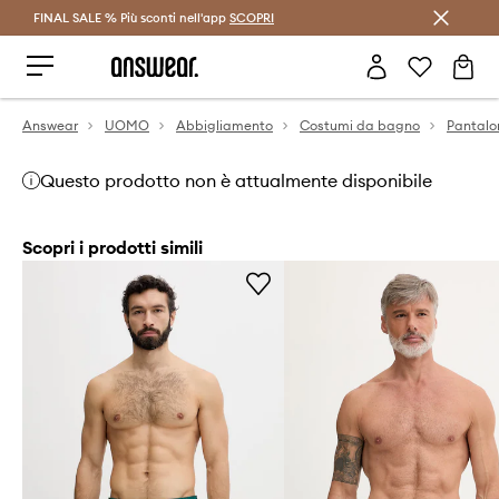
FINAL SALE % Più sconti nell'app
Risparmia con Answear Club >
SCOPRI
Answear
UOMO
Abbigliamento
Costumi da bagno
Pantalo
Questo prodotto non è attualmente disponibile
Scopri i prodotti simili