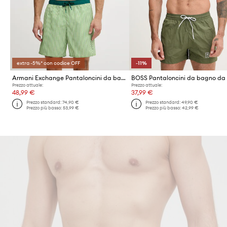
extra -5%* con codice OFF
-11%
Armani Exchange Pantaloncini da bagno da uomo
Prezzo attuale:
Prezzo attuale:
48,99 €
37,99 €
Prezzo standard:
74,90 €
Prezzo standard:
49,90 €
Prezzo più basso:
53,99 €
Prezzo più basso:
42,99 €