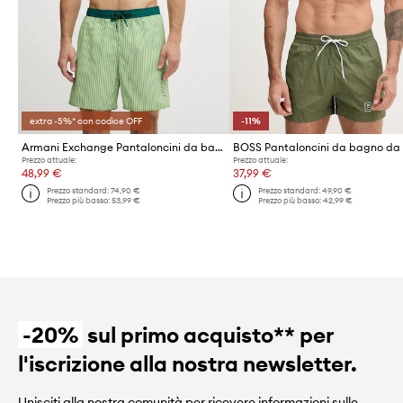
extra -5%* con codice OFF
-11%
Armani Exchange Pantaloncini da bagno da uomo
Prezzo attuale:
Prezzo attuale:
48,99 €
37,99 €
Prezzo standard:
74,90 €
Prezzo standard:
49,90 €
Prezzo più basso:
53,99 €
Prezzo più basso:
42,99 €
-20%
sul primo acquisto** per
l'iscrizione alla nostra newsletter.
Unisciti alla nostra comunità per ricevere informazioni sulle