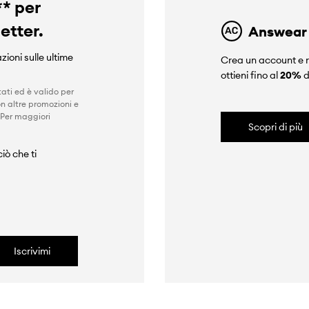
** per
letter.
Answear
zioni sulle ultime
Crea un account e r
ottieni fino al
20%
d
ati ed è valido per
n altre promozioni e
 Per maggiori
Scopri di più
iò che ti
Iscrivimi