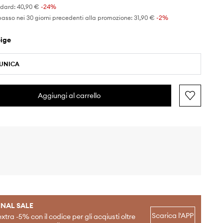
ndard:
40,90 €
-24%
basso nei 30 giorni precedenti alla promozione:
31,90 €
 -2%
eige
 UNICA
Aggiungi al carrello
INAL SALE
Scarica l'APP
extra -5% con il codice per gli acqiusti oltre