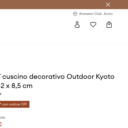
o sul primo acquisto >
Novità regolari >
Answear Club
Aiuto
cuscino decorativo Outdoor Kyoto
42 x 8,5 cm
e
* con codice OFF
ale:
€