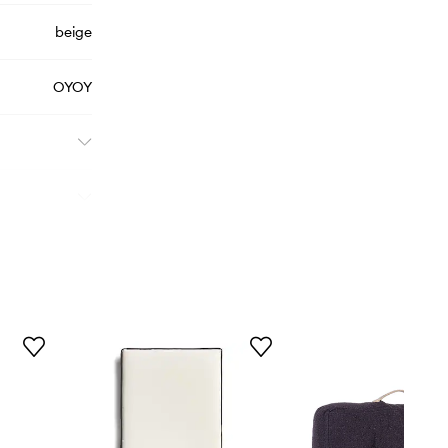
beige
OYOY