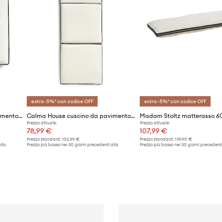
extra -5%* con codice OFF
extra -5%* con codice OFF
Calma House cuscino da pavimento Cloud
Calma House cuscino da pavimento Cloud
Prezzo attuale:
Prezzo attuale:
78,99 €
107,99 €
Prezzo standard:
102,99 €
Prezzo standard:
139,90 €
lla
Prezzo più basso nei 30 giorni precedenti alla
Prezzo più basso nei 30 giorni precedenti
promozione:
80,99 €
promozione:
109,90 €