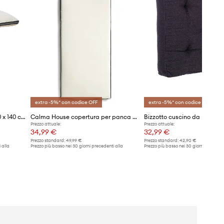
extra -5%* con codice OFF
extra -5%* con codice OFF
Madam Stoltz matterasso 60 x 140 cm
Calma House copertura per panca Cloud
Prezzo attuale:
Prezzo attuale:
34,99 €
32,99 €
Prezzo standard:
49,99 €
Prezzo standard:
42,90 €
 alla
Prezzo più basso nei 30 giorni precedenti alla
Prezzo più basso nei 30 giorni preceden
promozione:
35,99 €
promozione:
33,99 €