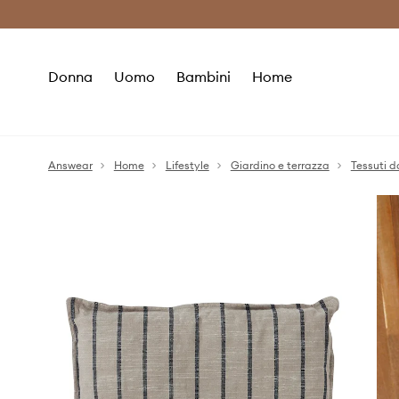
Premium Fashion Benefits
Risparmia c
Donna
Uomo
Bambini
Home
Answear
Home
Lifestyle
Giardino e terrazza
Tessuti d