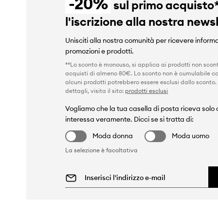
-20%
sul primo acquisto
l'iscrizione alla nostra news
Unisciti alla nostra comunità per ricevere informa
promozioni e prodotti.
**Lo sconto è monouso, si applica ai prodotti non scont
acquisti di almeno 80€. Lo sconto non è cumulabile co
alcuni prodotti potrebbero essere esclusi dallo sconto.
dettagli, visita il sito:
prodotti esclusi
Vogliamo che la tua casella di posta riceva solo c
interessa veramente. Dicci se si tratta di:
Moda donna
Moda uomo
La selezione è facoltativa