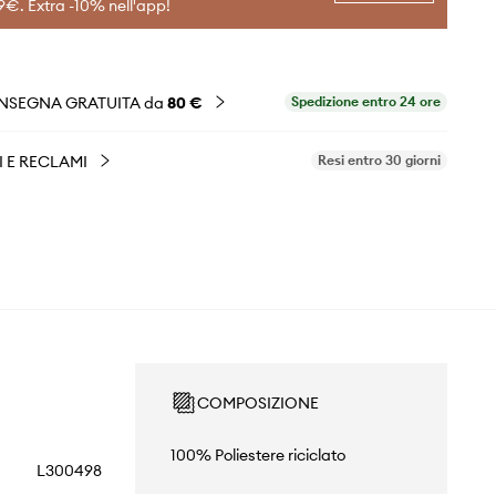
9€. Extra -10% nell'app!
NSEGNA GRATUITA da
80 €
Spedizione entro 24 ore
I E RECLAMI
Resi entro 30 giorni
COMPOSIZIONE
100% Poliestere riciclato
L300498