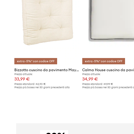
extra -5%* con codice OFF
extra -5%* con codice OFF
Bizzotto cuscino da pavimento Mayuri 60 x 60 x 10 cm
Prezzo attuale:
Prezzo attuale:
33,99 €
34,99 €
Prezzo standard:
42,90 €
Prezzo standard:
49,99 €
Prezzo più basso nei 30 giorni precedenti alla
Prezzo più basso nei 30 giorni precedenti a
promozione:
35,99 €
promozione:
35,99 €