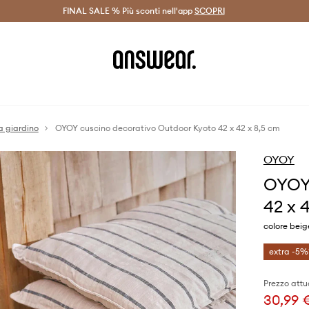
on Answear Club >
FINAL SALE % Più sconti nell'app
Spedizione entro 24 ore >
SCOPRI
-20% di scont
a giardino
OYOY cuscino decorativo Outdoor Kyoto 42 x 42 x 8,5 cm
OYOY
OYOY 
42 x 
colore beig
extra -5%
Prezzo attu
30,99 