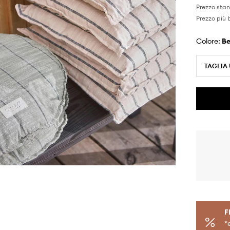
Prezzo sta
Prezzo più 
Colore:
b
TAGLIA
F
*