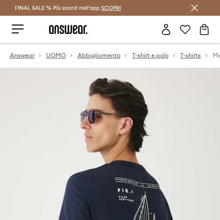
FINAL SALE % Più sconti nell'app
Risparmia con Answear Club >
SCOPRI
Answear
UOMO
Abbigliamento
T-shirt e polo
T-shirts