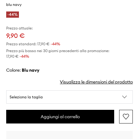
blu navy
-44%
Prezzo attuale:
9,90 €
Prezzo standard:
17,90 €
-44%
Prezzo più basso nei 30 giorni precedenti alla promozione:
17,90 €
 -44%
Colore:
blu navy
Visualizza le dimensioni del prodotto
Seleziona la taglia
Aggiungi al carrello