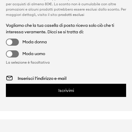
per acquisti di almeno 80€. Lo sconto non è cumulabile con altre
promozioni e alcuni prodotti potrebbero essere esclusi dallo sconto. Per
maggiori dettagli, visita il sito:
prodotti esclusi
Vogliamo che la tua casella di posta riceva solo ciò che ti
interessa veramente. Dicci se si tratta di:
Moda donna
Moda uomo
La selezione è facoltativa
Iscrivimi