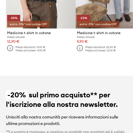
-35%
-23%
extra -5%* con codice OFF
extra -5%* con codice OFF
Medicine t-shirt in cotone
Medicine t-shirt in cotone
Prezzo attuale:
Prezzo attuale:
12,90 €
9,90 €
Prezzo standard:
19,90 €
Prezzo standard:
22,90 €
Prezzo più basso:
19,90 €
Prezzo più basso:
12,90 €
-20%
sul primo acquisto** per
l'iscrizione alla nostra newsletter.
Unisciti alla nostra comunità per ricevere informazioni sulle
ultime promozioni e prodotti.
**Lo sconto è monouso, si applica ai prodotti non scontati ed è valido