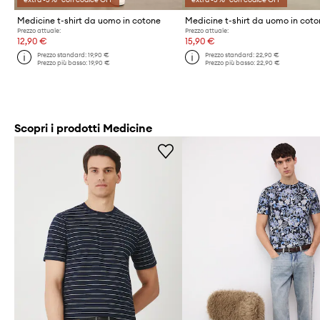
Medicine t-shirt da uomo in cotone
Medicine t-shirt da uomo in cot
Prezzo attuale:
Prezzo attuale:
12,90 €
15,90 €
Prezzo standard:
19,90 €
Prezzo standard:
22,90 €
Prezzo più basso:
19,90 €
Prezzo più basso:
22,90 €
Scopri i prodotti Medicine