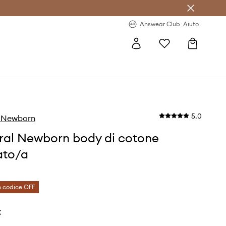
o sul primo acquisto >
Novità regolari >
Answear Club
Aiuto
5.0
 Newborn
al Newborn body di cotone
ato/a
 codice OFF
€