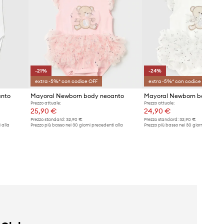
-21%
-24%
extra -5%* con codice OFF
extra -5%* con codice OFF
anto
Mayoral Newborn body neoanto
Mayoral Newborn body ne
Prezzo attuale:
Prezzo attuale:
25,90 €
24,90 €
Prezzo standard:
32,90 €
Prezzo standard:
32,90 €
 alla
Prezzo più basso nei 30 giorni precedenti alla
Prezzo più basso nei 30 giorni preceden
promozione:
32,90 €
promozione:
32,90 €