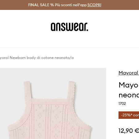
on Answear Club >
FINAL SALE % Più sconti nell'app
Spedizione entro 24 ore >
SCOPRI
-20% di scont
oral Newborn body di cotone neonato/a
Mayoral
Mayor
neon
1702
-25%* con
12,90 