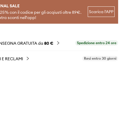
INAL SALE
Scarica l'APP
-25% con il codice per gli acqiusti oltre 89€.
xtra sconti nell'app!
NSEGNA GRATUITA da
80 €
Spedizione entro 24 ore
I E RECLAMI
Resi entro 30 giorni