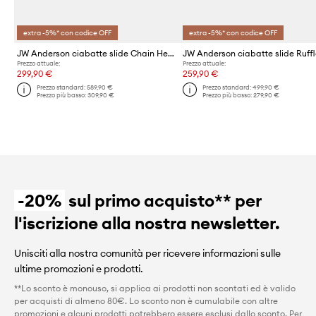
extra -5%* con codice OFF
extra -5%* con codice OFF
JW Anderson ciabatte slide Chain Heel Open Mule
Prezzo attuale:
Prezzo attuale:
299,90 €
259,90 €
Prezzo standard:
589,90 €
Prezzo standard:
499,90 €
Prezzo più basso:
309,90 €
Prezzo più basso:
279,90 €
-20%
sul primo acquisto** per
l'iscrizione alla nostra newsletter.
Unisciti alla nostra comunità per ricevere informazioni sulle
ultime promozioni e prodotti.
**Lo sconto è monouso, si applica ai prodotti non scontati ed è valido
per acquisti di almeno 80€. Lo sconto non è cumulabile con altre
promozioni e alcuni prodotti potrebbero essere esclusi dallo sconto. Per