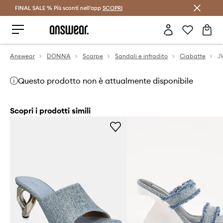
FINAL SALE % Più sconti nell'app
Risparmia con Answear Club >
SCOPRI
Answear
DONNA
Scarpe
Sandali e infradito
Ciabatte
Questo prodotto non è attualmente disponibile
Scopri i prodotti simili