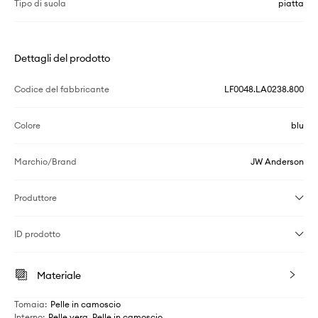
Tipo di suola
piatta
Dettagli del prodotto
Codice del fabbricante
LF0048.LA0238.800
Colore
blu
Marchio/Brand
JW Anderson
Produttore
ID prodotto
Materiale
Tomaia
:
Pelle in camoscio
Interno
:
Pelle vera, Pelle in camoscio