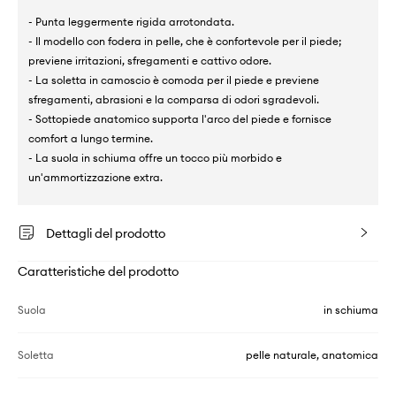
- Punta leggermente rigida arrotondata.
- Il modello con fodera in pelle, che è confortevole per il piede;
previene irritazioni, sfregamenti e cattivo odore.
- La soletta in camoscio è comoda per il piede e previene
sfregamenti, abrasioni e la comparsa di odori sgradevoli.
- Sottopiede anatomico supporta l'arco del piede e fornisce
comfort a lungo termine.
- La suola in schiuma offre un tocco più morbido e
un'ammortizzazione extra.
Dettagli del prodotto
Caratteristiche del prodotto
Suola
in schiuma
Soletta
pelle naturale, anatomica