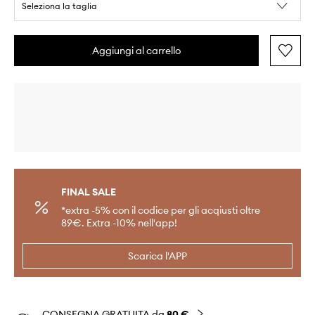
Seleziona la taglia
Aggiungi al carrello
FINAL SALE
*extra -5% con il codice per gli acqiusti oltre
89€. Extra -10% nell'app!
Scarica l'APP
CONSEGNA GRATUITA da
80 €