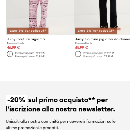
extra -5%* con codice OFF
extra -5%* con codice OFF
Juicy Couture pigiama
Juicy Couture pigiama da donna
Prezzo attuale:
Prezzo attuale:
46,99 €
65,99 €
Prezzo standard:
87,99 €
Prezzo standard:
109,90 €
Prezzo più basso:
51,99 €
Prezzo più basso:
72,99 €
-20%
sul primo acquisto** per
l'iscrizione alla nostra newsletter.
Unisciti alla nostra comunità per ricevere informazioni sulle
ultime promozioni e prodotti.