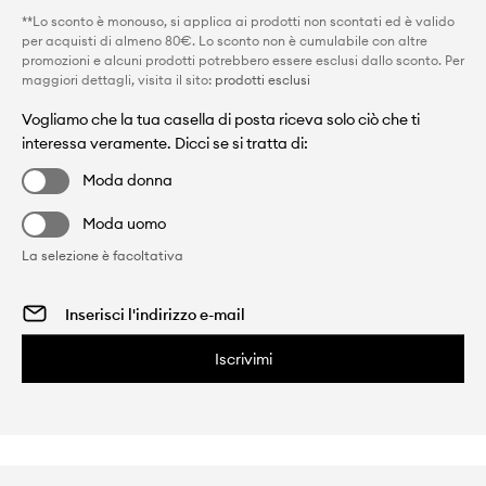
**Lo sconto è monouso, si applica ai prodotti non scontati ed è valido
per acquisti di almeno 80€. Lo sconto non è cumulabile con altre
promozioni e alcuni prodotti potrebbero essere esclusi dallo sconto. Per
maggiori dettagli, visita il sito:
prodotti esclusi
Vogliamo che la tua casella di posta riceva solo ciò che ti
interessa veramente. Dicci se si tratta di:
Moda donna
Moda uomo
La selezione è facoltativa
Iscrivimi