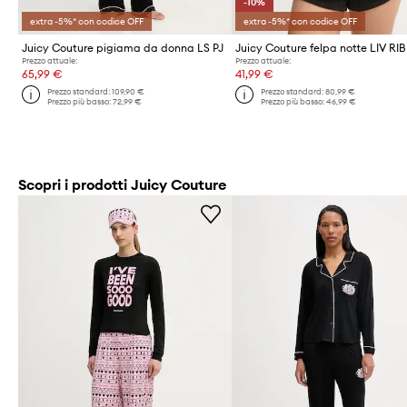
-10%
extra -5%* con codice OFF
extra -5%* con codice OFF
Juicy Couture pigiama da donna LS PJ
Prezzo attuale:
Prezzo attuale:
65,99 €
41,99 €
Prezzo standard:
109,90 €
Prezzo standard:
80,99 €
Prezzo più basso:
72,99 €
Prezzo più basso:
46,99 €
Scopri i prodotti Juicy Couture