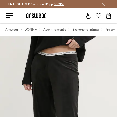
FINAL SALE % Più sconti nell'app
Risparmia con Answear Club >
SCOPRI
Answear
DONNA
Abbigliamento
Biancheria intima
Pigiami