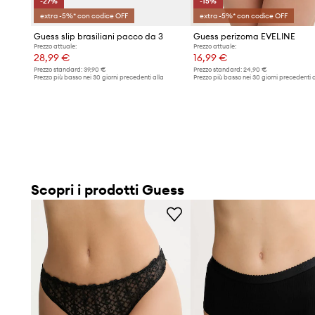
-27%
-15%
extra -5%* con codice OFF
extra -5%* con codice OFF
Guess slip brasiliani pacco da 3
Guess perizoma EVELINE
Prezzo attuale:
Prezzo attuale:
28,99 €
16,99 €
Prezzo standard:
39,90 €
Prezzo standard:
24,90 €
Prezzo più basso nei 30 giorni precedenti alla
Prezzo più basso nei 30 giorni precedenti a
promozione:
39,90 €
promozione:
19,99 €
Scopri i prodotti Guess