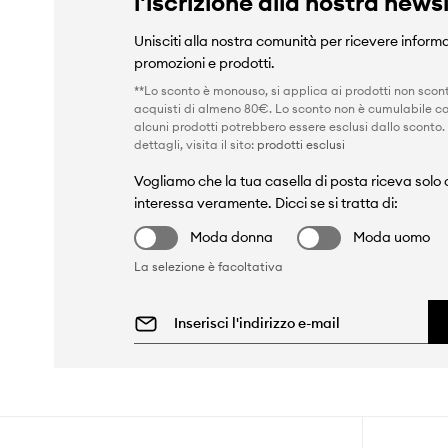
l'iscrizione alla nostra news
Unisciti alla nostra comunità per ricevere informa
promozioni e prodotti.
**Lo sconto è monouso, si applica ai prodotti non scont
acquisti di almeno 80€. Lo sconto non è cumulabile co
alcuni prodotti potrebbero essere esclusi dallo sconto.
dettagli, visita il sito:
prodotti esclusi
Vogliamo che la tua casella di posta riceva solo c
interessa veramente. Dicci se si tratta di:
Moda donna
Moda uomo
La selezione è facoltativa