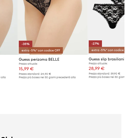
-27%
-35%
extra -5%* con codice OFF
extra -5%* con codice OFF
Guess slip brasiliani pacco
Guess perizoma BELLE
Prezzo attuale:
Prezzo attuale:
28,99 €
15,99 €
Prezzo standard:
39,90 €
Prezzo standard:
24,90 €
Prezzo più basso nei 30 giorni preceden
 alla
Prezzo più basso nei 30 giorni precedenti alla
promozione:
39,90 €
promozione:
24,90 €