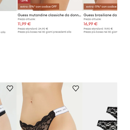
-29%
extra -5%* con codice OFF
extra -5%* con codice OFF
Guess mutandine classiche da donna JANE
Prezzo attuale:
Prezzo attuale:
11,99 €
16,99 €
Prezzo standard:
24,90 €
Prezzo standard:
19,90 €
Prezzo più basso nei 30 giorni precedenti alla
Prezzo più basso nei 30 giorni preceden
 alla
promozione:
16,99 €
promozione:
17,90 €