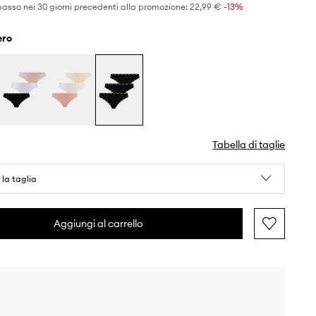
basso nei 30 giorni precedenti alla promozione:
22,99 €
 -13%
nero
Tabella di taglie
 la taglia
Aggiungi al carrello