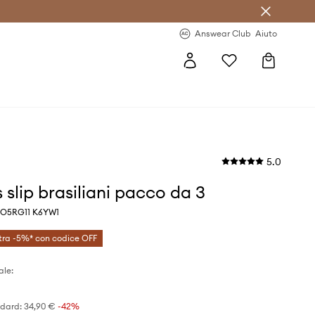
o sul primo acquisto >
Novità regolari >
Answear Club
Aiuto
5.0
 slip brasiliani pacco da 3
o O5RG11 K6YW1
tra -5%* con codice OFF
ale:
ndard:
34,90 €
-42%