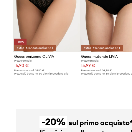
-16%
extra -5%* con codice OFF
extra -5%* con codice OFF
Guess perizoma OLIVIA
Guess mutande LIVIA
Prezzo attuale:
Prezzo attuale:
15,90 €
15,99 €
Prezzo standard:
39,90 €
Prezzo standard:
34,90 €
Prezzo più basso nei 30 giorni precedenti alla
Prezzo più basso nei 30 giorni precedenti a
promozione:
18,99 €
promozione:
17,45 €
-20%
sul primo acquisto