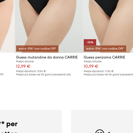
-15%
extra -5%* con codice OFF
extra -5%* con codice OFF
Guess mutandine da donna CARRIE
Guess perizoma CARRIE
Prezzo attuale:
Prezzo attuale:
12,99 €
10,99 €
Prezzo standard:
19,90 €
Prezzo standard:
17,90 €
lla
Prezzo più basso nei 30 giorni precedenti alla
Prezzo più basso nei 30 giorni precedenti
promozione:
13,99 €
promozione:
12,99 €
** per