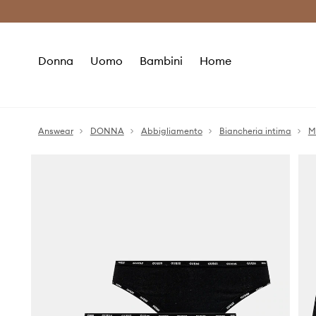
Premium Fashion Benefits
Risparmia c
Donna
Uomo
Bambini
Home
Answear
DONNA
Abbigliamento
Biancheria intima
M