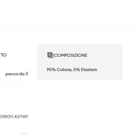
TTO
COMPOSIZIONE
95% Cotone, 5% Elastam
pacco da 3
O5RG11.K6YW1
nero