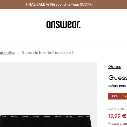
on Answear Club >
FINAL SALE % Più sconti nell'app
Spedizione entro 24 ore >
SCOPRI
-20% di scont
utandine
Guess slip brasiliani pacco da 3
Guess
Guess
colore ner
-13%
ex
Prezzo attu
19,99 €
Prezzo sta