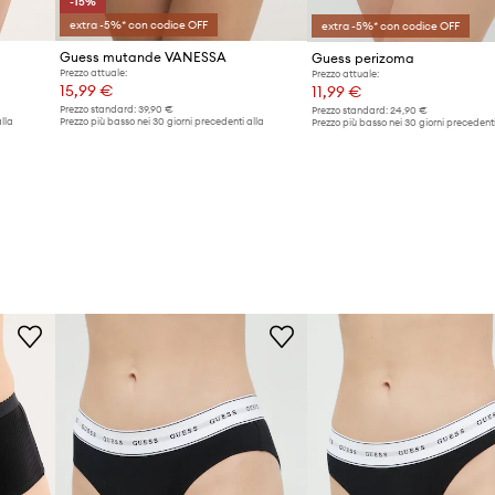
-15%
extra -5%* con codice OFF
extra -5%* con codice OFF
Guess mutande VANESSA
Guess perizoma
Prezzo attuale:
Prezzo attuale:
15,99 €
11,99 €
Prezzo standard:
39,90 €
Prezzo standard:
24,90 €
lla
Prezzo più basso nei 30 giorni precedenti alla
Prezzo più basso nei 30 giorni precedenti
promozione:
18,99 €
promozione:
12,99 €