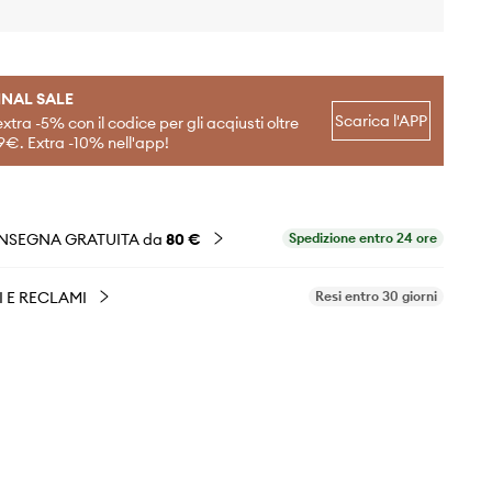
INAL SALE
Scarica l'APP
extra -5% con il codice per gli acqiusti oltre
9€. Extra -10% nell'app!
NSEGNA GRATUITA da
80 €
Spedizione entro 24 ore
I E RECLAMI
Resi entro 30 giorni