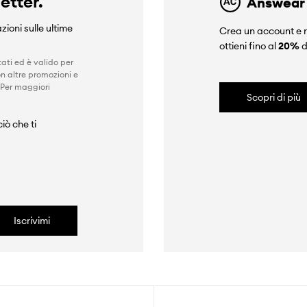
letter.
Answear
zioni sulle ultime
Crea un account e r
ottieni fino al
20%
d
ati ed è valido per
n altre promozioni e
 Per maggiori
Scopri di più
iò che ti
Iscrivimi