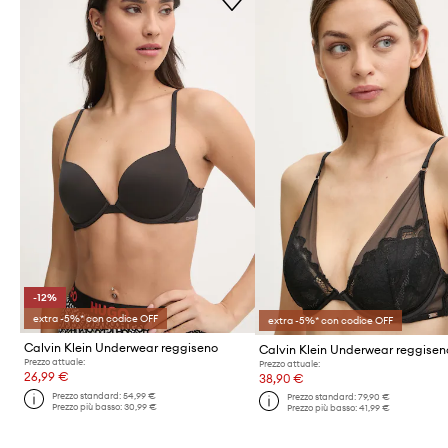
-12%
extra -5%* con codice OFF
extra -5%* con codice OFF
Calvin Klein Underwear reggiseno
Calvin Klein Underwear reggisen
Prezzo attuale:
Prezzo attuale:
26,99 €
38,90 €
Prezzo standard:
54,99 €
Prezzo standard:
79,90 €
Prezzo più basso:
30,99 €
Prezzo più basso:
41,99 €