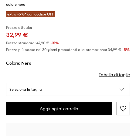
colore nero
extra -5%* con codice OFF
Prezzo attuale:
32,99 €
Prezzo standard:
47,90 €
-31%
Prezzo più basso nei 30 giorni precedenti alla promozione:
34,99 €
 -5%
Colore:
nero
Tabella di taglie
Seleziona la taglia
Aggiungi al carrello