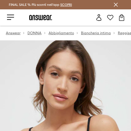
FINAL SALE % Più sconti nell'app
Risparmia con Answear Club >
SCOPRI
Answear
DONNA
Abbigliamento
Biancheria intima
Reggise