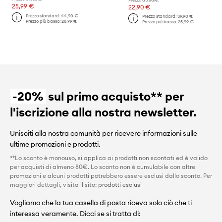
25,99 €
22,90 €
Prezzo standard:
44,90 €
Prezzo standard:
39,90 €
Prezzo più basso:
28,99 €
Prezzo più basso:
25,99 €
-20%
sul primo acquisto** per
l'iscrizione alla nostra newsletter.
Unisciti alla nostra comunità per ricevere informazioni sulle
ultime promozioni e prodotti.
**Lo sconto è monouso, si applica ai prodotti non scontati ed è valido
per acquisti di almeno 80€. Lo sconto non è cumulabile con altre
promozioni e alcuni prodotti potrebbero essere esclusi dallo sconto. Per
maggiori dettagli, visita il sito:
prodotti esclusi
Vogliamo che la tua casella di posta riceva solo ciò che ti
interessa veramente. Dicci se si tratta di: