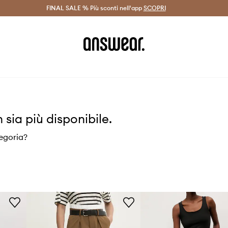
on Answear Club >
FINAL SALE % Più sconti nell'app
Spedizione entro 24 ore >
SCOPRI
-20% di scont
ia più disponibile.
tegoria?