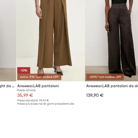
-10%
extra -5%* con codice OFF
-25%* con codice OFF
Answear.LAB pantaloni straight da donna in lino
Answear.LAB pantaloni
Prezzo attuale:
35,99 €
139,90 €
Prezzo standard:
95,99 €
Prezzo più basso nei 30 giorni precedenti alla
promozione:
39,99 €