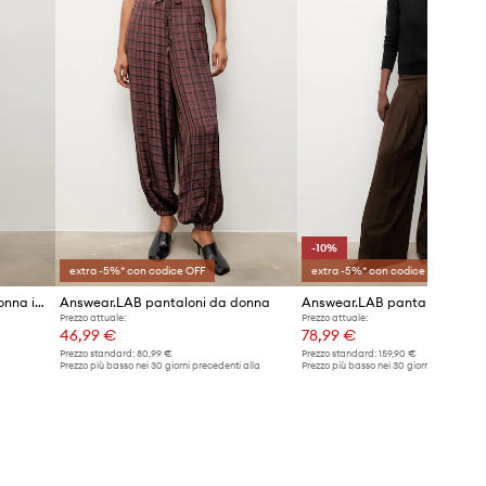
-10%
extra -5%* con codice OFF
extra -5%* con codice OFF
Answear.LAB pantaloni da donna in lino
Answear.LAB pantaloni da donna
Answear.LAB pantaloni
Prezzo attuale:
Prezzo attuale:
46,99 €
78,99 €
Prezzo standard:
80,99 €
Prezzo standard:
159,90 €
Prezzo più basso nei 30 giorni precedenti alla
Prezzo più basso nei 30 giorni precedenti 
promozione:
49,99 €
promozione:
87,99 €