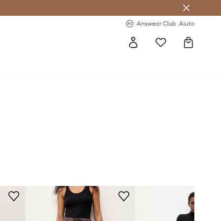
o sul primo acquisto >
Novità regolari >
Answear Club
Aiuto