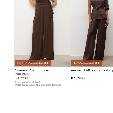
extra -5%* con codice OFF
-30%* con codice OFF
Answear.LAB pantaloni
Prezzo attuale:
30,99 €
159,90 €
Prezzo standard:
61,90 €
Prezzo più basso nei 30 giorni precedenti alla
promozione:
33,99 €