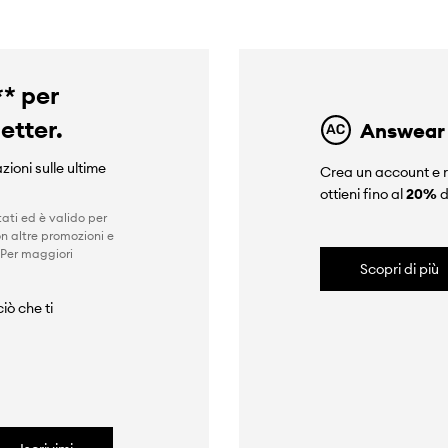
** per
letter.
Answear
zioni sulle ultime
Crea un account e r
ottieni fino al
20%
d
ati ed è valido per
n altre promozioni e
 Per maggiori
Scopri di più
iò che ti