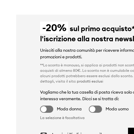
-20%
sul primo acquisto
l'iscrizione alla nostra news
Unisciti alla nostra comunità per ricevere informa
promozioni e prodotti.
**Lo sconto è monouso, si applica ai prodotti non scont
acquisti di almeno 80€. Lo sconto non è cumulabile co
alcuni prodotti potrebbero essere esclusi dallo sconto.
dettagli, visita il sito:
prodotti esclusi
Vogliamo che la tua casella di posta riceva solo c
interessa veramente. Dicci se si tratta di:
Moda donna
Moda uomo
La selezione è facoltativa